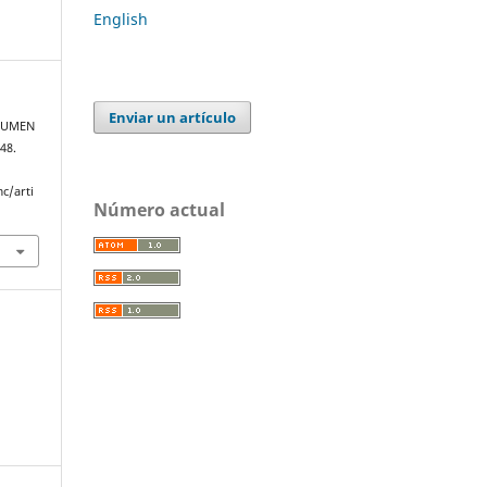
English
Enviar un artículo
OLUMEN
348.
c/arti
Número actual