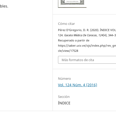
bles.
Cómo citar
Pérez D’Gregorio, D. R. (2020). ÍNDICE V
124.
Gaceta Médica De Caracas
,
124
(4), 344–
Recuperado a partir de
https://saber.ucv.ve/ojs/index.php/rev_gm
cle/view/17528
Más formatos de cita
Número
Vol. 124 Núm. 4 (2016)
Sección
ÍNDICE