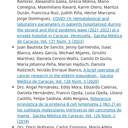
Ramírez, Alexandro Galea, Grecia Molina, Mario
Comegna, Maximiliano Ravard, Karim Otero, Maritza
Durán, Francisca Ruiz, Judith Piña, Héctor Marcano,
Jorge Domínguez,
COVID-19: Hematological and
laboratory parameters in patients hospitalized during
the second and third epidemic wave (2021-2022) at a
private hospital in Caracas, Venezuela
,
Gaceta Médica
de Caracas: Vol. 131 Núm. 3 (2023)
Juan Bautista De Sanctis, Jenny Garmendia, Isaac
Blanca, Alexis García, Michael Mijares, Gricelis
Martínez, Daniela Cerezo-Wallis, Camilo Di Giulio,
María Johanna Peña, Marian Hajduch, Danuta
Radzioch, Nicolás Enrique Bianco,
A brief overview of
cancer research in the elderly population
,
Gaceta
Médica de Caracas: Vol. 128 Núm. 3 (2020)
Drs. Ángel Fernández, Eddy Mora, Eduardo Caleiras,
Daniela Hernández, Francis Ojeda, Luisa Ojeda, Liliana
Castillo, Felipe Saldivia, Aldo Reigosa,
Relevancia
pronóstica de la proteína B cell lymphoma 2 (Bcl-2) en
los subtipos moleculares intrínsecos del carcinoma de
mama
,
Gaceta Médica de Caracas: Vol. 126 Núm. 2
(2018)
Drs. Doris Nobrega, Carlos Espinosa, María Adela