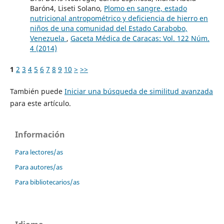
Barón4, Liseti Solano,
Plomo en sangre, estado
nutricional antropométrico y deficiencia de hierro en
niños de una comunidad del Estado Carabobo,
Venezuela
,
Gaceta Médica de Caracas: Vol. 122 Núm.
4 (2014)
1
2
3
4
5
6
7
8
9
10
>
>>
También puede
Iniciar una búsqueda de similitud avanzada
para este artículo.
Información
Para lectores/as
Para autores/as
Para bibliotecarios/as