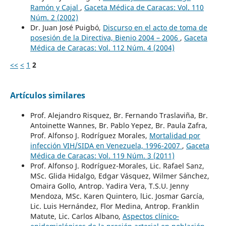
Ramón y Cajal
,
Gaceta Médica de Caracas: Vol. 110
Núm. 2 (2002)
Dr. Juan José Puigbó,
Discurso en el acto de toma de
posesión de la Directiva, Bienio 2004 – 2006
,
Gaceta
Médica de Caracas: Vol. 112 Núm. 4 (2004)
<<
<
1
2
Artículos similares
Prof. Alejandro Risquez, Br. Fernando Traslaviña, Br.
Antoinette Wannes, Br. Pablo Yepez, Br. Paula Zafra,
Prof. Alfonso J. Rodríguez Morales,
Mortalidad por
infección VIH/SIDA en Venezuela, 1996-2007
,
Gaceta
Médica de Caracas: Vol. 119 Núm. 3 (2011)
Prof. Alfonso J. Rodríguez-Morales, Lic. Rafael Sanz,
MSc. Glida Hidalgo, Edgar Vásquez, Wilmer Sánchez,
Omaira Gollo, Antrop. Yadira Vera, T.S.U. Jenny
Mendoza, MSc. Karen Quintero, lLic. Josmar García,
Lic. Luis Hernández, Flor Medina, Antrop. Franklin
Matute, Lic. Carlos Albano,
Aspectos clínico-