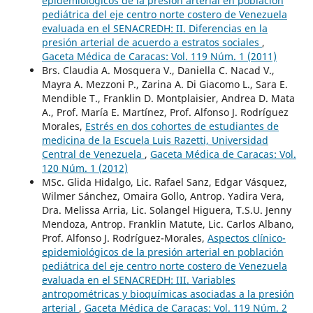
epidemiológicos de la presión arterial en población
pediátrica del eje centro norte costero de Venezuela
evaluada en el SENACREDH: II. Diferencias en la
presión arterial de acuerdo a estratos sociales
,
Gaceta Médica de Caracas: Vol. 119 Núm. 1 (2011)
Brs. Claudia A. Mosquera V., Daniella C. Nacad V.,
Mayra A. Mezzoni P., Zarina A. Di Giacomo L., Sara E.
Mendible T., Franklin D. Montplaisier, Andrea D. Mata
A., Prof. María E. Martínez, Prof. Alfonso J. Rodríguez
Morales,
Estrés en dos cohortes de estudiantes de
medicina de la Escuela Luis Razetti, Universidad
Central de Venezuela
,
Gaceta Médica de Caracas: Vol.
120 Núm. 1 (2012)
MSc. Glida Hidalgo, Lic. Rafael Sanz, Edgar Vásquez,
Wilmer Sánchez, Omaira Gollo, Antrop. Yadira Vera,
Dra. Melissa Arria, Lic. Solangel Higuera, T.S.U. Jenny
Mendoza, Antrop. Franklin Matute, Lic. Carlos Albano,
Prof. Alfonso J. Rodríguez-Morales,
Aspectos clínico-
epidemiológicos de la presión arterial en población
pediátrica del eje centro norte costero de Venezuela
evaluada en el SENACREDH: III. Variables
antropométricas y bioquímicas asociadas a la presión
arterial
,
Gaceta Médica de Caracas: Vol. 119 Núm. 2