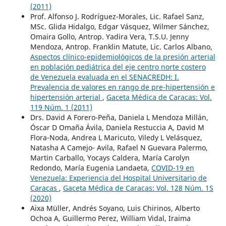
(2011)
Prof. Alfonso J. Rodríguez-Morales, Lic. Rafael Sanz,
MSc. Glida Hidalgo, Edgar Vásquez, Wilmer Sánchez,
Omaira Gollo, Antrop. Yadira Vera, T.S.U. Jenny
Mendoza, Antrop. Franklin Matute, Lic. Carlos Albano,
Aspectos clínico-epidemiológicos de la presión arterial
en población pediátrica del eje centro norte costero
de Venezuela evaluada en el SENACREDH: I.
Prevalencia de valores en rango de pre-hipertensión e
hipertensión arterial
,
Gaceta Médica de Caracas: Vol.
119 Núm. 1 (2011)
Drs. David A Forero-Peña, Daniela L Mendoza Millán,
Óscar D Omaña Ávila, Daniela Restuccia A, David M
Flora-Noda, Andrea L Maricuto, Viledy L Velásquez,
Natasha A Camejo- Avila, Rafael N Guevara Palermo,
Martin Carballo, Yocays Caldera, María Carolyn
Redondo, María Eugenia Landaeta,
COVID-19 en
Venezuela: Experiencia del Hospital Universitario de
Caracas
,
Gaceta Médica de Caracas: Vol. 128 Núm. 1S
(2020)
Aixa Müller, Andrés Soyano, Luis Chirinos, Alberto
Ochoa A, Guillermo Perez, William Vidal, Iraima