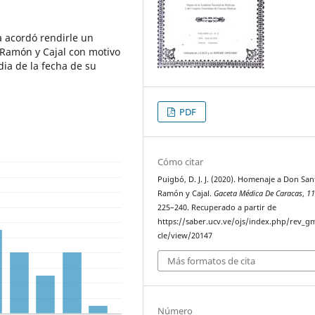
 acordó rendirle un
 Ramón y Cajal con motivo
ia de la fecha de su
PDF
Cómo citar
Puigbó, D. J. J. (2020). Homenaje a Don San
Ramón y Cajal.
Gaceta Médica De Caracas
,
1
225–240. Recuperado a partir de
https://saber.ucv.ve/ojs/index.php/rev_gm
cle/view/20147
Más formatos de cita
Número