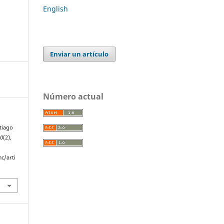
English
Enviar un artículo
Número actual
tiago
10
(2),
c/arti