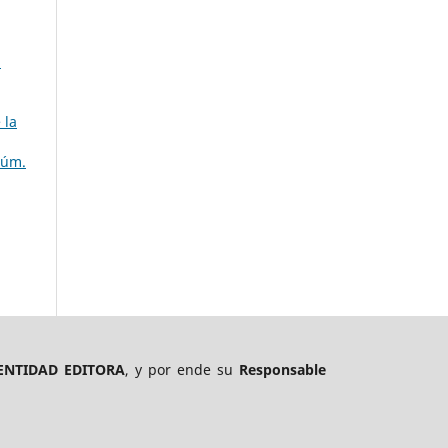
3
 la
Núm.
ENTIDAD EDITORA
, y por ende su
Responsable