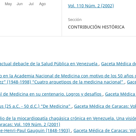
Vol. 110 Núm. 2 (2002)
Sección
CONTRIBUCIÓN HISTÓRICA
 actual debacle de la Salud Pública en Venezuela
,
Gaceta Médica d
 en la Academia Nacional de Medicina con motivo de los 50 años 
ez” (1948-1998) “Cuatro arquetipos de la medicina nacional”
,
Gac
 de Medicina en su centenario. Logros y desafíos
,
Gaceta Médica
s (25 a.C. - 50 d.C.) “De Medicina”
,
Gaceta Médica de Caracas: Vol
dio de la miocardiopatía chagásica crónica en Venezuela. Una visió
racas: Vol. 109 Núm. 2 (2001)
ne-Henri-Paul Gauguin (1848-1903)
,
Gaceta Médica de Caracas: Vol