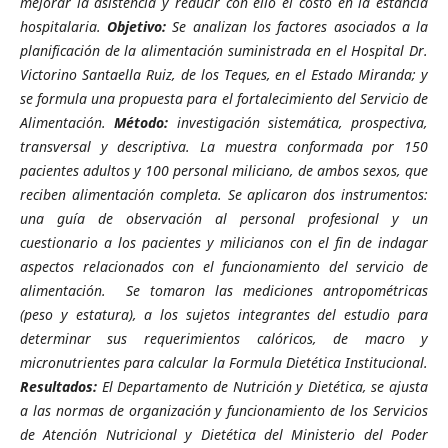
mejorar la asistencia y reducir con ello el costo en la estancia
hospitalaria.
Objetivo:
Se analizan los factores asociados a la
planificación de la alimentación suministrada en el Hospital Dr.
Victorino Santaella Ruiz, de los Teques, en el Estado Miranda; y
se formula una propuesta para el fortalecimiento del Servicio de
Alimentación.
Método:
investigación sistemática, prospectiva,
transversal y descriptiva. La muestra conformada por
150
pacientes adultos y
100
personal miliciano, de ambos sexos, que
reciben alimentación completa. Se aplicaron dos instrumentos:
una guía de observación al personal profesional y un
cuestionario a los pacientes y milicianos con el fin de indagar
aspectos relacionados con el funcionamiento del servicio de
alimentación.
Se
tomaron las mediciones antropométricas
(peso y estatura), a
los sujetos integrantes del estudio para
determinar sus requerimientos calóricos, de macro y
micronutrientes para
calcular
la Formula Dietética Institucional.
Resultados:
E
l Departamento de Nutrición y Dietética, se ajusta
a las normas de organización y funcionamiento de los
S
ervicios
de
A
tención Nutricional y Dietética del Ministerio del Poder