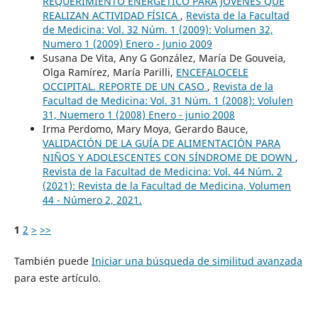
REQUERIMIENTO ENERGÉTICO PARA JÓVENES QUE
REALIZAN ACTIVIDAD FÍSICA
,
Revista de la Facultad
de Medicina: Vol. 32 Núm. 1 (2009): Volumen 32,
Numero 1 (2009) Enero - Junio 2009
Susana De Vita, Any G González, María De Gouveia,
Olga Ramírez, María Parilli,
ENCEFALOCELE
OCCIPITAL. REPORTE DE UN CASO
,
Revista de la
Facultad de Medicina: Vol. 31 Núm. 1 (2008): Volulen
31, Nuemero 1 (2008) Enero - junio 2008
Irma Perdomo, Mary Moya, Gerardo Bauce,
VALIDACIÓN DE LA GUÍA DE ALIMENTACIÓN PARA
NIÑOS Y ADOLESCENTES CON SÍNDROME DE DOWN
,
Revista de la Facultad de Medicina: Vol. 44 Núm. 2
(2021): Revista de la Facultad de Medicina, Volumen
44 - Número 2, 2021.
1
2
>
>>
También puede
Iniciar una búsqueda de similitud avanzada
para este artículo.