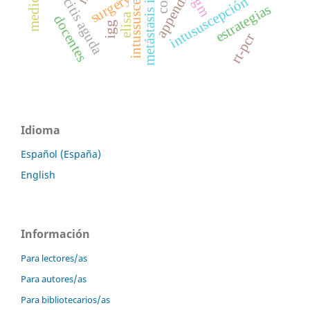
metástasis intestinal
apendicitis aguda
intussusception.
appendicitis
surgery
igm
intususcepción
estrategias
elisa
docentes
igg
rt-pcr
Idioma
Español (España)
English
Información
Para lectores/as
Para autores/as
Para bibliotecarios/as