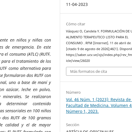
11-04-2023
Cómo citar
Vásquez O, Candela Y. FORMULACIÓN DE 
ALIMENTO TERAPEUTICO LISTO PARA EL
uente en niños y niñas con
CONSUMO . RFM [Internet]. 11 de abril de
nes de emergencia. En este
[citado 9 de agosto de 2026];46(1). Disponi
ra el consumo (ATLC) (RUTF,
https://saber.ucv.ve/ojs/index.php/rev_f
a para el tratamiento de los
icle/view/26020
 RUTF como alternativa para
Más formatos de cita
se formularon dos RUTF con
ional, uno a base de maní y
n azúcar, leche en polvo,
Número
 minerales. Se realizaron
Vol. 46 Núm. 1 (2023): Revista de 
ra determinar contenido
Facultad de Medicina. Volumen 4
as sensoriales en 100 niños
Número 1, 2023.
vo dos RUTF de 100 gramos
Sección
e calidad y el de mayor
ARTÍCULOS ORIGINALES
nes:
E
l RUTF formulado con