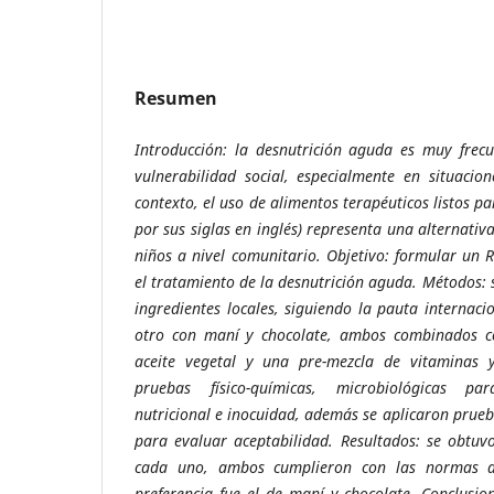
Resumen
Introducción: la desnutrición aguda es muy frec
vulnerabilidad social, especialmente en situacio
contexto, el uso de
alimentos terapéuticos listos pa
por sus siglas en inglés) representa una alternativ
niños a nivel comunitario. Objetivo: formular un
el tratamiento de la desnutrición aguda.
Métodos:
ingredientes locales, siguiendo la pauta internac
otro con maní y chocolate, ambos combinados co
aceite vegetal y una pre-mezcla de vitaminas y
pruebas físico-químicas, microbiológicas pa
nutricional e inocuidad, además se aplicaron prueb
para evaluar aceptabilidad.
Resultados: se obtu
cada uno,
ambos cumplieron con las normas d
preferencia fue el de maní y chocolate.
Conclusio