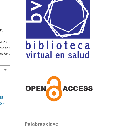
UN
 2023
ble en:
med/art
la
6 -
Palabras clave