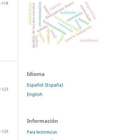
-118
hemipterous insect
disposición
injuries
envenomation
identification
modelo de los tres círculos
curriculum
brazil
venezuela.
outbreaks
envenenamiento
trauma
merida
belostomatidae
venezuela
mérida
insecto hemíptero
currículo
brasil
brotes
chagas
surgery
entailment
Idioma
Español (España)
-123
English
Información
-129
Para lectores/as