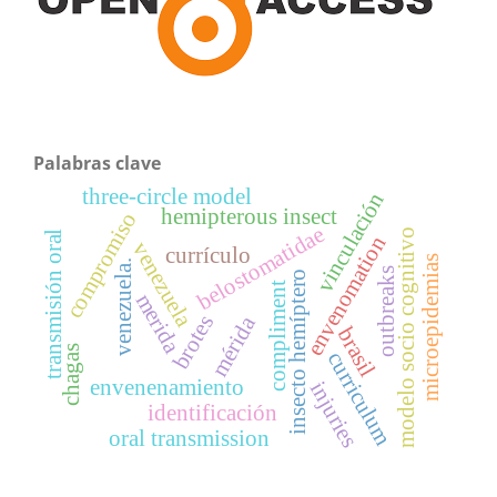
Palabras clave
three-circle model
vinculación
hemipterous insect
compromiso
belostomatidae
modelo socio cognitivo
transmisión oral
envenomation
venezuela
currículo
microepidemias
venezuela.
outbreaks
insecto hemíptero
compliment
merida
brotes
mérida
brasil
chagas
curriculum
envenenamiento
injuries
identificación
oral transmission