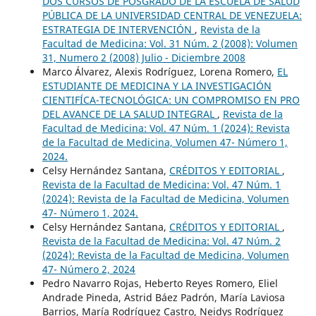
DOS CURSOS DE POSGRADO DE LA ESCUELA DE SALUD
PÚBLICA DE LA UNIVERSIDAD CENTRAL DE VENEZUELA:
ESTRATEGIA DE INTERVENCIÓN
,
Revista de la
Facultad de Medicina: Vol. 31 Núm. 2 (2008): Volumen
31, Numero 2 (2008) Julio - Diciembre 2008
Marco Álvarez, Alexis Rodríguez, Lorena Romero,
EL
ESTUDIANTE DE MEDICINA Y LA INVESTIGACIÓN
CIENTIFÍCA-TECNOLÓGICA: UN COMPROMISO EN PRO
DEL AVANCE DE LA SALUD INTEGRAL
,
Revista de la
Facultad de Medicina: Vol. 47 Núm. 1 (2024): Revista
de la Facultad de Medicina, Volumen 47- Número 1,
2024.
Celsy Hernández Santana,
CRÉDITOS Y EDITORIAL
,
Revista de la Facultad de Medicina: Vol. 47 Núm. 1
(2024): Revista de la Facultad de Medicina, Volumen
47- Número 1, 2024.
Celsy Hernández Santana,
CRÉDITOS Y EDITORIAL
,
Revista de la Facultad de Medicina: Vol. 47 Núm. 2
(2024): Revista de la Facultad de Medicina, Volumen
47- Número 2, 2024
Pedro Navarro Rojas, Heberto Reyes Romero, Eliel
Andrade Pineda, Astrid Báez Padrón, María Laviosa
Barrios, María Rodríguez Castro, Neidys Rodríguez