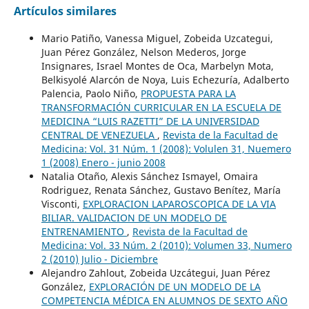
Artículos similares
Mario Patiño, Vanessa Miguel, Zobeida Uzcategui,
Juan Pérez González, Nelson Mederos, Jorge
Insignares, Israel Montes de Oca, Marbelyn Mota,
Belkisyolé Alarcón de Noya, Luis Echezuría, Adalberto
Palencia, Paolo Niño,
PROPUESTA PARA LA
TRANSFORMACIÓN CURRICULAR EN LA ESCUELA DE
MEDICINA “LUIS RAZETTI” DE LA UNIVERSIDAD
CENTRAL DE VENEZUELA
,
Revista de la Facultad de
Medicina: Vol. 31 Núm. 1 (2008): Volulen 31, Nuemero
1 (2008) Enero - junio 2008
Natalia Otaño, Alexis Sánchez Ismayel, Omaira
Rodriguez, Renata Sánchez, Gustavo Benítez, María
Visconti,
EXPLORACION LAPAROSCOPICA DE LA VIA
BILIAR. VALIDACION DE UN MODELO DE
ENTRENAMIENTO
,
Revista de la Facultad de
Medicina: Vol. 33 Núm. 2 (2010): Volumen 33, Numero
2 (2010) Julio - Diciembre
Alejandro Zahlout, Zobeida Uzcátegui, Juan Pérez
González,
EXPLORACIÓN DE UN MODELO DE LA
COMPETENCIA MÉDICA EN ALUMNOS DE SEXTO AÑO