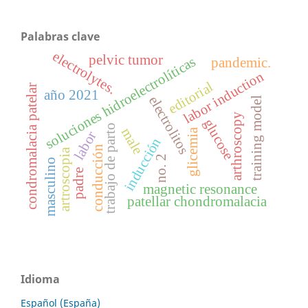
Palabras clave
electrolytes.
pelvic tumor
soluciones hidroelectrolíticas
pandemic.
labor induction
editorial
condromalacia patelar
año 2021
electrolitos
training model
arthroscopy
glucose
trabajo de parto
male
glicemia
labor
inducción
conducción
artroscopia
no. 2
masculino
padre
magnetic resonance
patellar chondromalacia
Idioma
Español (España)