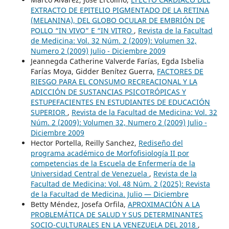
EXTRACTO DE EPITELIO PIGMENTADO DE LA RETINA
(MELANINA), DEL GLOBO OCULAR DE EMBRIÓN DE
POLLO “IN VIVO” E “IN VITRO
,
Revista de la Facultad
de Medicina: Vol. 32 Núm. 2 (2009): Volumen 32,
Numero 2 (2009) Julio - Diciembre 2009
Jeannegda Catherine Valverde Farías, Egda Isbelia
Farías Moya, Gidder Benítez Guerra,
FACTORES DE
RIESGO PARA EL CONSUMO RECREACIONAL Y LA
ADICCIÓN DE SUSTANCIAS PSICOTRÓPICAS Y
ESTUPEFACIENTES EN ESTUDIANTES DE EDUCACIÓN
SUPERIOR
,
Revista de la Facultad de Medicina: Vol. 32
Núm. 2 (2009): Volumen 32, Numero 2 (2009) Julio -
Diciembre 2009
Hector Portella, Reilly Sanchez,
Rediseño del
programa académico de Morfofisiología II por
competencias de la Escuela de Enfermería de la
Universidad Central de Venezuela
,
Revista de la
Facultad de Medicina: Vol. 48 Núm. 2 (2025): Revista
de la Facultad de Medicina. Julio — Diciembre
Betty Méndez, Josefa Orfila,
APROXIMACIÓN A LA
PROBLEMÁTICA DE SALUD Y SUS DETERMINANTES
SOCIO-CULTURALES EN LA VENEZUELA DEL 2018
,