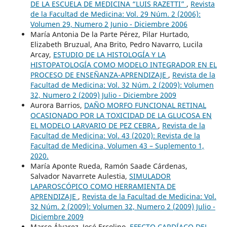
DE LA ESCUELA DE MEDICINA “LUIS RAZETTI”
,
Revista
de la Facultad de Medicina: Vol. 29 Núm. 2 (2006):
Volumen 29, Numero 2 Junio - Diciembre 2006
María Antonia De la Parte Pérez, Pilar Hurtado,
Elizabeth Bruzual, Ana Brito, Pedro Navarro, Lucila
Arcay,
ESTUDIO DE LA HISTOLOGÍA Y LA
HISTOPATOLOGÍA COMO MODELO INTEGRADOR EN EL
PROCESO DE ENSEÑANZA-APRENDIZAJE
,
Revista de la
Facultad de Medicina: Vol. 32 Núm. 2 (2009): Volumen
32, Numero 2 (2009) Julio - Diciembre 2009
Aurora Barrios,
DAÑO MORFO FUNCIONAL RETINAL
OCASIONADO POR LA TOXICIDAD DE LA GLUCOSA EN
EL MODELO LARVARIO DE PEZ CEBRA
,
Revista de la
Facultad de Medicina: Vol. 43 (2020): Revista de la
Facultad de Medicina, Volumen 43 – Suplemento 1,
2020.
María Aponte Rueda, Ramón Saade Cárdenas,
Salvador Navarrete Aulestia,
SIMULADOR
LAPAROSCÓPICO COMO HERRAMIENTA DE
APRENDIZAJE
,
Revista de la Facultad de Medicina: Vol.
32 Núm. 2 (2009): Volumen 32, Numero 2 (2009) Julio -
Diciembre 2009
Marco Álvarez, José Ercolino,
EFECTO CARDÍACO DEL