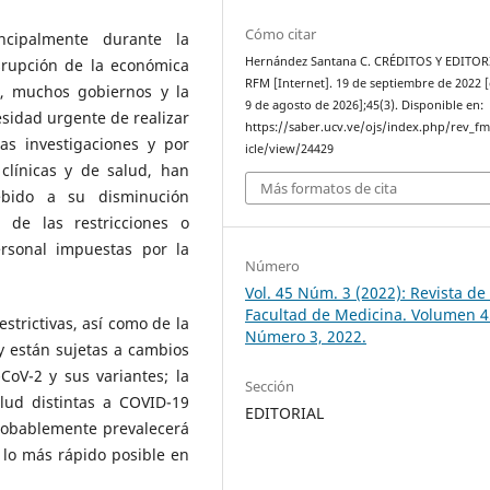
Cómo citar
ncipalmente durante la
Hernández Santana C. CRÉDITOS Y EDITOR
isrupción de la económica
RFM [Internet]. 19 de septiembre de 2022 [
s, muchos gobiernos y la
9 de agosto de 2026];45(3). Disponible en:
sidad urgente de realizar
https://saber.ucv.ve/ojs/index.php/rev_f
as investigaciones y por
icle/view/24429
 clínicas y de salud, han
Más formatos de cita
bido a su disminución
 de las restricciones o
ersonal impuestas por la
Número
Vol. 45 Núm. 3 (2022): Revista de 
Facultad de Medicina. Volumen 4
trictivas, así como de la
Número 3, 2022.
 están sujetas a cambios
CoV-2 y sus variantes; la
Sección
alud distintas a COVID-19
EDITORIAL
robablemente prevalecerá
 lo más rápido posible en