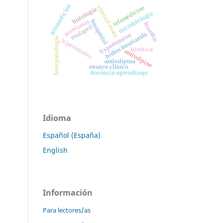
telemedicina
telemedicine
clinical essay.
histología
microbiología
problemas
bisoprolol
bioethic
enalapril
hidroclorotiazida
hypertension
histopatología
hipertensión
bioética
amlodipine
amlodipina
ensayo clínico
docencia-aprendizaje
Idioma
Español (España)
English
Información
Para lectores/as