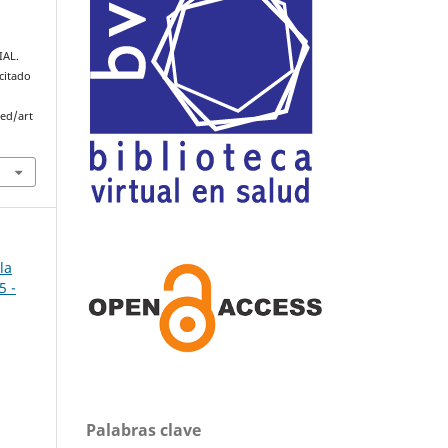
IAL.
citado
med/art
la
5 -
Palabras clave