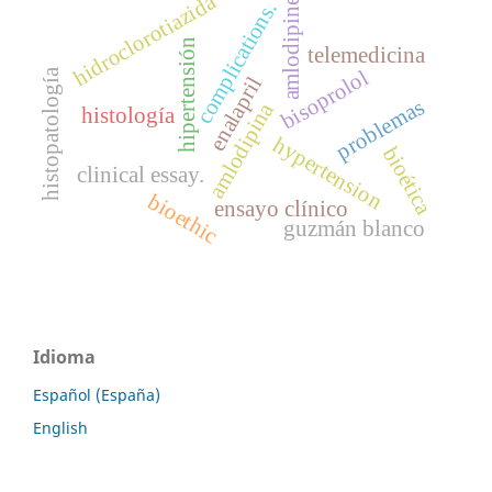
hidroclorotiazida
amlodipine
complications.
hipertensión
telemedicina
bisoprolol
histopatología
enalapril
problemas
amlodipina
histología
hypertension
bioética
clinical essay.
bioethic
ensayo clínico
guzmán blanco
Idioma
Español (España)
English