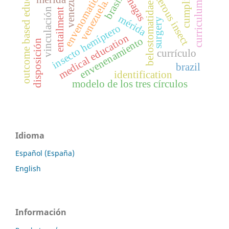
hemipterous insect
outcome based education
venezuela
envenomation
chagas
brasil
venezuela.
curriculum
belostomatidae
vinculación
entailment
mérida
surgery
insecto hemíptero
medical education
envenenamiento
disposición
currículo
brazil
identification
modelo de los tres círculos
Idioma
Español (España)
English
Información