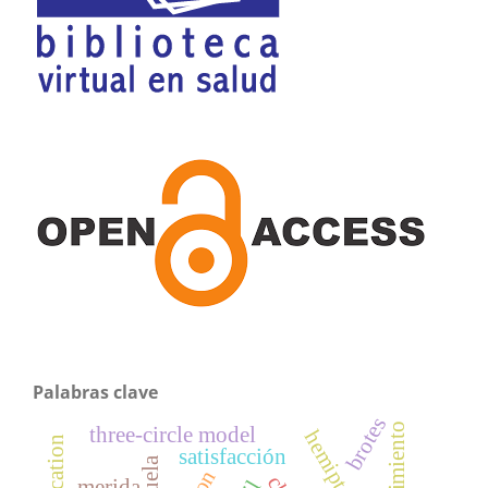
Palabras clave
brotes
cumplimiento
three-circle model
satisfacción
merida