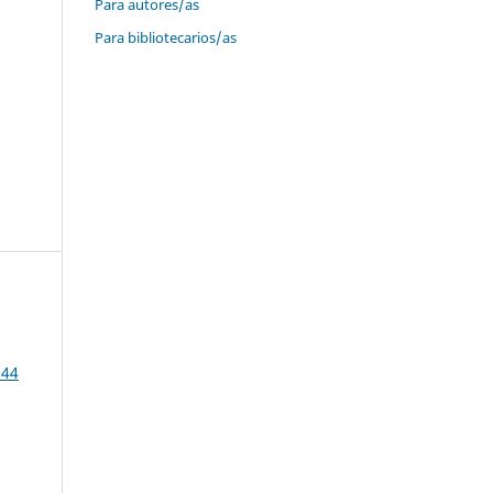
Para autores/as
Para bibliotecarios/as
 44