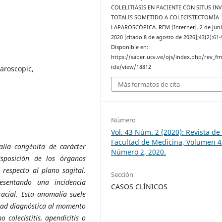
COLELITIASIS EN PACIENTE CON SITUS IN
TOTALIS SOMETIDO A COLECISTECTOMÍA
LAPAROSCÓPICA. RFM [Internet]. 2 de jun
2020 [citado 8 de agosto de 2026];43(2):61-
Disponible en:
https://saber.ucv.ve/ojs/index.php/rev_f
icle/view/18812
paroscopic,
Más formatos de cita
Número
Vol. 43 Núm. 2 (2020): Revista de 
Facultad de Medicina, Volumen 4
alía congénita de carácter
Número 2, 2020.
asposición de los órganos
 respecto al plano sagital.
Sección
sentando una incidencia
CASOS CLÍNICOS
acial. Esta anomalía suele
ltad diagnóstica al momento
colecistitis, apendicitis o