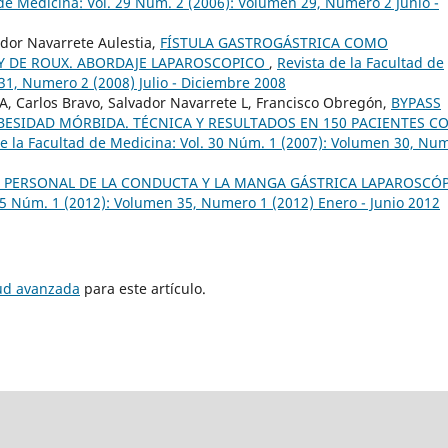
 de Medicina: Vol. 29 Núm. 2 (2006): Volumen 29, Numero 2 Junio -
dor Navarrete Aulestia,
FÍSTULA GASTROGÁSTRICA COMO
Y DE ROUX. ABORDAJE LAPAROSCOPICO
,
Revista de la Facultad de
31, Numero 2 (2008) Julio - Diciembre 2008
 A, Carlos Bravo, Salvador Navarrete L, Francisco Obregón,
BYPASS
BESIDAD MÓRBIDA. TÉCNICA Y RESULTADOS EN 150 PACIENTES C
de la Facultad de Medicina: Vol. 30 Núm. 1 (2007): Volumen 30, Nu
 PERSONAL DE LA CONDUCTA Y LA MANGA GÁSTRICA LAPAROSCÓ
 35 Núm. 1 (2012): Volumen 35, Numero 1 (2012) Enero - Junio 2012
tud avanzada
para este artículo.