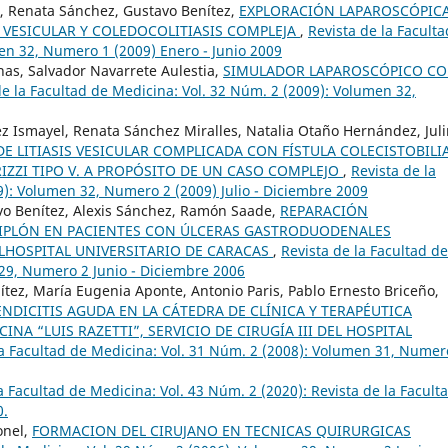
, Renata Sánchez, Gustavo Benítez,
EXPLORACIÓN LAPAROSCÓPICA
IS VESICULAR Y COLEDOCOLITIASIS COMPLEJA
,
Revista de la Faculta
en 32, Numero 1 (2009) Enero - Junio 2009
s, Salvador Navarrete Aulestia,
SIMULADOR LAPAROSCÓPICO C
de la Facultad de Medicina: Vol. 32 Núm. 2 (2009): Volumen 32,
z Ismayel, Renata Sánchez Miralles, Natalia Otaño Hernández, Jul
 LITIASIS VESICULAR COMPLICADA CON FÍSTULA COLECISTOBILI
ZZI TIPO V. A PROPÓSITO DE UN CASO COMPLEJO
,
Revista de la
9): Volumen 32, Numero 2 (2009) Julio - Diciembre 2009
vo Benítez, Alexis Sánchez, Ramón Saade,
REPARACIÓN
IPLÓN EN PACIENTES CON ÚLCERAS GASTRODUODENALES
ELHOSPITAL UNIVERSITARIO DE CARACAS
,
Revista de la Facultad de
 29, Numero 2 Junio - Diciembre 2006
ez, María Eugenia Aponte, Antonio Paris, Pablo Ernesto Briceño,
DICITIS AGUDA EN LA CÁTEDRA DE CLÍNICA Y TERAPÉUTICA
INA “LUIS RAZETTI”, SERVICIO DE CIRUGÍA III DEL HOSPITAL
la Facultad de Medicina: Vol. 31 Núm. 2 (2008): Volumen 31, Numer
a Facultad de Medicina: Vol. 43 Núm. 2 (2020): Revista de la Facult
0.
onel,
FORMACION DEL CIRUJANO EN TECNICAS QUIRURGICAS