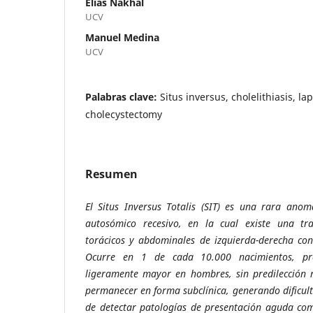
Elías Nakhal
UCV
Manuel Medina
UCV
Palabras clave:
Situs inversus, cholelithiasis, la
cholecystectomy
Resumen
El Situs Inversus Totalis (SIT) es una rara anom
autosómico recesivo, en la cual existe una tr
torácicos y abdominales de izquierda-derecha con
Ocurre en 1 de cada 10.000 nacimientos, pre
ligeramente mayor en hombres, sin predilección r
permanecer en forma subclínica, generando dificu
de detectar patologías de presentación aguda como 