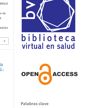
VERSUS
io de
9.
med/art
la
3 -
Palabras clave