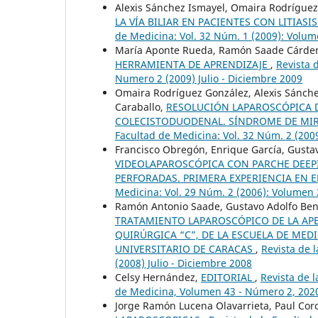
Alexis Sánchez Ismayel, Omaira Rodríguez
LA VÍA BILIAR EN PACIENTES CON LITIAS
de Medicina: Vol. 32 Núm. 1 (2009): Volum
María Aponte Rueda, Ramón Saade Cárdena
HERRAMIENTA DE APRENDIZAJE
,
Revista 
Numero 2 (2009) Julio - Diciembre 2009
Omaira Rodríguez González, Alexis Sánche
Caraballo,
RESOLUCIÓN LAPAROSCÓPICA DE
COLECISTODUODENAL. SÍNDROME DE MIRI
Facultad de Medicina: Vol. 32 Núm. 2 (200
Francisco Obregón, Enrique García, Gusta
VIDEOLAPAROSCÓPICA CON PARCHE DEEP
PERFORADAS. PRIMERA EXPERIENCIA EN 
Medicina: Vol. 29 Núm. 2 (2006): Volumen
Ramón Antonio Saade, Gustavo Adolfo Benít
TRATAMIENTO LAPAROSCÓPICO DE LA APEN
QUIRÚRGICA “C”, DE LA ESCUELA DE MEDIC
UNIVERSITARIO DE CARACAS
,
Revista de 
(2008) Julio - Diciembre 2008
Celsy Hernández,
EDITORIAL
,
Revista de l
de Medicina, Volumen 43 - Número 2, 202
Jorge Ramón Lucena Olavarrieta, Paul Cor