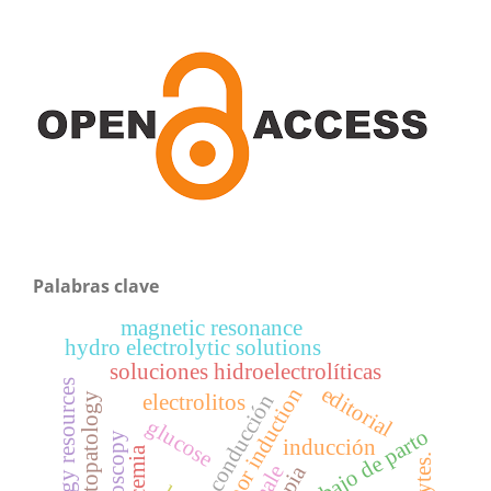
Palabras clave
magnetic resonance
hydro electrolytic solutions
soluciones hidroelectrolíticas
energy resources
editorial
labor induction
conducción
electrolitos
histopatology
glucose
trabajo de parto
arthroscopy
inducción
glicemia
male