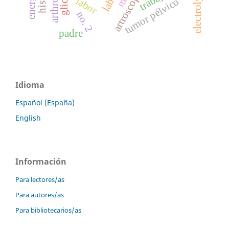
electrolytes.
artroscopia
labor
tumor pélvico
no. 2
padre
Idioma
Español (España)
English
Información
Para lectores/as
Para autores/as
Para bibliotecarios/as