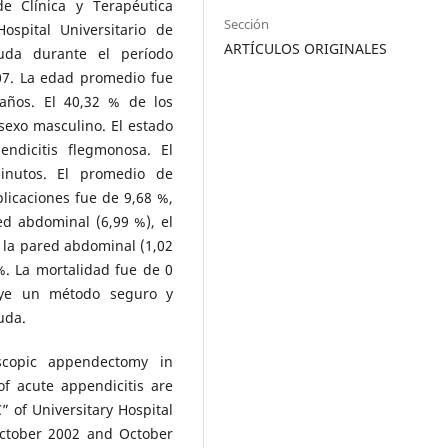
e Clínica y Terapéutica
Sección
ospital Universitario de
ARTÍCULOS ORIGINALES
guda durante el período
07. La edad promedio fue
años. El 40,32 % de los
sexo masculino. El estado
ndicitis flegmonosa. El
inutos. El promedio de
plicaciones fue de 9,68 %,
ed abdominal (6,99 %), el
e la pared abdominal (1,02
%. La mortalidad fue de 0
tuye un método seguro y
uda.
scopic appendectomy in
of acute appendicitis are
” of Universitary Hospital
October 2002 and October