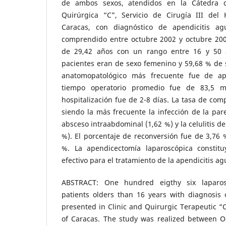
de ambos sexos, atendidos en la Cátedra d
Quirúrgica “C”, Servicio de Cirugía III del H
Caracas, con diagnóstico de apendicitis a
comprendido entre octubre 2002 y octubre 20
de 29,42 años con un rango entre 16 y 50 
pacientes eran de sexo femenino y 59,68 % de 
anatomopatológico más frecuente fue de ape
tiempo operatorio promedio fue de 83,5 m
hospitalización fue de 2-8 días. La tasa de com
siendo la más frecuente la infección de la par
absceso intraabdominal (1,62 %) y la celulitis d
%). El porcentaje de reconversión fue de 3,76 
%. La apendicectomía laparoscópica consti
efectivo para el tratamiento de la apendicitis ag
ABSTRACT: One hundred eigthy six laparo
patients olders than 16 years with diagnosis 
presented in Clinic and Quirurgic Terapeutic “C
of Caracas. The study was realized between 