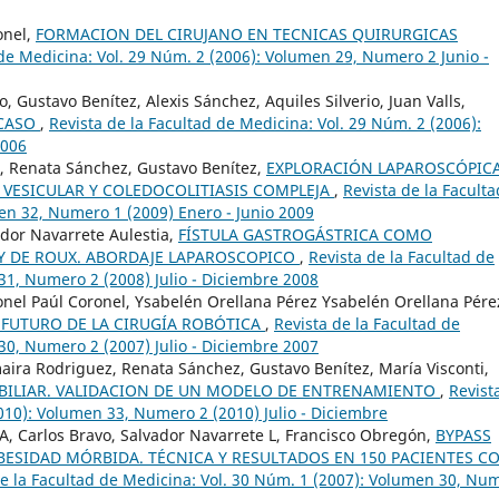
onel,
FORMACION DEL CIRUJANO EN TECNICAS QUIRURGICAS
 de Medicina: Vol. 29 Núm. 2 (2006): Volumen 29, Numero 2 Junio -
 Gustavo Benítez, Alexis Sánchez, Aquiles Silverio, Juan Valls,
 CASO
,
Revista de la Facultad de Medicina: Vol. 29 Núm. 2 (2006):
2006
, Renata Sánchez, Gustavo Benítez,
EXPLORACIÓN LAPAROSCÓPICA
IS VESICULAR Y COLEDOCOLITIASIS COMPLEJA
,
Revista de la Faculta
en 32, Numero 1 (2009) Enero - Junio 2009
dor Navarrete Aulestia,
FÍSTULA GASTROGÁSTRICA COMO
Y DE ROUX. ABORDAJE LAPAROSCOPICO
,
Revista de la Facultad de
31, Numero 2 (2008) Julio - Diciembre 2008
nel Paúl Coronel, Ysabelén Orellana Pérez Ysabelén Orellana Pére
 FUTURO DE LA CIRUGÍA ROBÓTICA
,
Revista de la Facultad de
30, Numero 2 (2007) Julio - Diciembre 2007
aira Rodriguez, Renata Sánchez, Gustavo Benítez, María Visconti,
 BILIAR. VALIDACION DE UN MODELO DE ENTRENAMIENTO
,
Revist
2010): Volumen 33, Numero 2 (2010) Julio - Diciembre
 A, Carlos Bravo, Salvador Navarrete L, Francisco Obregón,
BYPASS
BESIDAD MÓRBIDA. TÉCNICA Y RESULTADOS EN 150 PACIENTES C
de la Facultad de Medicina: Vol. 30 Núm. 1 (2007): Volumen 30, Nu