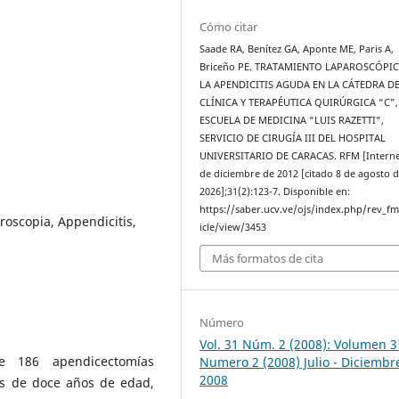
Cómo citar
Saade RA, Benítez GA, Aponte ME, Paris A,
Briceño PE. TRATAMIENTO LAPAROSCÓPI
LA APENDICITIS AGUDA EN LA CÁTEDRA D
CLÍNICA Y TERAPÉUTICA QUIRÚRGICA “C”,
ESCUELA DE MEDICINA “LUIS RAZETTI”,
SERVICIO DE CIRUGÍA III DEL HOSPITAL
UNIVERSITARIO DE CARACAS. RFM [Internet
de diciembre de 2012 [citado 8 de agosto 
2026];31(2):123-7. Disponible en:
https://saber.ucv.ve/ojs/index.php/rev_f
roscopia, Appendicitis,
icle/view/3453
Más formatos de cita
Número
Vol. 31 Núm. 2 (2008): Volumen 3
e 186 apendicectomías
Numero 2 (2008) Julio - Diciembr
2008
es de doce años de edad,