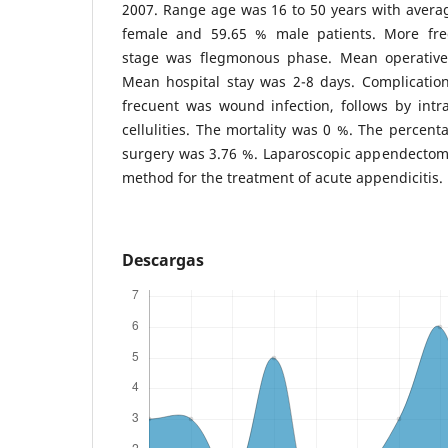
2007. Range age was 16 to 50 years with averag
female and 59.65 % male patients. More fr
stage was flegmonous phase. Mean operative
Mean hospital stay was 2-8 days. Complicatio
frecuent was wound infection, follows by int
cellulities. The mortality was 0 %. The percent
surgery was 3.76 %. Laparoscopic appendectomy 
method for the treatment of acute appendicitis.
Descargas