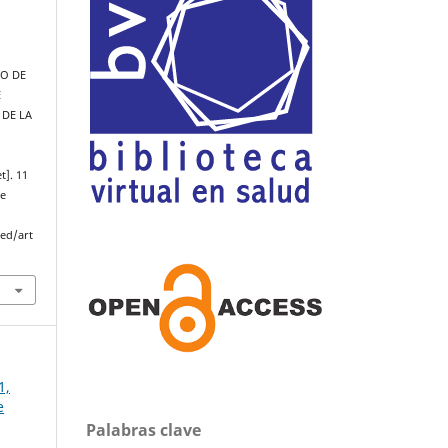
CO DE
E
 DE LA
]. 11
de
med/art
1,
e
Palabras clave