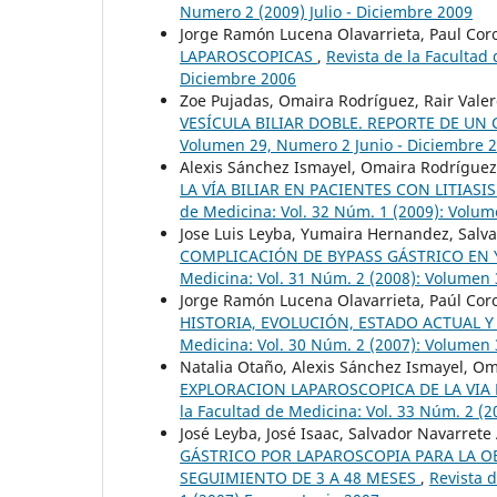
Numero 2 (2009) Julio - Diciembre 2009
Jorge Ramón Lucena Olavarrieta, Paul Cor
LAPAROSCOPICAS
,
Revista de la Facultad
Diciembre 2006
Zoe Pujadas, Omaira Rodríguez, Rair Valero,
VESÍCULA BILIAR DOBLE. REPORTE DE UN
Volumen 29, Numero 2 Junio - Diciembre 
Alexis Sánchez Ismayel, Omaira Rodríguez
LA VÍA BILIAR EN PACIENTES CON LITIAS
de Medicina: Vol. 32 Núm. 1 (2009): Volum
Jose Luis Leyba, Yumaira Hernandez, Salva
COMPLICACIÓN DE BYPASS GÁSTRICO EN 
Medicina: Vol. 31 Núm. 2 (2008): Volumen 
Jorge Ramón Lucena Olavarrieta, Paúl Coro
HISTORIA, EVOLUCIÓN, ESTADO ACTUAL Y
Medicina: Vol. 30 Núm. 2 (2007): Volumen 
Natalia Otaño, Alexis Sánchez Ismayel, Om
EXPLORACION LAPAROSCOPICA DE LA VIA
la Facultad de Medicina: Vol. 33 Núm. 2 (
José Leyba, José Isaac, Salvador Navarrete
GÁSTRICO POR LAPAROSCOPIA PARA LA O
SEGUIMIENTO DE 3 A 48 MESES
,
Revista 