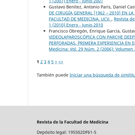
1 (2007) Enero - Junio 2007
Gustavo Benítez, Antonio Paris, Daniel Ca
DE CIRUGÍA GENERAL [1962 – 2010] EN LA
FACULTAD DE MEDICINA. UCV.
,
Revista de
1 (2010) Enero - Junio 2010
Francisco Obregón, Enrique García, Gusta
VIDEOLAPAROSCÓPICA CON PARCHE DEEP
PERFORADAS. PRIMERA EXPERIENCIA EN 
Medicina: Vol. 29 Núm. 2 (2006): Volumen
1
2
3
4
5
>
>>
También puede
Iniciar una búsqueda de simili
Revista de la Facultad de Medicina
Depósito legal: 195502DF61-5