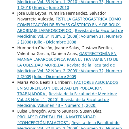
Medicina: Vol. 33 Núm. 1 (2010): Volumen 33, Numero
1 (2010) Enero - Junio 2010
Jose Luis Leyba, Yumaira Hernandez, Salvador
Navarrete Aulestia,
FÍSTULA GASTROGÁSTRICA COMO
COMPLICACIÓN DE BYPASS GÁSTRICO EN Y DE ROUX.
ABORDAJE LAPAROSCOPICO
,
Revista de la Facultad de
Medicina: Vol. 31 Núm. 2 (2008): Volumen 31, Numero
2 (2008) Julio - Diciembre 2008
Humberto Chacón, Joanne Salas, Gustavo Benítez,
Valentina García, Daniela Arias,
GASTRECTOMÍA EN
MANGA LAPAROSCÓPICA PARA EL TRATAMIENTO DE
LA OBESIDAD MÓRBIDA
,
Revista de la Facultad de
Medicina: Vol. 32 Núm. 2 (2009): Volumen 32, Numero
2 (2009) Julio - Diciembre 2009
María Polo, Beatríz Urribarri,
FACTORES ASOCIADOS
EN SOBREPESO Y OBESIDAD EN POBLACIÓN
TRABAJADORA
,
Revista de la Facultad de Medicina:
Vol. 43 Núm. 1 (2020): Revista de la Facultad de
Medicina, Volumen 43 – Número 1, 2020.
Luisa Obregón, Arturo Saunero, Susan Díaz,
PROLAPSO GENITAL EN LA MATERNIDAD
“CONCEPCIÓN PALACIOS”
,
Revista de la Facultad de
Medicina: Vol. 32 Núm. 2 (2009): Volumen 32, Numero