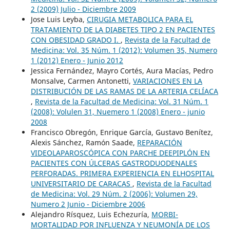
2 (2009) Julio - Diciembre 2009
Jose Luis Leyba,
CIRUGIA METABOLICA PARA EL
TRATAMIENTO DE LA DIABETES TIPO 2 EN PACIENTES
CON OBESIDAD GRADO I.
,
Revista de la Facultad de
Medicina: Vol. 35 Núm. 1 (2012): Volumen 35, Numero
1 (2012) Enero - Junio 2012
Jessica Fernández, Mayro Cortés, Aura Macías, Pedro
Monsalve, Carmen Antonetti,
VARIACIONES EN LA
DISTRIBUCIÓN DE LAS RAMAS DE LA ARTERIA CELÍACA
,
Revista de la Facultad de Medicina: Vol. 31 Núm. 1
(2008): Volulen 31, Nuemero 1 (2008) Enero - junio
2008
Francisco Obregón, Enrique García, Gustavo Benítez,
Alexis Sánchez, Ramón Saade,
REPARACIÓN
VIDEOLAPAROSCÓPICA CON PARCHE DEEPIPLÓN EN
PACIENTES CON ÚLCERAS GASTRODUODENALES
PERFORADAS. PRIMERA EXPERIENCIA EN ELHOSPITAL
UNIVERSITARIO DE CARACAS
,
Revista de la Facultad
de Medicina: Vol. 29 Núm. 2 (2006): Volumen 29,
Numero 2 Junio - Diciembre 2006
Alejandro Rísquez, Luis Echezuría,
MORBI-
MORTALIDAD POR INFLUENZA Y NEUMONÍA DE LOS