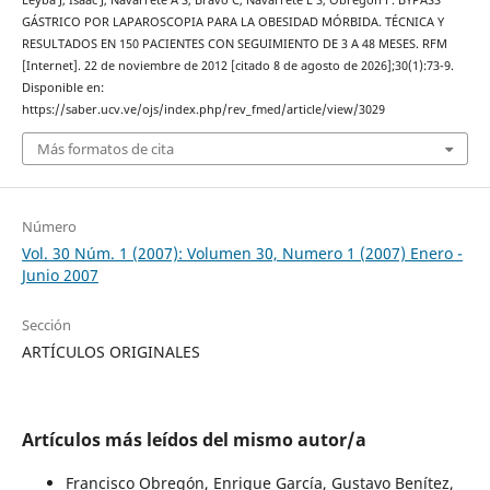
Leyba J, Isaac J, Navarrete A S, Bravo C, Navarrete L S, Obregón F. BYPASS
GÁSTRICO POR LAPAROSCOPIA PARA LA OBESIDAD MÓRBIDA. TÉCNICA Y
RESULTADOS EN 150 PACIENTES CON SEGUIMIENTO DE 3 A 48 MESES. RFM
[Internet]. 22 de noviembre de 2012 [citado 8 de agosto de 2026];30(1):73-9.
Disponible en:
https://saber.ucv.ve/ojs/index.php/rev_fmed/article/view/3029
Más formatos de cita
Número
Vol. 30 Núm. 1 (2007): Volumen 30, Numero 1 (2007) Enero -
Junio 2007
Sección
ARTÍCULOS ORIGINALES
Artículos más leídos del mismo autor/a
Francisco Obregón, Enrique García, Gustavo Benítez,