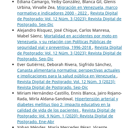
Ediana Camargo, Yeiby González, Blanca Gil, Glenis
Urbina, Virvalle Zea,
Migración en Venezuela, marco
normativo e indicadores 2000 - 2022
,
Revista Digital
de Postgrado: Vol. 12 Núm. 3 (2023): Revista Digital de
Postgrado. Sep-Dic
Alejandro Rísquez, José Chique, Carlos Manresa,
Mabel Sáenz,
Mortalidad en accidentes por moto en
Venezuela, y su relación con Políticas Públicas de
seguridad vial y preventiva, 1996-2018
,
Revista Digital
de Postgrado: Vol. 12 Núm. 3 (2023): Revista Digital de
Postgrado. Sep-Dic
Ever Gutiérrez, Deborah Rivera, Sigfrido Sánchez,
Canasta alimentaria normativa: perspectivas actuales
e implicaciones para la salud pública en Venezuela
,
Revista Digital de Postgrado: Vol. 12 Núm. 3 (2023):
Revista Digital de Postgrado. Sep-Dic
Miriam Hernández-Castillo, Ennis Blanca, Jairo Rojano-
Rada, Mirla Aldana-Sandoval,
Hipertensión arterial y
diabetes mellitus tipo 2: impacto educativo en la
calidad de vida de los pacientes
,
Revista Digital de
Postgrado: Vol. 9 Núm. 1 (2020): Revista Digital de
Postgrado. Ene-Abr
Yohan Méndes, María Mercedes Pérez, Vicente