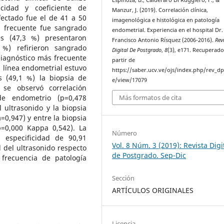
ficidad y coeficiente de
Manzur, J. (2019). Correlación clínica,
fectado fue el de 41 a 50
imagenológica e histológica en patología
s frecuente fue sangrado
endometrial. Experiencia en el hospital Dr.
es (47,3 %) presentaron
Francisco Antonio Rísquez (2006-2016).
Rev
%) refirieron sangrado
Digital De Postgrado
,
8
(3), e171. Recuperado
iagnóstico más frecuente
partir de
a línea endometrial estuvo
https://saber.ucv.ve/ojs/index.php/rev_dp/
 (49,1 %) la biopsia de
e/view/17079
 se observó correlación
 de endometrio (p=0,478
Más formatos de cita
l ultrasonido y la biopsia
0,947) y entre la biopsia
p=0,000 Kappa 0,542). La
Número
 especificidad de 90,91
Vol. 8 Núm. 3 (2019): Revista Digi
d del ultrasonido respecto
de Postgrado. Sep-Dic
frecuencia de patología
Sección
ARTÍCULOS ORIGINALES
Licencia