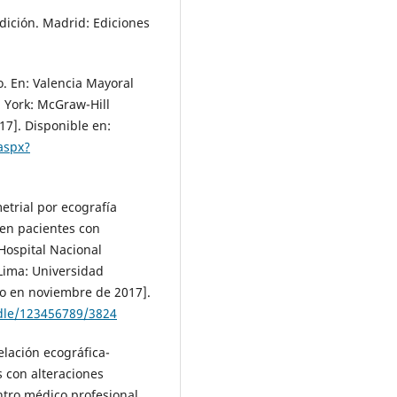
edición. Madrid: Ediciones
. En: Valencia Mayoral
a York: McGraw-Hill
7]. Disponible en:
aspx?
etrial por ecografía
 en pacientes con
ospital Nacional
 Lima: Universidad
o en noviembre de 2017].
ndle/123456789/3824
elación ecográfica-
 con alteraciones
ntro médico profesional