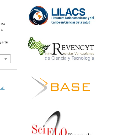
ista
 a
articl
tal