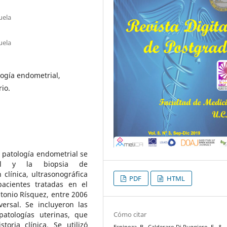
uela
uela
ogía endometrial,
io.
a patología endometrial se
nal y la biopsia de
 clínica, ultrasonográfica
PDF
HTML
pacientes tratadas en el
ntonio Rísquez, entre 2006
versal. Se incluyeron las
Cómo citar
patologías uterinas, que
oria clínica. Se utilizó
Espinoza, B., Calderaro Di Ruggiero, F., &