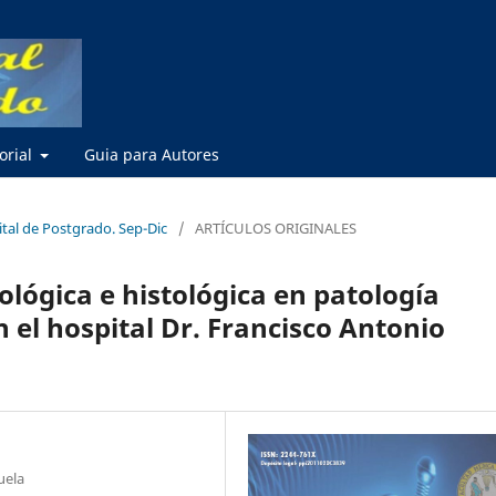
torial
Guia para Autores
ital de Postgrado. Sep-Dic
/
ARTÍCULOS ORIGINALES
ológica e histológica en patología
 el hospital Dr. Francisco Antonio
uela