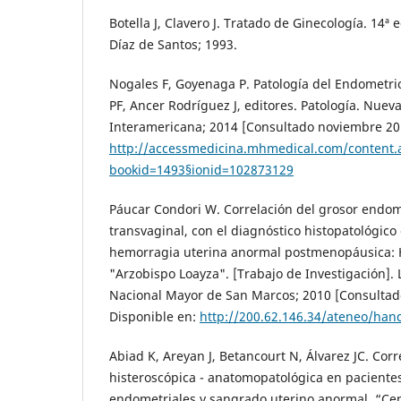
Botella J, Clavero J. Tratado de Ginecología. 14ª 
Díaz de Santos; 1993.
Nogales F, Goyenaga P. Patología del Endometrio
PF, Ancer Rodríguez J, editores. Patología. Nuev
Interamericana; 2014 [Consultado noviembre 201
http://accessmedicina.mhmedical.com/content.
bookid=1493§ionid=102873129
Páucar Condori W. Correlación del grosor endom
transvaginal, con el diagnóstico histopatológico
hemorragia uterina anormal postmenopáusica: H
"Arzobispo Loayza". [Trabajo de Investigación].
Nacional Mayor de San Marcos; 2010 [Consultad
Disponible en:
http://200.62.146.34/ateneo/ha
Abiad K, Areyan J, Betancourt N, Álvarez JC. Corr
histeroscópica - anatomopatológica en pacientes
endometriales y sangrado uterino anormal. “Ce