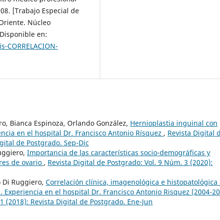
08. [Trabajo Especial de
 Oriente. Núcleo
 Disponible en:
sis-CORRELACION-
ro, Bianca Espinoza, Orlando González,
Hernioplastia inguinal con
encia en el hospital Dr. Francisco Antonio Rísquez
,
Revista Digital 
igital de Postgrado. Sep-Dic
uggiero,
Importancia de las características socio-demográficas y
res de ovario
,
Revista Digital de Postgrado: Vol. 9 Núm. 3 (2020):
o Di Ruggiero,
Correlación clínica, imagenológica e histopatológica
Experiencia en el hospital Dr. Francisco Antonio Risquez (2004-2
1 (2018): Revista Digital de Postgrado. Ene-Jun