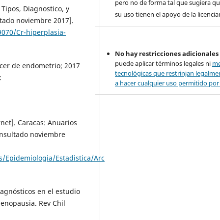
pero no de forma tal que sugiera qu
Tipos, Diagnostico, y
su uso tienen el apoyo de la licencia
ltado noviembre 2017].
9070/Cr-hiperplasia-
No hay restricciones adicionales
puede aplicar términos legales ni
me
ncer de endometrio; 2017
tecnológicas que restrinjan legalme
:
a hacer cualquier uso permitido por l
rnet]. Caracas: Anuarios
Consultado noviembre
/Epidemiologia/Estadistica/Arc
iagnósticos en el estudio
menopausia. Rev Chil