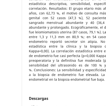
estadística descriptiva, sensibilidad, especi
correlación. Resultados: El grupo etario más a
años, con 62,73 %, el motivo de consulta má
genital con 52 casos (47,3 %), 52 pacient
sangrado menstrual abundante y 40 (36,4 
abundante y prolongado. Ecográficamente, el d
fue leiomiomatosis uterina (87 casos, 79,1 %). L
entre 1,3 y 11,3 mm en 80,9 %; en 54 casos
endometrio reportó secretor sin atipia. No
estadística entre la clínica y la biopsia
Kappa=0,00). La correlación estadística entre e
de endometrio fue casi perfecta (p=0,000 Kappa=
preoperatoria y la definitiva fue moderada (
sensibilidad del ultrasonido es de 100 % y
%. Conclusiones: La sensibilidad y especificida
a la biopsia de endometrio fue elevada. La 
endometrial en la biopsia endometrial fue baja.
Descargas