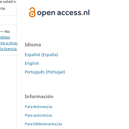
e usted o
nte.
— No
didas
nte a otras
Idioma
a licencia.
Español (España)
English
Português (Portugal)
Información
Para lectores/as
Para autores/as
Para bibliotecarios/as