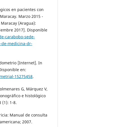
ógicos en pacientes con
 Maracay. Marzo 2015 -
. Maracay (Aragua):
iembre 2017]. Disponible
-de-carabobo-sede-
a-de-medicina-dr-
dometrio [Internet]. In
Disponible en:
ometrial-15275458
.
Colmenares G, Márquez V,
sonográfico e histológico
(1): 1-8.
ricia: Manual de consulta
namericana; 2007.