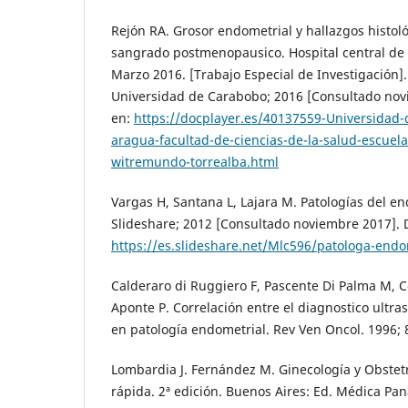
Rejón RA. Grosor endometrial y hallazgos histol
sangrado postmenopausico. Hospital central de
Marzo 2016. [Trabajo Especial de Investigación]
Universidad de Carabobo; 2016 [Consultado nov
en:
https://docplayer.es/40137559-Universidad
aragua-facultad-de-ciencias-de-la-salud-escuel
witremundo-torrealba.html
Vargas H, Santana L, Lajara M. Patologías del en
Slideshare; 2012 [Consultado noviembre 2017]. 
https://es.slideshare.net/Mlc596/patologa-end
Calderaro di Ruggiero F, Pascente Di Palma M, 
Aponte P. Correlación entre el diagnostico ultra
en patología endometrial. Rev Ven Oncol. 1996; 8 
Lombardia J. Fernández M. Ginecología y Obstet
rápida. 2ª edición. Buenos Aires: Ed. Médica Pa