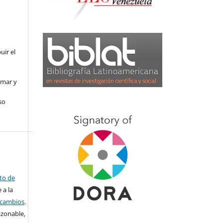
uir el
rmar y
so
ito de
 a la
o cambios
.
azonable,