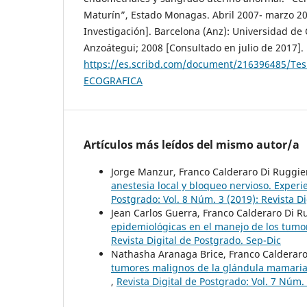
Maturín”, Estado Monagas. Abril 2007- marzo 20
Investigación]. Barcelona (Anz): Universidad de
Anzoátegui; 2008 [Consultado en julio de 2017].
https://es.scribd.com/document/216396485/Te
ECOGRAFICA
Artículos más leídos del mismo autor/a
Jorge Manzur, Franco Calderaro Di Ruggie
anestesia local y bloqueo nervioso. Experi
Postgrado: Vol. 8 Núm. 3 (2019): Revista D
Jean Carlos Guerra, Franco Calderaro Di R
epidemiológicas en el manejo de los tumo
Revista Digital de Postgrado. Sep-Dic
Nathasha Aranaga Brice, Franco Calderar
tumores malignos de la glándula mamaria. 
,
Revista Digital de Postgrado: Vol. 7 Núm. 