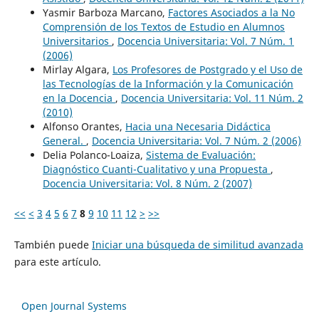
Yasmir Barboza Marcano,
Factores Asociados a la No
Comprensión de los Textos de Estudio en Alumnos
Universitarios
,
Docencia Universitaria: Vol. 7 Núm. 1
(2006)
Mirlay Algara,
Los Profesores de Postgrado y el Uso de
las Tecnologías de la Información y la Comunicación
en la Docencia
,
Docencia Universitaria: Vol. 11 Núm. 2
(2010)
Alfonso Orantes,
Hacia una Necesaria Didáctica
General.
,
Docencia Universitaria: Vol. 7 Núm. 2 (2006)
Delia Polanco-Loaiza,
Sistema de Evaluación:
Diagnóstico Cuanti-Cualitativo y una Propuesta
,
Docencia Universitaria: Vol. 8 Núm. 2 (2007)
<<
<
3
4
5
6
7
8
9
10
11
12
>
>>
También puede
Iniciar una búsqueda de similitud avanzada
para este artículo.
Open Journal Systems