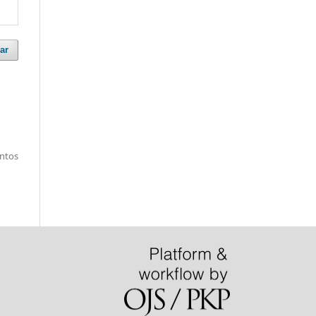
ar
entos