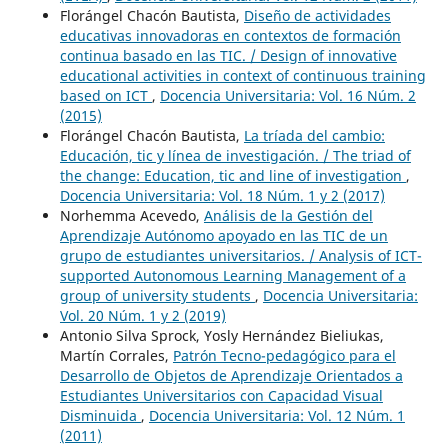
Florángel Chacón Bautista,
Diseño de actividades
educativas innovadoras en contextos de formación
continua basado en las TIC. / Design of innovative
educational activities in context of continuous training
based on ICT
,
Docencia Universitaria: Vol. 16 Núm. 2
(2015)
Florángel Chacón Bautista,
La tríada del cambio:
Educación, tic y línea de investigación. / The triad of
the change: Education, tic and line of investigation
,
Docencia Universitaria: Vol. 18 Núm. 1 y 2 (2017)
Norhemma Acevedo,
Análisis de la Gestión del
Aprendizaje Autónomo apoyado en las TIC de un
grupo de estudiantes universitarios. / Analysis of ICT-
supported Autonomous Learning Management of a
group of university students
,
Docencia Universitaria:
Vol. 20 Núm. 1 y 2 (2019)
Antonio Silva Sprock, Yosly Hernández Bieliukas,
Martín Corrales,
Patrón Tecno-pedagógico para el
Desarrollo de Objetos de Aprendizaje Orientados a
Estudiantes Universitarios con Capacidad Visual
Disminuida
,
Docencia Universitaria: Vol. 12 Núm. 1
(2011)