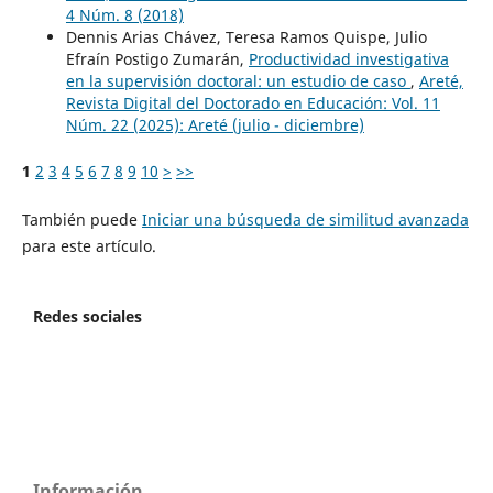
4 Núm. 8 (2018)
Dennis Arias Chávez, Teresa Ramos Quispe, Julio
Efraín Postigo Zumarán,
Productividad investigativa
en la supervisión doctoral: un estudio de caso
,
Areté,
Revista Digital del Doctorado en Educación: Vol. 11
Núm. 22 (2025): Areté (julio - diciembre)
1
2
3
4
5
6
7
8
9
10
>
>>
También puede
Iniciar una búsqueda de similitud avanzada
para este artículo.
Redes sociales
Información