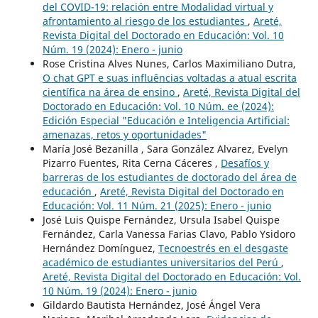
del COVID-19: relación entre Modalidad virtual y
afrontamiento al riesgo de los estudiantes
,
Areté,
Revista Digital del Doctorado en Educación: Vol. 10
Núm. 19 (2024): Enero - junio
Rose Cristina Alves Nunes, Carlos Maximiliano Dutra,
O chat GPT e suas influências voltadas a atual escrita
científica na área de ensino
,
Areté, Revista Digital del
Doctorado en Educación: Vol. 10 Núm. ee (2024):
Edición Especial "Educación e Inteligencia Artificial:
amenazas, retos y oportunidades"
María José Bezanilla , Sara González Alvarez, Evelyn
Pizarro Fuentes, Rita Cerna Cáceres ,
Desafíos y
barreras de los estudiantes de doctorado del área de
educación
,
Areté, Revista Digital del Doctorado en
Educación: Vol. 11 Núm. 21 (2025): Enero - junio
José Luis Quispe Fernández, Ursula Isabel Quispe
Fernández, Carla Vanessa Farias Clavo, Pablo Ysidoro
Hernández Domínguez,
Tecnoestrés en el desgaste
académico de estudiantes universitarios del Perú
,
Areté, Revista Digital del Doctorado en Educación: Vol.
10 Núm. 19 (2024): Enero - junio
Gildardo Bautista Hernández, José Ángel Vera