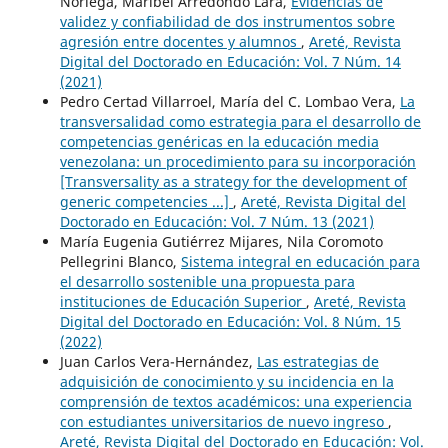
Noriega, Maribel Arredondo Lara,
Evidencias de
validez y confiabilidad de dos instrumentos sobre
agresión entre docentes y alumnos
,
Areté, Revista
Digital del Doctorado en Educación: Vol. 7 Núm. 14
(2021)
Pedro Certad Villarroel, María del C. Lombao Vera,
La
transversalidad como estrategia para el desarrollo de
competencias genéricas en la educación media
venezolana: un procedimiento para su incorporación
[Transversality as a strategy for the development of
generic competencies ...]
,
Areté, Revista Digital del
Doctorado en Educación: Vol. 7 Núm. 13 (2021)
María Eugenia Gutiérrez Mijares, Nila Coromoto
Pellegrini Blanco,
Sistema integral en educación para
el desarrollo sostenible una propuesta para
instituciones de Educación Superior
,
Areté, Revista
Digital del Doctorado en Educación: Vol. 8 Núm. 15
(2022)
Juan Carlos Vera-Hernández,
Las estrategias de
adquisición de conocimiento y su incidencia en la
comprensión de textos académicos: una experiencia
con estudiantes universitarios de nuevo ingreso
,
Areté, Revista Digital del Doctorado en Educación: Vol.