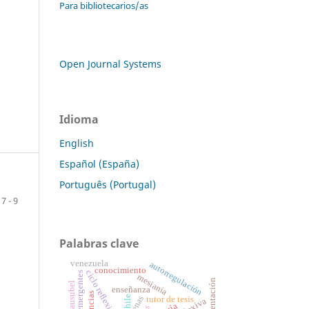
Para bibliotecarios/as
Open Journal Systems
Idioma
English
Español (España)
Português (Portugal)
7 - 9
Palabras clave
venezuela
autorregulación
conocimiento
ciclo reflexivo de gibbs
mesiania
david ausubel
enseñanza
chile
enas
tutor de tesis