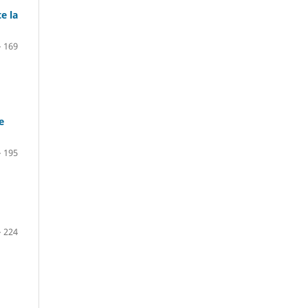
e la
– 169
e
– 195
– 224