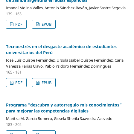
de zamba argentina en aulas españolas
Imanol Molina Valles, Antonio Sánchez-Bayón, Javier Sastre Segovia
139 - 163
PDF
EPUB
Tecnoestrés en el desgaste académico de estudiantes
universitarios del Perú
José Luis Quispe Fernández, Ursula Isabel Quispe Fernández, Carla
Vanessa Farias Clavo, Pablo Ysidoro Hernández Domínguez
165 - 181
PDF
EPUB
Programa “descubro y autorregulo mis conocimientos”
para mejorar las competencias digitales
Maritza M. Garcia Romero, Gissela Sherila Saavedra Acevedo
183 - 202