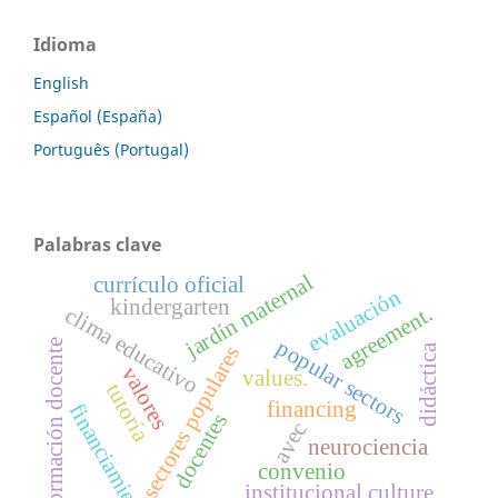
Idioma
English
Español (España)
Português (Portugal)
Palabras clave
jardín maternal
currículo oficial
evaluación
kindergarten
agreement.
clima educativo
popular sectors
formación docente
didáctica
sectores populares
valores
values.
tutoría
financing
financiamiento
docentes
avec
neurociencia
convenio
institucional culture