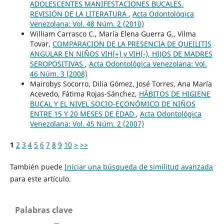
ADOLESCENTES MANIFESTACIONES BUCALES.
REVISIÓN DE LA LITERATURA
,
Acta Odontológica
Venezolana: Vol. 48 Núm. 2 (2010)
William Carrasco C., María Elena Guerra G., Vilma
Tovar,
COMPARACION DE LA PRESENCIA DE QUEILITIS
ANGULAR EN NIÑOS VIH(+) y VIH(-), HIJOS DE MADRES
SEROPOSITIVAS
,
Acta Odontológica Venezolana: Vol.
46 Núm. 3 (2008)
Mairobys Socorro, Dilia Gómez, José Torres, Ana María
Acevedo, Fátima Rojas-Sánchez,
HÁBITOS DE HIGIENE
BUCAL Y EL NIVEL SOCIO-ECONÓMICO DE NIÑOS
ENTRE 15 Y 20 MESES DE EDAD
,
Acta Odontológica
Venezolana: Vol. 45 Núm. 2 (2007)
1
2
3
4
5
6
7
8
9
10
>
>>
También puede
Iniciar una búsqueda de similitud avanzada
para este artículo.
Palabras clave