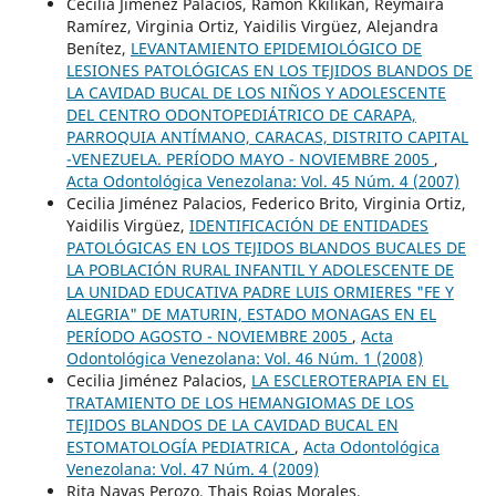
Cecilia Jiménez Palacios, Ramón Kkilikan, Reymaira
Ramírez, Virginia Ortiz, Yaidilis Virgüez, Alejandra
Benítez,
LEVANTAMIENTO EPIDEMIOLÓGICO DE
LESIONES PATOLÓGICAS EN LOS TEJIDOS BLANDOS DE
LA CAVIDAD BUCAL DE LOS NIÑOS Y ADOLESCENTE
DEL CENTRO ODONTOPEDIÁTRICO DE CARAPA,
PARROQUIA ANTÍMANO, CARACAS, DISTRITO CAPITAL
-VENEZUELA. PERÍODO MAYO - NOVIEMBRE 2005
,
Acta Odontológica Venezolana: Vol. 45 Núm. 4 (2007)
Cecilia Jiménez Palacios, Federico Brito, Virginia Ortiz,
Yaidilis Virgüez,
IDENTIFICACIÓN DE ENTIDADES
PATOLÓGICAS EN LOS TEJIDOS BLANDOS BUCALES DE
LA POBLACIÓN RURAL INFANTIL Y ADOLESCENTE DE
LA UNIDAD EDUCATIVA PADRE LUIS ORMIERES "FE Y
ALEGRIA" DE MATURIN, ESTADO MONAGAS EN EL
PERÍODO AGOSTO - NOVIEMBRE 2005
,
Acta
Odontológica Venezolana: Vol. 46 Núm. 1 (2008)
Cecilia Jiménez Palacios,
LA ESCLEROTERAPIA EN EL
TRATAMIENTO DE LOS HEMANGIOMAS DE LOS
TEJIDOS BLANDOS DE LA CAVIDAD BUCAL EN
ESTOMATOLOGÍA PEDIATRICA
,
Acta Odontológica
Venezolana: Vol. 47 Núm. 4 (2009)
Rita Navas Perozo, Thais Rojas Morales,