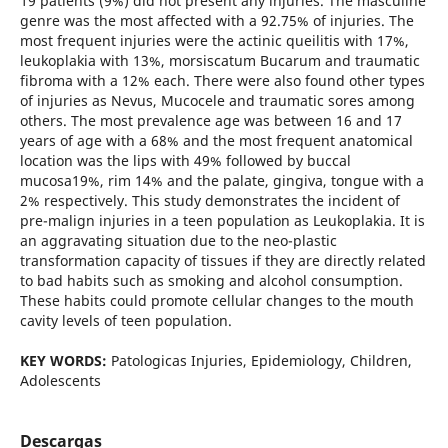
19 patients (9%) did not present any injuries. The masculine
genre was the most affected with a 92.75% of injuries. The
most frequent injuries were the actinic queilitis with 17%,
leukoplakia with 13%, morsiscatum Bucarum and traumatic
fibroma with a 12% each. There were also found other types
of injuries as Nevus, Mucocele and traumatic sores among
others. The most prevalence age was between 16 and 17
years of age with a 68% and the most frequent anatomical
location was the lips with 49% followed by buccal
mucosa19%, rim 14% and the palate, gingiva, tongue with a
2% respectively. This study demonstrates the incident of
pre-malign injuries in a teen population as Leukoplakia. It is
an aggravating situation due to the neo-plastic
transformation capacity of tissues if they are directly related
to bad habits such as smoking and alcohol consumption.
These habits could promote cellular changes to the mouth
cavity levels of teen population.
KEY WORDS:
Patologicas Injuries, Epidemiology, Children,
Adolescents
Descargas