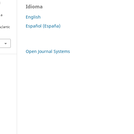
N
Idioma
 a
English
Español (España)
v/artic
Open Journal Systems