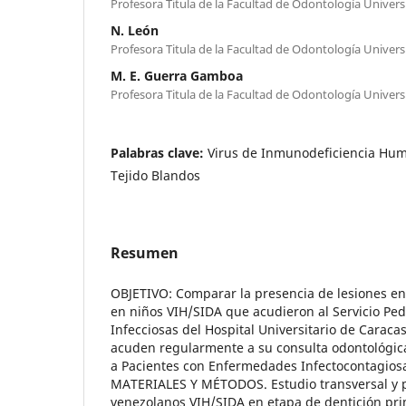
Profesora Titula de la Facultad de Odontología Univer
N. León
Profesora Titula de la Facultad de Odontología Univer
M. E. Guerra Gamboa
Profesora Titula de la Facultad de Odontología Univer
Palabras clave:
Virus de Inmunodeficiencia Hum
Tejido Blandos
Resumen
OBJETIVO: Comparar la presencia de lesiones en
en niños VIH/SIDA que acudieron al Servicio Pe
Infecciosas del Hospital Universitario de Caraca
acuden regularmente a su consulta odontológica
a Pacientes con Enfermedades Infectocontagios
MATERIALES Y MÉTODOS. Estudio transversal y p
venezolanos VIH/SIDA en etapa de dentición pri