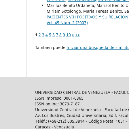
Mariluz Benito Urdaneta, Marisol Benito U
Miriam Sotolongo, Maria Teresa Benito, Sa
PACIENTES VIH POSITIVOS Y SU RELACIO
Vol. 45 Núm. 2 (2007)
1
2
3
4
5
6
7
8
9
10
>
>>
También puede
Iniciar una búsqueda de simili
UNIVERSIDAD CENTRAL DE VENEZUELA - FACU
ISSN impreso: 0001-6365
ISSN online: 3079-7187
Universidad Central de Venezuela - Facultad de 
Av. Los Ilustres, Ciudad Universitaria, Edif. Fa
Teléf.: (+58-212) 605.3814 - Código Postal 1051 - 
Caracas - Venezuela