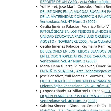
REPORTE DE UN CASO
,
Acta Odontológica
Yuli Moret, José María González, Indira B
DE LESIONES EN LA MUCOSA BUCAL EN 
DE LA MATERNIDAD CONCEPCIÓN PALACIO
Venezolana: Vol. 47 Núm. 3 (2009)
Cecilia Jiménez Palacios, Federico Brito, Vir
PATOLÓGICAS EN LOS TEJIDOS BLANDOS B
UNIDAD EDUCATIVA PADRE LUIS ORMIERE
AGOSTO - NOVIEMBRE 2005
,
Acta Odontol
Cecilia Jiménez Palacios, Reymaira Ramírez,
DE LESIONES EN LOS TEJIDOS BLANDOS D
EN EL ODONTOPEDIÁTRICO DE CARAPA. SE
Venezolana: Vol. 47 Núm. 2 (2009)
María Elena Guerra, Vilma Tovar, Elinor Ga
EN NIÑOS VIH/SIDA
,
Acta Odontológica Ve
José González, Yuli Moret De González, Cor
QUISTE DENTÍGERO UBICADO EN RAMA MA
Odontológica Venezolana: Vol. 49 Núm. 4 
J. López-Labady, M. Villarroel Dorrego,
EST
LIQUEN PLANO Y LUPUS ERITEMATOSO E
Venezolana: Vol. 46 Núm. 2 (2008)
Sabrina Simeone Giordano, Cesar D. Casti
VIH/SIDA
,
Acta Odontológica Venezolana: 