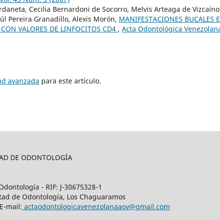
rdaneta, Cecilia Bernardoni de Socorro, Melvis Arteaga de Vizcaíno
úl Pereira Granadillo, Alexis Morón,
MANIFESTACIONES BUCALES 
N CON VALORES DE LINFOCITOS CD4
,
Acta Odontológica Venezolan
tud avanzada
para este artículo.
LTAD DE ODONTOLOGÍA
Odontología - RIF: J-30675328-1
cultad de Odontología, Los Chaguaramos
E-mail:
actaodontologicavenezolanaaov@gmail.com