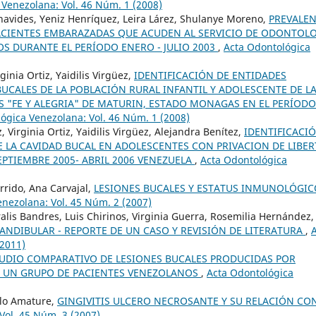
 Venezolana: Vol. 46 Núm. 1 (2008)
enavides, Yeniz Henríquez, Leira Lárez, Shulanye Moreno,
PREVALEN
PACIENTES EMBARAZADAS QUE ACUDEN AL SERVICIO DE ODONTOL
S DURANTE EL PERÍODO ENERO - JULIO 2003
,
Acta Odontológica
ginia Ortiz, Yaidilis Virgüez,
IDENTIFICACIÓN DE ENTIDADES
UCALES DE LA POBLACIÓN RURAL INFANTIL Y ADOLESCENTE DE L
S "FE Y ALEGRIA" DE MATURIN, ESTADO MONAGAS EN EL PERÍODO
ógica Venezolana: Vol. 46 Núm. 1 (2008)
 Virginia Ortiz, Yaidilis Virgüez, Alejandra Benítez,
IDENTIFICACI
E LA CAVIDAD BUCAL EN ADOLESCENTES CON PRIVACION DE LIBE
PTIEMBRE 2005- ABRIL 2006 VENEZUELA
,
Acta Odontológica
rrido, Ana Carvajal,
LESIONES BUCALES Y ESTATUS INMUNOLÓGIC
nezolana: Vol. 45 Núm. 2 (2007)
alis Bandres, Luis Chirinos, Virginia Guerra, Rosemilia Hernández,
NDIBULAR - REPORTE DE UN CASO Y REVISIÓN DE LITERATURA
,
(2011)
UDIO COMPARATIVO DE LESIONES BUCALES PRODUCIDAS POR
N UN GRUPO DE PACIENTES VENEZOLANOS
,
Acta Odontológica
llo Amature,
GINGIVITIS ULCERO NECROSANTE Y SU RELACIÓN CON
Vol. 45 Núm. 3 (2007)