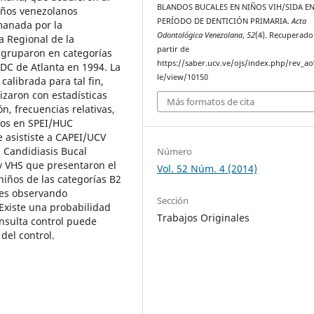
BLANDOS BUCALES EN NIÑOS VIH/SIDA E
iños venezolanos
PERÍODO DE DENTICIÓN PRIMARIA.
Acta
emanada por la
Odontológica Venezolana
,
52
(4). Recuperado
a Regional de la
partir de
agruparon en categorías
https://saber.ucv.ve/ojs/index.php/rev_ao
CDC de Atlanta en 1994. La
le/view/10150
alibrada para tal fin,
izaron con estadísticas
Más formatos de cita
n, frecuencias relativas,
ños en SPEI/HUC
 asististe a CAPEI/UCV
: Candidiasis Bucal
Número
 y VHS que presentaron el
Vol. 52 Núm. 4 (2014)
 niños de las categorías B2
nes observando
Sección
Existe una probabilidad
Trabajos Originales
onsulta control puede
del control.