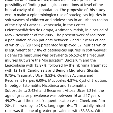
possibility of finding patologicas conditions at level of the
buccal cavity of this population. The proposito of this study
was to make a epidemiologico rise of patologicas injuries in
soft weaves of children and adolescents in an urbana region
of the city of Caracas - Venezuela, in the Center
Odontopediátrico de Carapa, Antimano Parish, in a period of
May - November of the 2005. The present work of realizoen
a population of 245 patients between 2 and 17 years of age,
of which 69 (28,16%) presented/displayed 82 injuries which
is equivalent to 1.18% of patologicas injuries in soft weaves;
I generate masculine was prevalente 56,52%; the frequent
injuries but were the Morsiscatum Buccarum and the
Leucoplasia with 15.87%, followed by the Fibroma Traumatic
with 12.19%, Candidiasis and Benign Migratory Glositis
9.75%, Traumatic Ulcer 8.53%, Queilitis Actinica and
Recurrent Herpes 6.09%, Mucoceles 4.87%, Cyst of Eruption,
Impetigo, Estomatitis Nicotínica and Estomatitis
Subprotésica 2.43% and Recurrent Aftosa Ulcer 1,21%; the
age of greater prevalence was between 16 and 17 years
49,27% and the most frequent location was Cheek and Rim
28% followed by lip 25%, language 16%. The racially mixed
race was the one of greater prevalence with 53,33%. With