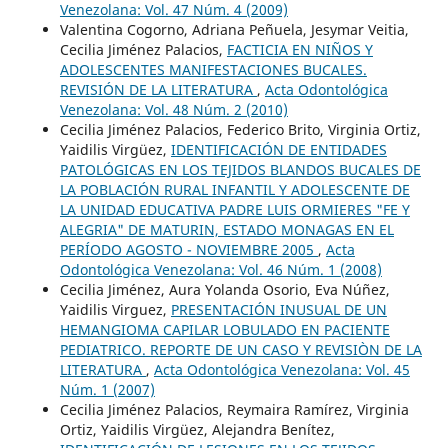
Venezolana: Vol. 47 Núm. 4 (2009)
Valentina Cogorno, Adriana Peñuela, Jesymar Veitia,
Cecilia Jiménez Palacios,
FACTICIA EN NIÑOS Y
ADOLESCENTES MANIFESTACIONES BUCALES.
REVISIÓN DE LA LITERATURA
,
Acta Odontológica
Venezolana: Vol. 48 Núm. 2 (2010)
Cecilia Jiménez Palacios, Federico Brito, Virginia Ortiz,
Yaidilis Virgüez,
IDENTIFICACIÓN DE ENTIDADES
PATOLÓGICAS EN LOS TEJIDOS BLANDOS BUCALES DE
LA POBLACIÓN RURAL INFANTIL Y ADOLESCENTE DE
LA UNIDAD EDUCATIVA PADRE LUIS ORMIERES "FE Y
ALEGRIA" DE MATURIN, ESTADO MONAGAS EN EL
PERÍODO AGOSTO - NOVIEMBRE 2005
,
Acta
Odontológica Venezolana: Vol. 46 Núm. 1 (2008)
Cecilia Jiménez, Aura Yolanda Osorio, Eva Núñez,
Yaidilis Virguez,
PRESENTACIÓN INUSUAL DE UN
HEMANGIOMA CAPILAR LOBULADO EN PACIENTE
PEDIATRICO. REPORTE DE UN CASO Y REVISIÒN DE LA
LITERATURA
,
Acta Odontológica Venezolana: Vol. 45
Núm. 1 (2007)
Cecilia Jiménez Palacios, Reymaira Ramírez, Virginia
Ortiz, Yaidilis Virgüez, Alejandra Benítez,