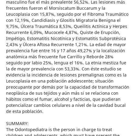
masculino fue el más prevalente 56,52%. Las lesiones más
frecuentes fueron el Morsiscatum Buccarum y la
Leucoplasia con 15,87%, seguido por el Fibroma Traumático
con 12,19%, Candidiasis y Glositis Migratoria Benigna el
9,75%, Úlcera Traumática 8,53%, Queilitis Actínica y Herpes
Recurrente 6,09%, Mucocele 4,87%, Quiste de Erupción,
Impétigo, Estomatitis Nicotínica y Estomatitis Subprotésica
2,43% y Úlcera Aftosa Recurrente 1,21%. La edad de mayor
prevalencia fue entre 16 y 17 años 49,27% y la localización
anatómica más frecuente fue Carrillo y Reborde 28%
seguido por labio 25%, lengua el 16%. La etnia mestiza fue
la de mayor prevalencia con 53,33%. Con éste estudio se
evidencia la incidencia de lesiones premalignas como es la
Leucoplasia en una población adolescente; situación
preocupante por demás por la capacidad de transformación
neoplásica de sus tejidos y aún más si se relaciona con
hábitos como el fumar, alcohol y facticias, que pudieran
potencializar cambios celulares a nivel de la cavidad bucal
de esta población.
SUMMARY:
The Odontopediatra is the person in charge to treat
children and adolescents, which must have present the