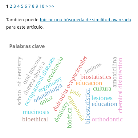
1
2
3
4
5
6
7
8
9
10
>
>>
También puede
Iniciar una búsqueda de similitud avanzada
para este artículo.
Palabras clave
dolencias ocupacionales
oral mucosa
ortodoncia
school of dentistry.
occupational diseases
amoxicilina
chemical disinfection
dureza shore a
lesions
biostatistics
ergonomy
educación
odontología
cultura
pain
bioestadística
dolor
ergonomía
lesiones
dentistry
education
bioética
mucinosis
bioethical
orthodontic