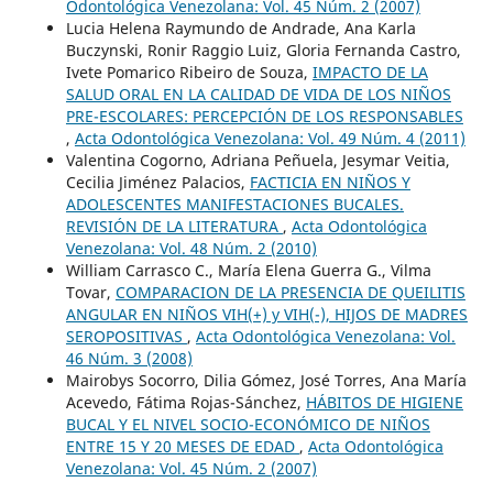
Odontológica Venezolana: Vol. 45 Núm. 2 (2007)
Lucia Helena Raymundo de Andrade, Ana Karla
Buczynski, Ronir Raggio Luiz, Gloria Fernanda Castro,
Ivete Pomarico Ribeiro de Souza,
IMPACTO DE LA
SALUD ORAL EN LA CALIDAD DE VIDA DE LOS NIÑOS
PRE-ESCOLARES: PERCEPCIÓN DE LOS RESPONSABLES
,
Acta Odontológica Venezolana: Vol. 49 Núm. 4 (2011)
Valentina Cogorno, Adriana Peñuela, Jesymar Veitia,
Cecilia Jiménez Palacios,
FACTICIA EN NIÑOS Y
ADOLESCENTES MANIFESTACIONES BUCALES.
REVISIÓN DE LA LITERATURA
,
Acta Odontológica
Venezolana: Vol. 48 Núm. 2 (2010)
William Carrasco C., María Elena Guerra G., Vilma
Tovar,
COMPARACION DE LA PRESENCIA DE QUEILITIS
ANGULAR EN NIÑOS VIH(+) y VIH(-), HIJOS DE MADRES
SEROPOSITIVAS
,
Acta Odontológica Venezolana: Vol.
46 Núm. 3 (2008)
Mairobys Socorro, Dilia Gómez, José Torres, Ana María
Acevedo, Fátima Rojas-Sánchez,
HÁBITOS DE HIGIENE
BUCAL Y EL NIVEL SOCIO-ECONÓMICO DE NIÑOS
ENTRE 15 Y 20 MESES DE EDAD
,
Acta Odontológica
Venezolana: Vol. 45 Núm. 2 (2007)