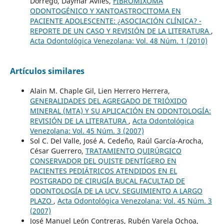
Dorrego, Daymar Avilés,
FIBROMIXOMA
ODONTOGÉNICO Y XANTOASTROCITOMA EN
PACIENTE ADOLESCENTE: ¿ASOCIACIÓN CLÍNICA? -
REPORTE DE UN CASO Y REVISIÓN DE LA LITERATURA
,
Acta Odontológica Venezolana: Vol. 48 Núm. 1 (2010)
Artículos similares
Alain M. Chaple Gil, Lien Herrero Herrera,
GENERALIDADES DEL AGREGADO DE TRIÓXIDO
MINERAL (MTA) Y SU APLICACIÓN EN ODONTOLOGÍA:
REVISIÓN DE LA LITERATURA
,
Acta Odontológica
Venezolana: Vol. 45 Núm. 3 (2007)
Sol C. Del Valle, José A. Cedeño, Raúl García-Arocha,
César Guerrero,
TRATAMIENTO QUIRÚRGICO
CONSERVADOR DEL QUISTE DENTÍGERO EN
PACIENTES PEDIÁTRICOS ATENDIDOS EN EL
POSTGRADO DE CIRUGÍA BUCAL FACULTAD DE
ODONTOLOGÍA DE LA UCV. SEGUIMIENTO A LARGO
PLAZO
,
Acta Odontológica Venezolana: Vol. 45 Núm. 3
(2007)
José Manuel León Contreras, Rubén Varela Ochoa,