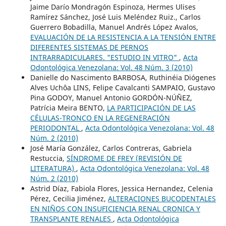
Jaime Darío Mondragón Espinoza, Hermes Ulises
Ramírez Sánchez, José Luis Meléndez Ruiz., Carlos
Guerrero Bobadilla, Manuel Andrés López Avalos,
EVALUACIÓN DE LA RESISTENCIA A LA TENSIÓN ENTRE
DIFERENTES SISTEMAS DE PERNOS
INTRARRADICULARES. "ESTUDIO IN VITRO"
,
Acta
Odontológica Venezolana: Vol. 48 Núm. 3 (2010)
Danielle do Nascimento BARBOSA, Ruthinéia Diógenes
Alves Uchôa LINS, Felipe Cavalcanti SAMPAIO, Gustavo
Pina GODOY, Manuel Antonio GORDÓN-NÚÑEZ,
Patrícia Meira BENTO,
LA PARTICIPACIÓN DE LAS
CÉLULAS-TRONCO EN LA REGENERACIÓN
PERIODONTAL
,
Acta Odontológica Venezolana: Vol. 48
Núm. 2 (2010)
José María González, Carlos Contreras, Gabriela
Restuccia,
SÍNDROME DE FREY (REVISIÓN DE
LITERATURA)
,
Acta Odontológica Venezolana: Vol. 48
Núm. 2 (2010)
Astrid Díaz, Fabiola Flores, Jessica Hernandez, Celenia
Pérez, Cecilia Jiménez,
ALTERACIONES BUCODENTALES
EN NIÑOS CON INSUFICIENCIA RENAL CRONICA Y
TRANSPLANTE RENALES
,
Acta Odontológica