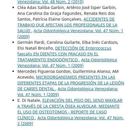
Venezolana: Vol. 48 Núm. 2 (2010)
Cléa Adas Saliba Garbin, Artênio José Isper Garbin,
Ana Carolina Da Graça Fagundes, Renata Reis dos
Santos, Patrícia Elaine Gonçalves,
ACCIDENTES DE
TRABAJO QUE AFECTAN LOS PROFESIONALES DE LA
SALUD
,
Acta Odontológica Venezolana: Vol. 47 Núm. 1
(2009)
Germán Pardi, Carolina Guilarte, Elba Inés Cardozo,
Elsi Natalí Briceño,
DETECCIÓN DE Enterococcus
faecalis EN DIENTES CON FRACASO EN EL
TRATAMIENTO ENDODÓNTICO
,
Acta Odontológica
Venezolana: Vol. 47 Núm. 1 (2009)
Mercedes Figueroa Gordon, Guillermina Alonso, AM
Acevedo,
MICROORGANISMOS PRESENTES EN LAS
DIFERENTES ETAPAS DE LA PROGRESIÓN DE LA LESIÓN
DE CARIES DENTAL
,
Acta Odontológica Venezolana:
Vol. 47 Núm. 1 (2009)
E. Di Natale,
ELEVACIÓN DEL PISO DEL SENO MAXILAR
A TRAVÉS DE LA CRESTA ÓSEA ALVEOLAR, MEDIANTE
EL USO DE OSTEOTOMOS - REPORTE DE CASO
CLÍNICO
,
Acta Odontológica Venezolana: Vol. 47 Núm.
2 (2009)