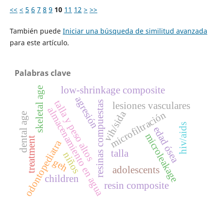
<<
<
5
6
7
8
9
10
11
12
>
>>
También puede
Iniciar una búsqueda de similitud avanzada
para este artículo.
Palabras clave
low-shrinkage composite
skeletal age
agresión
talla y peso altos
resinas compuestas
lesiones vasculares
almacenamiento en agua
vih/sida
microfiltración
dental age
hiv/aids
edad ósea
microleakage
treatment
odontopediatra
talla
niños
geh
adolescents
children
resin composite