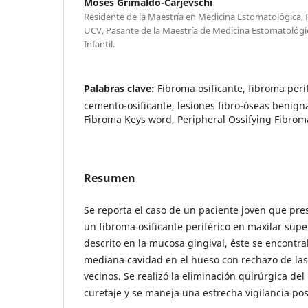
Moses Grimaldo-Carjevschi
Residente de la Maestría en Medicina Estomatológica,
UCV, Pasante de la Maestría de Medicina Estomatológic
Infantil.
Palabras clave:
Fibroma osificante, fibroma perif
cemento-osificante, lesiones fibro-óseas benigna
Fibroma Keys word, Peripheral Ossifying Fibrom
Resumen
Se reporta el caso de un paciente joven que pre
un fibroma osificante periférico en maxilar supe
descrito en la mucosa gingival, éste se encont
mediana cavidad en el hueso con rechazo de las 
vecinos. Se realizó la eliminación quirúrgica d
curetaje y se maneja una estrecha vigilancia pos