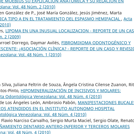
E MOEBIUS SU EXPLICACION ANATOMICA Y SU RELACION EN
lana: Vol. 48 Núm. 2 (2010)
en González de P., José María González, Jesús Jiménez, Marta
ICA TIPO A EN EL TRATAMIENTO DEL ESPASMO HEMIFACIAL
,
Acta
(2010)
és,
LIPOMA EN UNA INUSUAL LOCALIZACION - REPORTE DE UN CA
. 2 (2009)
arroel Dorrego, Daymar Avilés,
FIBROMIXOMA ODONTOGÉNICO Y
CENTE: ¿ASOCIACIÓN CLÍNICA? - REPORTE DE UN CASO Y REVIS
ezolana: Vol. 48 Núm. 1 (2010)
Silva, Juliana Feltrin de Souza, Ângela Cristina Cilense Zuanon, Ri
ntos-Pinto,
HIPOMINERALIZACIÓN DE INCISIVOS Y MOLARES:
ta Odontológica Venezolana: Vol. 48 Núm. 4 (2010)
a. de Los Ángeles León, Ambrosio Pabón,
MANIFESTACIONES BUCALE
COS ATENDIDOS EN EL INSTITUTO AUTONOMO HOSPITAL
tológica Venezolana: Vol. 48 Núm. 4 (2010)
lavio Narciso Carvalho, Sergio Murta Maciel, Sergio Olate, Renat
PIÑAMIENTO DENTARIO ANTERO-INFERIOR Y TERCEROS MOLARES
na: Vol. 48 Núm. 4 (2010)