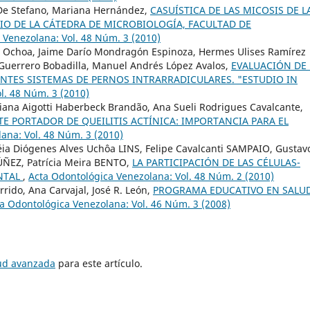
 De Stefano, Mariana Hernández,
CASUÍSTICA DE LAS MICOSIS DE L
RIO DE LA CÁTEDRA DE MICROBIOLOGÍA, FACULTAD DE
 Venezolana: Vol. 48 Núm. 3 (2010)
a Ochoa, Jaime Darío Mondragón Espinoza, Hermes Ulises Ramírez
 Guerrero Bobadilla, Manuel Andrés López Avalos,
EVALUACIÓN DE 
ENTES SISTEMAS DE PERNOS INTRARRADICULARES. "ESTUDIO IN
l. 48 Núm. 3 (2010)
driana Aigotti Haberbeck Brandão, Ana Sueli Rodrigues Cavalcante,
NTE PORTADOR DE QUEILITIS ACTÍNICA: IMPORTANCIA PARA EL
ana: Vol. 48 Núm. 3 (2010)
ia Diógenes Alves Uchôa LINS, Felipe Cavalcanti SAMPAIO, Gustav
EZ, Patrícia Meira BENTO,
LA PARTICIPACIÓN DE LAS CÉLULAS-
NTAL
,
Acta Odontológica Venezolana: Vol. 48 Núm. 2 (2010)
rrido, Ana Carvajal, José R. León,
PROGRAMA EDUCATIVO EN SALU
a Odontológica Venezolana: Vol. 46 Núm. 3 (2008)
tud avanzada
para este artículo.