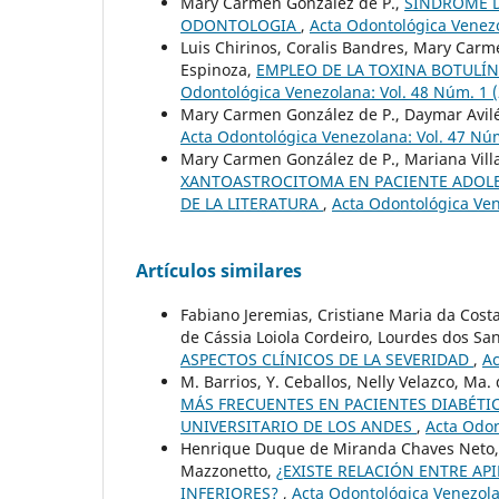
Mary Carmen González de P.,
SINDROME D
ODONTOLOGIA
,
Acta Odontológica Venezo
Luis Chirinos, Coralis Bandres, Mary Carm
Espinoza,
EMPLEO DE LA TOXINA BOTULÍN
Odontológica Venezolana: Vol. 48 Núm. 1 
Mary Carmen González de P., Daymar Avil
Acta Odontológica Venezolana: Vol. 47 Núm
Mary Carmen González de P., Mariana Vill
XANTOASTROCITOMA EN PACIENTE ADOLES
DE LA LITERATURA
,
Acta Odontológica Ven
Artículos similares
Fabiano Jeremias, Cristiane Maria da Costa 
de Cássia Loiola Cordeiro, Lourdes dos Sa
ASPECTOS CLÍNICOS DE LA SEVERIDAD
,
Ac
M. Barrios, Y. Ceballos, Nelly Velazco, M
MÁS FRECUENTES EN PACIENTES DIABÉTI
UNIVERSITARIO DE LOS ANDES
,
Acta Odon
Henrique Duque de Miranda Chaves Neto, F
Mazzonetto,
¿EXISTE RELACIÓN ENTRE A
INFERIORES?
,
Acta Odontológica Venezola