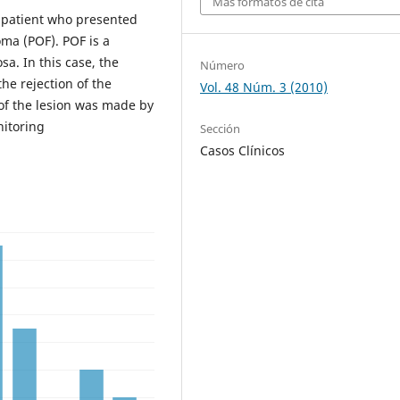
Más formatos de cita
 patient who presented
oma (POF). POF is a
sa. In this case, the
Número
he rejection of the
Vol. 48 Núm. 3 (2010)
 of the lesion was made by
nitoring
Sección
Casos Clínicos