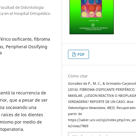
 Facultad de Odontología
a en el Hospital Ortopédico
érico osificante, fibroma
s, Peripheral Ossifying
a
PDF
Cómo citar
González de P., M. C., & Grimaldo-Carjevsch
(2014). FIBROMA OSIFICANTE PERIFÉRICO 
sentó la recurrencia de
MAXILAR. ¿LESION REACTIVA O NEOPLASI
rior, que a pesar de ser
VERDADERA? REPORTE DE UN CASO.
Acta
raba socavando una
Odontológica Venezolana
,
48
(3). Recuperado
raíces de los dientes
partir de
https://saber.ucv.ve/ojs/index.php/rev_ao
el mismo por medio de
le/view/7869
toperatoria.