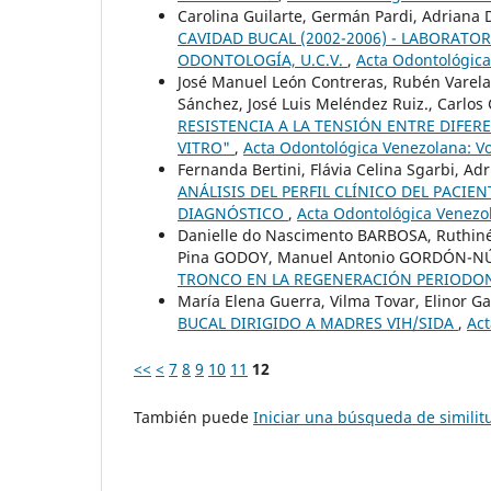
Carolina Guilarte, Germán Pardi, Adriana
CAVIDAD BUCAL (2002-2006) - LABORATO
ODONTOLOGÍA, U.C.V.
,
Acta Odontológica
José Manuel León Contreras, Rubén Varel
Sánchez, José Luis Meléndez Ruiz., Carlos
RESISTENCIA A LA TENSIÓN ENTRE DIFER
VITRO"
,
Acta Odontológica Venezolana: Vo
Fernanda Bertini, Flávia Celina Sgarbi, A
ANÁLISIS DEL PERFIL CLÍNICO DEL PACIE
DIAGNÓSTICO
,
Acta Odontológica Venezol
Danielle do Nascimento BARBOSA, Ruthiné
Pina GODOY, Manuel Antonio GORDÓN-NÚÑ
TRONCO EN LA REGENERACIÓN PERIODO
María Elena Guerra, Vilma Tovar, Elinor Ga
BUCAL DIRIGIDO A MADRES VIH/SIDA
,
Act
<<
<
7
8
9
10
11
12
También puede
Iniciar una búsqueda de simili