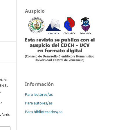
Auspicio
i, M.
Información
EN EL
A
Para lectores/as
Para autores/as
 a
Para bibliotecarios/as
v/artic