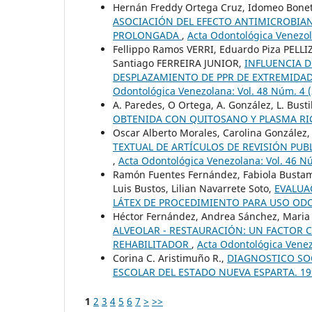
Hernán Freddy Ortega Cruz, Idomeo Bonet
ASOCIACIÓN DEL EFECTO ANTIMICROBIA
PROLONGADA
,
Acta Odontológica Venezol
Fellippo Ramos VERRI, Eduardo Piza PELL
Santiago FERREIRA JUNIOR,
INFLUENCIA D
DESPLAZAMIENTO DE PPR DE EXTREMIDA
Odontológica Venezolana: Vol. 48 Núm. 4 
A. Paredes, O Ortega, A. González, L. Busti
OBTENIDA CON QUITOSANO Y PLASMA RI
Oscar Alberto Morales, Carolina González,
TEXTUAL DE ARTÍCULOS DE REVISIÓN PU
,
Acta Odontológica Venezolana: Vol. 46 N
Ramón Fuentes Fernández, Fabiola Bustaman
Luis Bustos, Lilian Navarrete Soto,
EVALUA
LÁTEX DE PROCEDIMIENTO PARA USO O
Héctor Fernández, Andrea Sánchez, Maria P
ALVEOLAR - RESTAURACIÓN: UN FACTOR 
REHABILITADOR
,
Acta Odontológica Venez
Corina C. Aristimuño R.,
DIAGNOSTICO SO
ESCOLAR DEL ESTADO NUEVA ESPARTA. 1
1
2
3
4
5
6
7
>
>>