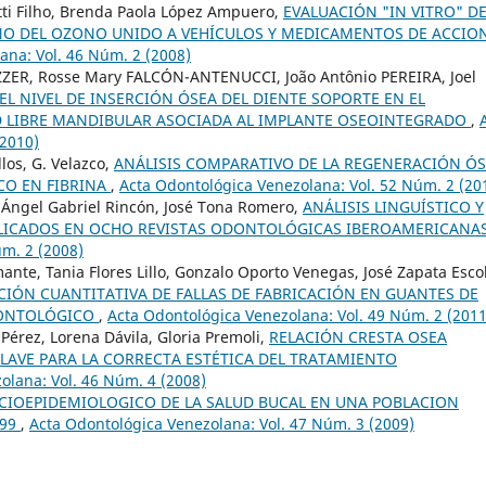
ti Filho, Brenda Paola López Ampuero,
EVALUACIÓN "IN VITRO" DE
NO DEL OZONO UNIDO A VEHÍCULOS Y MEDICAMENTOS DE ACCIO
ana: Vol. 46 Núm. 2 (2008)
IZZER, Rosse Mary FALCÓN-ANTENUCCI, João Antônio PEREIRA, Joel
EL NIVEL DE INSERCIÓN ÓSEA DEL DIENTE SOPORTE EN EL
D LIBRE MANDIBULAR ASOCIADA AL IMPLANTE OSEOINTEGRADO
,
(2010)
llos, G. Velazco,
ANÁLISIS COMPARATIVO DE LA REGENERACIÓN Ó
CO EN FIBRINA
,
Acta Odontológica Venezolana: Vol. 52 Núm. 2 (20
 Ángel Gabriel Rincón, José Tona Romero,
ANÁLISIS LINGUÍSTICO Y
BLICADOS EN OCHO REVISTAS ODONTOLÓGICAS IBEROAMERICANAS
úm. 2 (2008)
te, Tania Flores Lillo, Gonzalo Oporto Venegas, José Zapata Esco
CIÓN CUANTITATIVA DE FALLAS DE FABRICACIÓN EN GUANTES DE
DONTOLÓGICO
,
Acta Odontológica Venezolana: Vol. 49 Núm. 2 (2011
érez, Lorena Dávila, Gloria Premoli,
RELACIÓN CRESTA OSEA
CLAVE PARA LA CORRECTA ESTÉTICA DEL TRATAMIENTO
olana: Vol. 46 Núm. 4 (2008)
CIOEPIDEMIOLOGICO DE LA SALUD BUCAL EN UNA POBLACION
999
,
Acta Odontológica Venezolana: Vol. 47 Núm. 3 (2009)