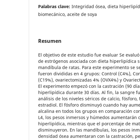
Palabras clave:
Integridad ósea, dieta hiperlipíd
biomecánico, aceite de soya
Resumen
El objetivo de este estudio fue evaluar Se evaluó 
de estrógenos asociada con dieta hiperlipídica s
mandíbula de ratas. Para este experimento se s
fueron divididas en 4 grupos: Control (C4%), Co
(C19%), ovariectomizadas 4% (OVX4%) y Ovarie
El experimento empezó con la castración (90 día
hiperlipídica durante 30 días. Al fin, la sangre f
análisis de los niveles séricos de calcio, fósforo, 
estradiol. El fósforo disminuyó cuando hay aume
alcalina en todos los grupos en comparación con
L4, los pesos inmersos y húmedos aumentarán con
hiperlipídica, mientras que el porcentaje de ma
disminuyeron. En las mandíbulas, los pesos inm
densidad ósea aumentaran con la castración, p