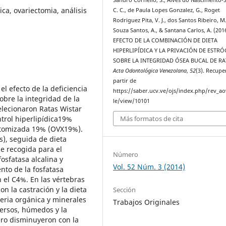
ica, ovariectomia, análisis
C. C., de Paula Lopes Gonzalez, G., Roget
Rodriguez Pita, V. J., dos Santos Ribeiro, M.
Souza Santos, A., & Santana Carlos, A. (2016
EFECTO DE LA COMBINACIÓN DE DIETA
HIPERLIPÍDICA Y LA PRIVACIÓN DE ESTR
SOBRE LA INTEGRIDAD ÓSEA BUCAL DE RA
Acta Odontológica Venezolana
,
52
(3). Recupe
partir de
el efecto de la deficiencia
https://saber.ucv.ve/ojs/index.php/rev_ao
obre la integridad de la
le/view/10101
elecionaron Ratas Wistar
ntrol hiperlipídica19%
Más formatos de cita
ctomizada 19% (OVX19%).
s), seguida de dieta
ue recogida para el
Número
fosfatasa alcalina y
Vol. 52 Núm. 3 (2014)
nto de la fosfatasa
 el C4%. En las vértebras
 la castración y la dieta
Sección
teria orgánica y minerales
Trabajos Originales
ersos, húmedos y la
ero disminuyeron con la