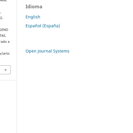
Idioma
,
English
).
Español (España)
ÓGENO
TAS.
rado a
Open Journal Systems
v/artic