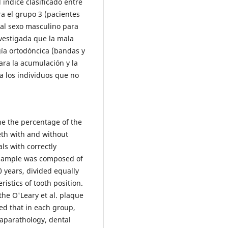
 índice clasificado entre
a el grupo 3 (pacientes
 al sexo masculino para
vestigada que la mala
gía ortodóncica (bandas y
ara la acumulación y la
a los individuos que no
ne the percentage of the
eth with and without
ls with correctly
 sample was composed of
0 years, divided equally
istics of tooth position.
the O'Leary et al. plaque
wed that in each group,
 aparathology, dental