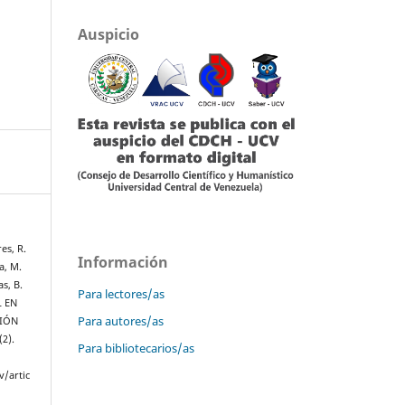
Auspicio
es, R.
Información
a, M.
s, B.
Para lectores/as
L EN
Para autores/as
CIÓN
(2).
Para bibliotecarios/as
v/artic