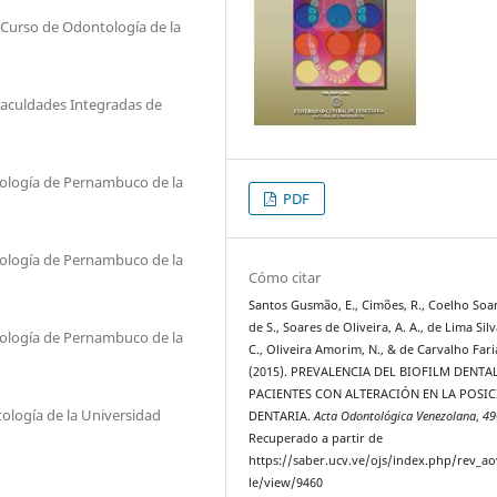
 Curso de Odontología de la
Faculdades Integradas de
ntología de Pernambuco de la
PDF
ntología de Pernambuco de la
Cómo citar
Santos Gusmão, E., Cimões, R., Coelho Soar
de S., Soares de Oliveira, A. A., de Lima Silv
ntología de Pernambuco de la
C., Oliveira Amorim, N., & de Carvalho Faria
(2015). PREVALENCIA DEL BIOFILM DENTA
PACIENTES CON ALTERACIÓN EN LA POSI
ología de la Universidad
DENTARIA.
Acta Odontológica Venezolana
,
49
Recuperado a partir de
https://saber.ucv.ve/ojs/index.php/rev_ao
le/view/9460