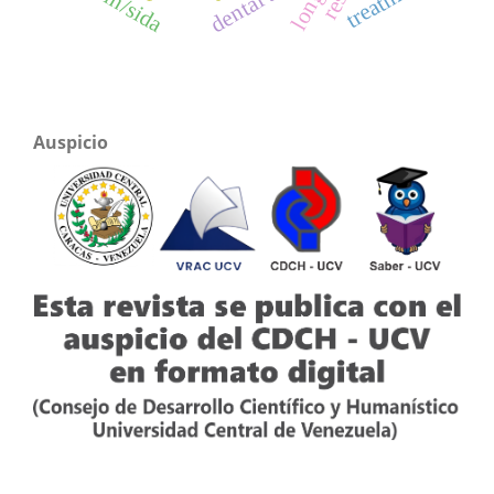
treatment
dental age
vih/sida
Auspicio