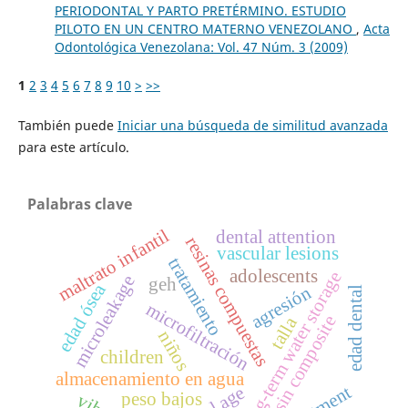
PERIODONTAL Y PARTO PRETÉRMINO. ESTUDIO
PILOTO EN UN CENTRO MATERNO VENEZOLANO
,
Acta
Odontológica Venezolana: Vol. 47 Núm. 3 (2009)
1
2
3
4
5
6
7
8
9
10
>
>>
También puede
Iniciar una búsqueda de similitud avanzada
para este artículo.
Palabras clave
maltrato infantil
dental attention
resinas compuestas
vascular lesions
tratamiento
adolescents
long-term water storage
microleakage
geh
edad ósea
agresión
edad dental
microfiltración
resin composite
talla
niños
children
almacenamiento en agua
peso bajos