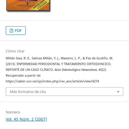
PDF
Cómo citar
Millán Isea, R. E., Salinas Millán, Y. J., Maestre, L. P., & Paz de Gudiño, M.
(2013). ENFERMEDAD PERIODONTAL Y TRATAMIENTO ORTODONCICO.
REPORTE DE UN CASO CLÍNICO.
Acta Odontológica Venezolana
,
45
(2).
Recuperado a partir de
https://saber.ucv.ve/ojs/index.php/rev_aov/article/view/4274
Más formatos de cita
Número
Vol. 45 Núm. 2 (2007)