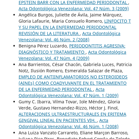
EPSTEIN BARR CON LA ENFERMEDAD PERIODONTAL
,
Acta Odontológica Venezolana: Vol. 47 Núm. 3 (2009)
Angélica Burgos, Juliette de Ávila, Jaime Márquez,
Gloria Lafaurie, Maria Consuelo Romero,
LINFOCITO T
Y SU PAPEL EN LA ENFERMEDAD PERIODONTAL
REVISIÓN DE LA LITERATURA
,
Acta Odontológica
Venezolana: Vol. 46 Núm. 2 (2008)
Benigna Pérez Luzardo,
PERIODONTITIS AGRESIVA:
DIAGNÓSTICO Y TRATAMIENTO
,
Acta Odontológica
Venezolana: Vol. 47 Núm. 4 (2009)
Ana Barrientos, César Chacón, Gabriela Luces, Patricia
Notz, Ilusión Romero, Esmeralda Salazar de Plaza,
EMPLEO DE ANTIINFLAMATORIOS NO ESTEROIDEOS
(AINEs) COMO COADYUVANTE EN EL TRATAMIENTO
DE LA ENFERMEDAD PERIODONTAL
,
Acta
Odontológica Venezolana: Vol. 47 Núm. 1 (2009)
Gumy C. Ibarra, Vilma Tovar, Iole Méndez, Gloria
Verde, Gustavo Hernandez-Rizzo, Héctor J. Finol,
ALTERACIONES ULTRAESTRUCTURALES EN ERITEMA
GINGIVAL LINEAL EN PACIENTES VIH.
,
Acta
Odontológica Venezolana: Vol. 46 Núm. 1 (2008)
Ana Luiza Vanzato Carrareto, Eliane Marçon Barroso,
Juliana Rico Pires, Benedicto Egbert Corrêa de Toledo,