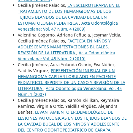
Cecilia Jiménez Palacios,
LA ESCLEROTERAPIA EN EL
TRATAMIENTO DE LOS HEMANGIOMAS DE LOS
TEJIDOS BLANDOS DE LA CAVIDAD BUCAL EN
ESTOMATOLOGÍA PEDIATRICA
,
Acta Odontológica
Venezolana: Vol. 47 Núm. 4 (2009)
Valentina Cogorno, Adriana Peñuela, Jesymar Veitia,
Cecilia Jiménez Palacios,
FACTICIA EN NIÑOS Y
ADOLESCENTES MANIFESTACIONES BUCALES.
REVISIÓN DE LA LITERATURA
,
Acta Odontológica
Venezolana: Vol. 48 Núm. 2 (2010)
Cecilia Jiménez, Aura Yolanda Osorio, Eva Núñez,
Yaidilis Virguez,
PRESENTACIÓN INUSUAL DE UN
HEMANGIOMA CAPILAR LOBULADO EN PACIENTE
PEDIATRICO. REPORTE DE UN CASO Y REVISIÒN DE LA
LITERATURA
,
Acta Odontológica Venezolana: Vol. 45
Núm. 1 (2007)
Cecilia Jiménez Palacios, Ramón Kkilikan, Reymaira
Ramírez, Virginia Ortiz, Yaidilis Virgüez, Alejandra
Benítez,
LEVANTAMIENTO EPIDEMIOLÓGICO DE
LESIONES PATOLÓGICAS EN LOS TEJIDOS BLANDOS DE
LA CAVIDAD BUCAL DE LOS NIÑOS Y ADOLESCENTE
DEL CENTRO ODONTOPEDIÁTRICO DE CARAPA,