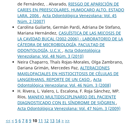
de Fernández, . Alvarado,
RIESGO DE APARICIÓN DE
CARIES EN PREESCOLARES. HUMOCARO ALTO. ESTADO
LARA. 2006
,
Acta Odontológica Venezolana: Vol. 45
Núm. 2 (2007)
Carolina Guilarte, Germán Pardi, Adriana De Stefano,
Mariana Hernández,
CASUÍSTICA DE LAS MICOSIS DE
LA CAVIDAD BUCAL (2002-2006) - LABORATORIO DE LA
CÁTEDRA DE MICROBIOLOGÍA, FACULTAD DE
ODONTOLOGÍA, U.C.V.
,
Acta Odontológica
Venezolana: Vol. 48 Núm. 3 (2010)
Neira Chaparro, Thaís Rojas-Morales, Olga Zambrano,
Dariana Grimán, Mercedes Paz,
ALTERACIONES
MAXILOFACIALES EN HISTIOCITOSIS DE CÉLULAS DE
LANGERHANS. REPORTE DE UN CASO
,
Acta
Odontológica Venezolana: Vol. 46 Núm. 3 (2008)
H. Rivera, L. Valero, L. Escalona, F. Roja Sánchez, MP.
Ríos,
MANEJO MULTIDISCIPLINARIO DEL PACIENTE
DIAGNOSTICADO CON EL SÍNDROME DE SJÖGREN
,
Acta Odontológica Venezolana: Vol. 47 Núm. 3 (2009)
<<
<
5
6
7
8
9
10
11
12
13
14
>
>>