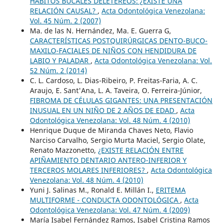
HÁBITOS BUCALES DELETÉREOS: ¿EXISTE UNA
RELACIÓN CAUSAL?
,
Acta Odontológica Venezolana:
Vol. 45 Núm. 2 (2007)
Ma. de las N. Hernández, Ma. E. Guerra G,
CARACTERÍSTICAS POSTQUIRÚRGICAS DENTO-BUCO-
MAXILO-FACIALES DE NIÑOS CON HENDIDURA DE
LABIO Y PALADAR
,
Acta Odontológica Venezolana: Vol.
52 Núm. 2 (2014)
C. L. Cardoso, L. Dias-Ribeiro, P. Freitas-Faria, A. C.
Araujo, E. Sant'Ana, L. A. Taveira, O. Ferreira-Júnior,
FIBROMA DE CÉLULAS GIGANTES: UNA PRESENTACIÓN
INUSUAL EN UN NIÑO DE 2 AÑOS DE EDAD
,
Acta
Odontológica Venezolana: Vol. 48 Núm. 4 (2010)
Henrique Duque de Miranda Chaves Neto, Flavio
Narciso Carvalho, Sergio Murta Maciel, Sergio Olate,
Renato Mazzonetto,
¿EXISTE RELACIÓN ENTRE
APIÑAMIENTO DENTARIO ANTERO-INFERIOR Y
TERCEROS MOLARES INFERIORES?
,
Acta Odontológica
Venezolana: Vol. 48 Núm. 4 (2010)
Yuni J. Salinas M., Ronald E. Millán I.,
ERITEMA
MULTIFORME - CONDUCTA ODONTOLÓGICA
,
Acta
Odontológica Venezolana: Vol. 47 Núm. 4 (2009)
María Isabel Fernández Ramos, Isabel Cristina Ramos