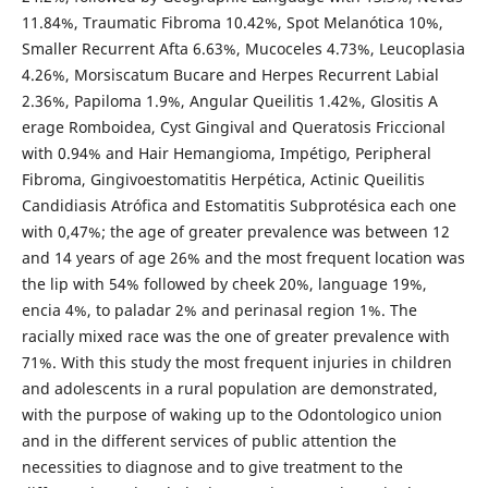
11.84%, Traumatic Fibroma 10.42%, Spot Melanótica 10%,
Smaller Recurrent Afta 6.63%, Mucoceles 4.73%, Leucoplasia
4.26%, Morsiscatum Bucare and Herpes Recurrent Labial
2.36%, Papiloma 1.9%, Angular Queilitis 1.42%, Glositis A
erage Romboidea, Cyst Gingival and Queratosis Friccional
with 0.94% and Hair Hemangioma, Impétigo, Peripheral
Fibroma, Gingivoestomatitis Herpética, Actinic Queilitis
Candidiasis Atrófica and Estomatitis Subprotésica each one
with 0,47%; the age of greater prevalence was between 12
and 14 years of age 26% and the most frequent location was
the lip with 54% followed by cheek 20%, language 19%,
encia 4%, to paladar 2% and perinasal region 1%. The
racially mixed race was the one of greater prevalence with
71%. With this study the most frequent injuries in children
and adolescents in a rural population are demonstrated,
with the purpose of waking up to the Odontologico union
and in the different services of public attention the
necessities to diagnose and to give treatment to the