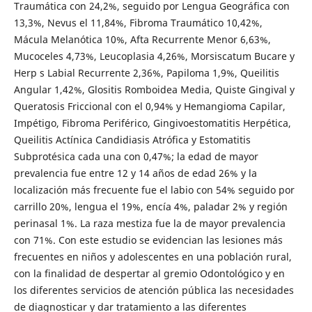
Traumática con 24,2%, seguido por Lengua Geográfica con
13,3%, Nevus el 11,84%, Fibroma Traumático 10,42%,
Mácula Melanótica 10%, Afta Recurrente Menor 6,63%,
Mucoceles 4,73%, Leucoplasia 4,26%, Morsiscatum Bucare y
Herp s Labial Recurrente 2,36%, Papiloma 1,9%, Queilitis
Angular 1,42%, Glositis Romboidea Media, Quiste Gingival y
Queratosis Friccional con el 0,94% y Hemangioma Capilar,
Impétigo, Fibroma Periférico, Gingivoestomatitis Herpética,
Queilitis Actínica Candidiasis Atrófica y Estomatitis
Subprotésica cada una con 0,47%; la edad de mayor
prevalencia fue entre 12 y 14 años de edad 26% y la
localización más frecuente fue el labio con 54% seguido por
carrillo 20%, lengua el 19%, encía 4%, paladar 2% y región
perinasal 1%. La raza mestiza fue la de mayor prevalencia
con 71%. Con este estudio se evidencian las lesiones más
frecuentes en niños y adolescentes en una población rural,
con la finalidad de despertar al gremio Odontológico y en
los diferentes servicios de atención pública las necesidades
de diagnosticar y dar tratamiento a las diferentes