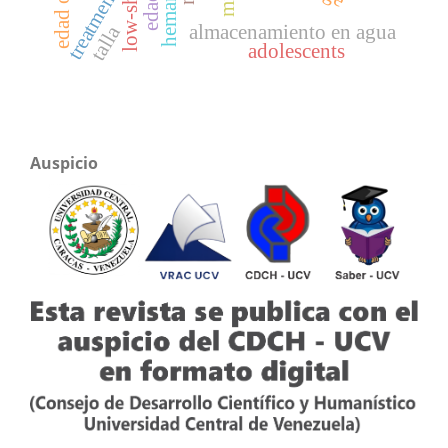
edad ósea
treatment
almacenamiento en agua
talla
adolescents
Auspicio