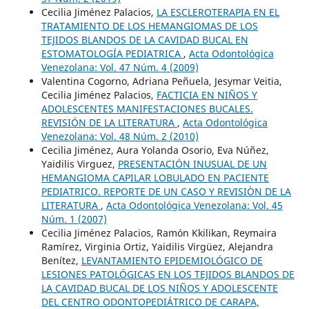
Cecilia Jiménez Palacios,
LA ESCLEROTERAPIA EN EL
TRATAMIENTO DE LOS HEMANGIOMAS DE LOS
TEJIDOS BLANDOS DE LA CAVIDAD BUCAL EN
ESTOMATOLOGÍA PEDIATRICA
,
Acta Odontológica
Venezolana: Vol. 47 Núm. 4 (2009)
Valentina Cogorno, Adriana Peñuela, Jesymar Veitia,
Cecilia Jiménez Palacios,
FACTICIA EN NIÑOS Y
ADOLESCENTES MANIFESTACIONES BUCALES.
REVISIÓN DE LA LITERATURA
,
Acta Odontológica
Venezolana: Vol. 48 Núm. 2 (2010)
Cecilia Jiménez, Aura Yolanda Osorio, Eva Núñez,
Yaidilis Virguez,
PRESENTACIÓN INUSUAL DE UN
HEMANGIOMA CAPILAR LOBULADO EN PACIENTE
PEDIATRICO. REPORTE DE UN CASO Y REVISIÒN DE LA
LITERATURA
,
Acta Odontológica Venezolana: Vol. 45
Núm. 1 (2007)
Cecilia Jiménez Palacios, Ramón Kkilikan, Reymaira
Ramírez, Virginia Ortiz, Yaidilis Virgüez, Alejandra
Benítez,
LEVANTAMIENTO EPIDEMIOLÓGICO DE
LESIONES PATOLÓGICAS EN LOS TEJIDOS BLANDOS DE
LA CAVIDAD BUCAL DE LOS NIÑOS Y ADOLESCENTE
DEL CENTRO ODONTOPEDIÁTRICO DE CARAPA,