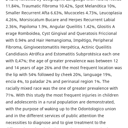
11.84%, Traumatic Fibroma 10.42%, Spot Melanótica 10%,
Smaller Recurrent Afta 6.63%, Mucoceles 4.73%, Leucoplasia
4.26%, Morsiscatum Bucare and Herpes Recurrent Labial
2.36%, Papiloma 1.9%, Angular Queilitis 1.42%, Glositis A
erage Romboidea, Cyst Gingival and Queratosis Friccional
with 0.94% and Hair Hemangioma, Impétigo, Peripheral
Fibroma, Gingivoestomatitis Herpética, Actinic Queilitis
Candidiasis Atrófica and Estomatitis Subprotésica each one
with 0,47%; the age of greater prevalence was between 12
and 14 years of age 26% and the most frequent location was
the lip with 54% followed by cheek 20%, language 19%,
encia 4%, to paladar 2% and perinasal region 1%. The
racially mixed race was the one of greater prevalence with
71%. With this study the most frequent injuries in children
and adolescents in a rural population are demonstrated,
with the purpose of waking up to the Odontologico union
and in the different services of public attention the
necessities to diagnose and to give treatment to the