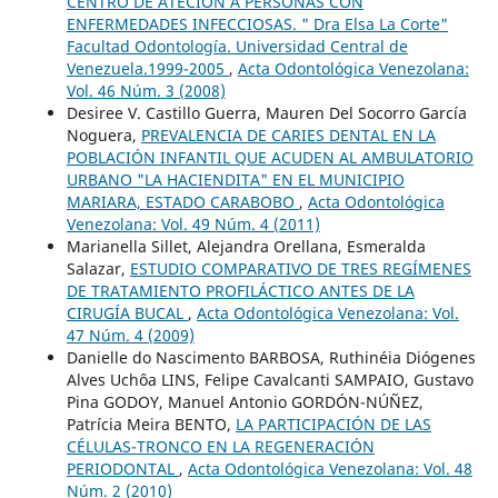
CENTRO DE ATECIÓN A PERSONAS CON
ENFERMEDADES INFECCIOSAS. " Dra Elsa La Corte"
Facultad Odontología. Universidad Central de
Venezuela.1999-2005
,
Acta Odontológica Venezolana:
Vol. 46 Núm. 3 (2008)
Desiree V. Castillo Guerra, Mauren Del Socorro García
Noguera,
PREVALENCIA DE CARIES DENTAL EN LA
POBLACIÓN INFANTIL QUE ACUDEN AL AMBULATORIO
URBANO "LA HACIENDITA" EN EL MUNICIPIO
MARIARA, ESTADO CARABOBO
,
Acta Odontológica
Venezolana: Vol. 49 Núm. 4 (2011)
Marianella Sillet, Alejandra Orellana, Esmeralda
Salazar,
ESTUDIO COMPARATIVO DE TRES REGÍMENES
DE TRATAMIENTO PROFILÁCTICO ANTES DE LA
CIRUGÍA BUCAL
,
Acta Odontológica Venezolana: Vol.
47 Núm. 4 (2009)
Danielle do Nascimento BARBOSA, Ruthinéia Diógenes
Alves Uchôa LINS, Felipe Cavalcanti SAMPAIO, Gustavo
Pina GODOY, Manuel Antonio GORDÓN-NÚÑEZ,
Patrícia Meira BENTO,
LA PARTICIPACIÓN DE LAS
CÉLULAS-TRONCO EN LA REGENERACIÓN
PERIODONTAL
,
Acta Odontológica Venezolana: Vol. 48
Núm. 2 (2010)