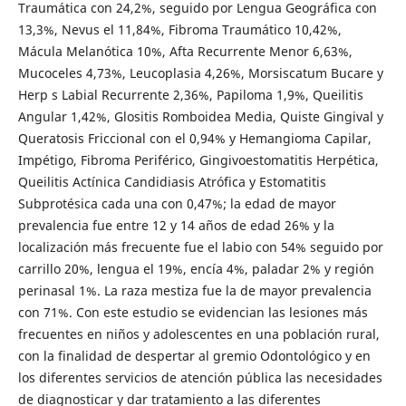
Traumática con 24,2%, seguido por Lengua Geográfica con
13,3%, Nevus el 11,84%, Fibroma Traumático 10,42%,
Mácula Melanótica 10%, Afta Recurrente Menor 6,63%,
Mucoceles 4,73%, Leucoplasia 4,26%, Morsiscatum Bucare y
Herp s Labial Recurrente 2,36%, Papiloma 1,9%, Queilitis
Angular 1,42%, Glositis Romboidea Media, Quiste Gingival y
Queratosis Friccional con el 0,94% y Hemangioma Capilar,
Impétigo, Fibroma Periférico, Gingivoestomatitis Herpética,
Queilitis Actínica Candidiasis Atrófica y Estomatitis
Subprotésica cada una con 0,47%; la edad de mayor
prevalencia fue entre 12 y 14 años de edad 26% y la
localización más frecuente fue el labio con 54% seguido por
carrillo 20%, lengua el 19%, encía 4%, paladar 2% y región
perinasal 1%. La raza mestiza fue la de mayor prevalencia
con 71%. Con este estudio se evidencian las lesiones más
frecuentes en niños y adolescentes en una población rural,
con la finalidad de despertar al gremio Odontológico y en
los diferentes servicios de atención pública las necesidades
de diagnosticar y dar tratamiento a las diferentes