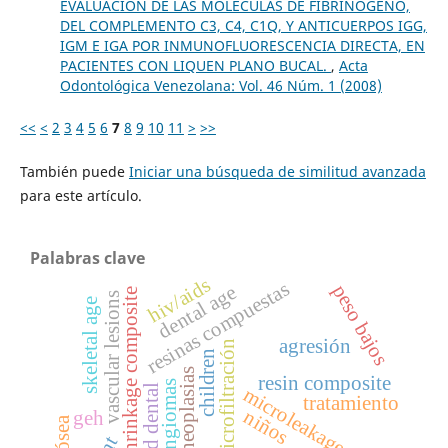
EVALUACIÓN DE LAS MOLÉCULAS DE FIBRINÓGENO,
DEL COMPLEMENTO C3, C4, C1Q, Y ANTICUERPOS IGG,
IGM E IGA POR INMUNOFLUORESCENCIA DIRECTA, EN
PACIENTES CON LIQUEN PLANO BUCAL.
,
Acta
Odontológica Venezolana: Vol. 46 Núm. 1 (2008)
<<
<
2
3
4
5
6
7
8
9
10
11
>
>>
También puede
Iniciar una búsqueda de similitud avanzada
para este artículo.
Palabras clave
hiv/aids
resinas compuestas
peso bajos
dental age
low-shrinkage composite
vascular lesions
skeletal age
agresión
microfiltración
children
neoplasias
resin composite
hemangiomas
edad dental
microleakage
tratamiento
niños
geh