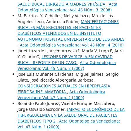
SALUD BUCAL DIRIGIDO A MADRES VIH/SIDA
,
Acta
Odontológica Venezolana: Vol. 46 Núm. 3 (2008)
M. Barrios, Y. Ceballos, Nelly Velazco, Ma. de Los
Ángeles León, Ambrosio Pabón,
MANIFESTACIONES
BUCALES MÁS FRECUENTES EN PACIENTES
DIABÉTICOS ATENDIDOS EN EL INSTITUTO
AUTONOMO HOSPITAL UNIVERSITARIO DE LOS ANDES
,
Acta Odontológica Venezolana: Vol. 48 Núm. 4 (2010)
Janet Lazarde L, Alven Arreaza I, María V. Lugo F, Aura
Y. Osorio G,
LESIONES DE VARICELA EN CAVIDAD
BUCAL: REPORTE DE UN CASO
,
Acta Odontológica
Venezolana: Vol. 45 Núm. 2 (2007)
Jose Luis Muñante Cárdenas, Miguel Jaimes, Sergio
Olate, José Ricardo Albergaria Barbosa,
CONSIDERACIONES ACTUALES EN HIPERPLASIA
FIBROSA INFLAMATORIA
,
Acta Odontológica
Venezolana: Vol. 47 Núm. 2 (2009)
Rolando Pablo Juárez, Vicente Enrique Mazzáfero,
Jorge Osvaldo Gorodner,
IMPACTO ECONÓMICO DE LA
HIPERGLUCEMIA EN LA SALUD ORAL DE PACIENTES
DIABÉTICOS TIPO 2
,
Acta Odontológica Venezolana:
Vol. 47 Núm. 1 (2009)