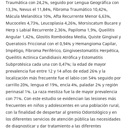
Traumática con 24,2%, seguido por Lengua Geográfica con
13,3%, Nevus el 11,84%, Fibroma Traumático 10,42%,
Mácula Melanótica 10%, Afta Recurrente Menor 6,63%,
Mucoceles 4,73%, Leucoplasia 4,26%, Morsiscatum Bucare y
Herp s Labial Recurrente 2,36%, Papiloma 1,9%, Queilitis
Angular 1,42%, Glositis Romboidea Media, Quiste Gingival y
Queratosis Friccional con el 0,94% y Hemangioma Capilar,
Impétigo, Fibroma Periférico, Gingivoestomatitis Herpética,
Queilitis Actínica Candidiasis Atrófica y Estomatitis
Subprotésica cada una con 0,47%; la edad de mayor
prevalencia fue entre 12 y 14 años de edad 26% y la
localización más frecuente fue el labio con 54% seguido por
carrillo 20%, lengua el 19%, encía 4%, paladar 2% y región
perinasal 1%. La raza mestiza fue la de mayor prevalencia
con 71%. Con este estudio se evidencian las lesiones más
frecuentes en niños y adolescentes en una población rural,
con la finalidad de despertar al gremio Odontológico y en
los diferentes servicios de atención pública las necesidades
de diagnosticar y dar tratamiento a las diferentes