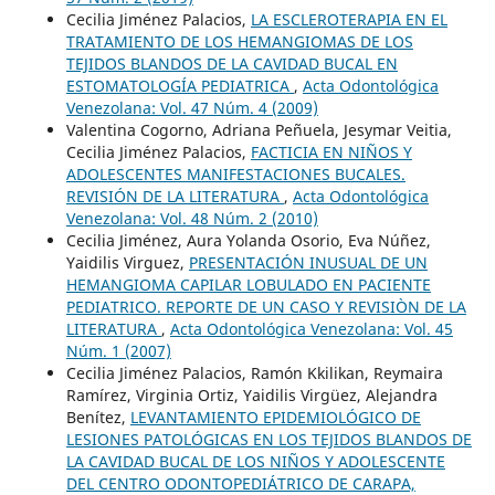
Cecilia Jiménez Palacios,
LA ESCLEROTERAPIA EN EL
TRATAMIENTO DE LOS HEMANGIOMAS DE LOS
TEJIDOS BLANDOS DE LA CAVIDAD BUCAL EN
ESTOMATOLOGÍA PEDIATRICA
,
Acta Odontológica
Venezolana: Vol. 47 Núm. 4 (2009)
Valentina Cogorno, Adriana Peñuela, Jesymar Veitia,
Cecilia Jiménez Palacios,
FACTICIA EN NIÑOS Y
ADOLESCENTES MANIFESTACIONES BUCALES.
REVISIÓN DE LA LITERATURA
,
Acta Odontológica
Venezolana: Vol. 48 Núm. 2 (2010)
Cecilia Jiménez, Aura Yolanda Osorio, Eva Núñez,
Yaidilis Virguez,
PRESENTACIÓN INUSUAL DE UN
HEMANGIOMA CAPILAR LOBULADO EN PACIENTE
PEDIATRICO. REPORTE DE UN CASO Y REVISIÒN DE LA
LITERATURA
,
Acta Odontológica Venezolana: Vol. 45
Núm. 1 (2007)
Cecilia Jiménez Palacios, Ramón Kkilikan, Reymaira
Ramírez, Virginia Ortiz, Yaidilis Virgüez, Alejandra
Benítez,
LEVANTAMIENTO EPIDEMIOLÓGICO DE
LESIONES PATOLÓGICAS EN LOS TEJIDOS BLANDOS DE
LA CAVIDAD BUCAL DE LOS NIÑOS Y ADOLESCENTE
DEL CENTRO ODONTOPEDIÁTRICO DE CARAPA,