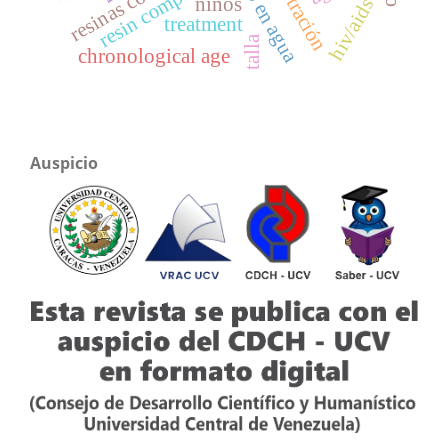
resin composite
niños
hiv/aids
treatment
talla
chronological age
Auspicio