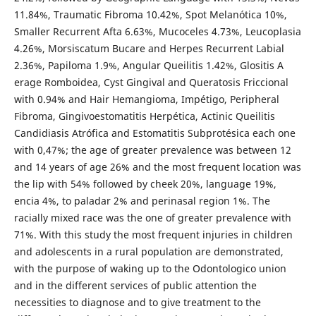
11.84%, Traumatic Fibroma 10.42%, Spot Melanótica 10%,
Smaller Recurrent Afta 6.63%, Mucoceles 4.73%, Leucoplasia
4.26%, Morsiscatum Bucare and Herpes Recurrent Labial
2.36%, Papiloma 1.9%, Angular Queilitis 1.42%, Glositis A
erage Romboidea, Cyst Gingival and Queratosis Friccional
with 0.94% and Hair Hemangioma, Impétigo, Peripheral
Fibroma, Gingivoestomatitis Herpética, Actinic Queilitis
Candidiasis Atrófica and Estomatitis Subprotésica each one
with 0,47%; the age of greater prevalence was between 12
and 14 years of age 26% and the most frequent location was
the lip with 54% followed by cheek 20%, language 19%,
encia 4%, to paladar 2% and perinasal region 1%. The
racially mixed race was the one of greater prevalence with
71%. With this study the most frequent injuries in children
and adolescents in a rural population are demonstrated,
with the purpose of waking up to the Odontologico union
and in the different services of public attention the
necessities to diagnose and to give treatment to the