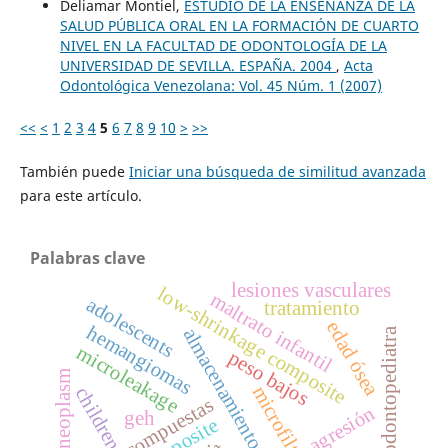
Deliamar Montiel,
ESTUDIO DE LA ENSEÑANZA DE LA
SALUD PÚBLICA ORAL EN LA FORMACIÓN DE CUARTO
NIVEL EN LA FACULTAD DE ODONTOLOGÍA DE LA
UNIVERSIDAD DE SEVILLA. ESPAÑA. 2004
,
Acta
Odontológica Venezolana: Vol. 45 Núm. 1 (2007)
<<
<
1
2
3
4
5
6
7
8
9
10
>
>>
También puede
Iniciar una búsqueda de similitud avanzada
para este artículo.
Palabras clave
lesiones vasculares
low-shrinkage composite
maltrato infantil
adolescents
tratamiento
edad ósea
hemangiomas
almacenamiento en agua
odontopediatra
microleakage
peso bajos
neoplasm
microfiltración
children
resinas compuestas
agresión
geh