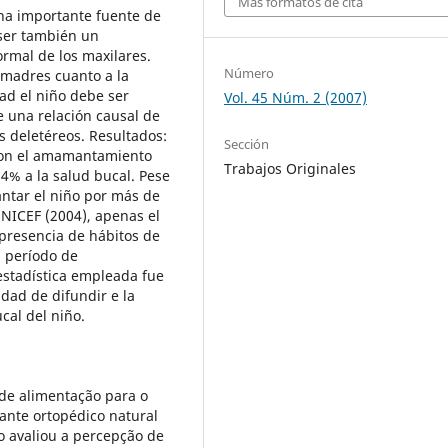
Más formatos de cita
na importante fuente de
 ser también un
ormal de los maxilares.
Número
s madres cuanto a la
d el niño debe ser
Vol. 45 Núm. 2 (2007)
e una relación causal de
s deletéreos. Resultados:
Sección
ron el amamantamiento
Trabajos Originales
64% a la salud bucal. Pese
tar el niño por más de
NICEF (2004), apenas el
 presencia de hábitos de
l período de
stadística empleada fue
dad de difundir e la
al del niño.
de alimentação para o
nte ortopédico natural
o avaliou a percepção de