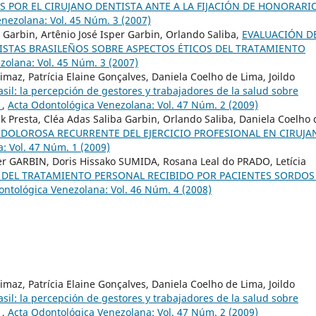
OS POR EL CIRUJANO DENTISTA ANTE A LA FIJACIÓN DE HONORARI
nezolana: Vol. 45 Núm. 3 (2007)
a Garbin, Artênio José Isper Garbin, Orlando Saliba,
EVALUACIÓN D
STAS BRASILEÑOS SOBRE ASPECTOS ÉTICOS DEL TRATAMIENTO
zolana: Vol. 45 Núm. 3 (2007)
maz, Patrícia Elaine Gonçalves, Daniela Coelho de Lima, Joildo
sil: la percepción de gestores y trabajadores de la salud sobre
.
,
Acta Odontológica Venezolana: Vol. 47 Núm. 2 (2009)
k Presta, Cléa Adas Saliba Garbin, Orlando Saliba, Daniela Coelho 
DOLOROSA RECURRENTE DEL EJERCICIO PROFESIONAL EN CIRUJA
: Vol. 47 Núm. 1 (2009)
per GARBIN, Doris Hissako SUMIDA, Rosana Leal do PRADO, Letícia
 DEL TRATAMIENTO PERSONAL RECIBIDO POR PACIENTES SORDOS
ontológica Venezolana: Vol. 46 Núm. 4 (2008)
maz, Patrícia Elaine Gonçalves, Daniela Coelho de Lima, Joildo
sil: la percepción de gestores y trabajadores de la salud sobre
.
,
Acta Odontológica Venezolana: Vol. 47 Núm. 2 (2009)