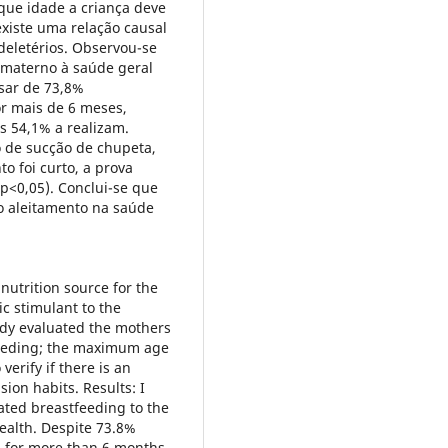
que idade a criança deve
xiste uma relação causal
deletérios. Observou-se
 materno à saúde geral
sar de 73,8%
r mais de 6 meses,
 54,1% a realizam.
 de sucção de chupeta,
o foi curto, a prova
(p<0,05). Conclui-se que
o aleitamento na saúde
nutrition source for the
c stimulant to the
tudy evaluated the mothers
feeding; the maximum age
verify if there is an
ion habits. Results: I
ated breastfeeding to the
health. Despite 73.8%
d for more than 6 months,