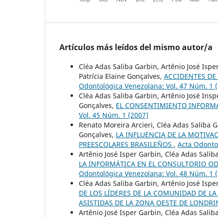
Artículos más leídos del mismo autor/a
Cléa Adas Saliba Garbin, Artênio José Isp
Patrícia Elaine Gonçalves,
ACCIDENTES DE
Odontológica Venezolana: Vol. 47 Núm. 1 
Cléa Adas Saliba Garbin, Artênio José Insp
Gonçalves,
EL CONSENTIMIENTO INFORM
Vol. 45 Núm. 1 (2007)
Renato Moreira Arcieri, Cléa Adas Saliba G
Gonçalves,
LA INFLUENCIA DE LA MOTIVA
PREESCOLARES BRASILEÑOS
,
Acta Odonto
Artênio José Isper Garbin, Cléa Adas Salib
LA INFORMÁTICA EN EL CONSULTORIO OD
Odontológica Venezolana: Vol. 48 Núm. 1 
Cléa Adas Saliba Garbin, Artênio José Ispe
DE LOS LÍDERES DE LA COMUNIDAD DE LA
ASISTIDAS DE LA ZONA OESTE DE LONDRIN
Artênio José Isper Garbin, Cléa Adas Saliba