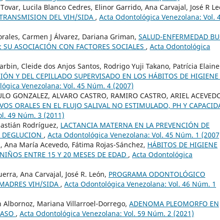
ovar, Lucila Blanco Cedres, Elinor Garrido, Ana Carvajal, José R Le
TRANSMISION DEL VIH/SIDA
,
Acta Odontológica Venezolana: Vol. 
orales, Carmen J Álvarez, Dariana Griman,
SALUD-ENFERMEDAD BU
: SU ASOCIACIÓN CON FACTORES SOCIALES
,
Acta Odontológica
arbin, Cleide dos Anjos Santos, Rodrigo Yuji Takano, Patrícia Elaine
CIÓN Y DEL CEPILLADO SUPERVISADO EN LOS HÁBITOS DE HIGIENE
lógica Venezolana: Vol. 45 Núm. 4 (2007)
ULO GONZALEZ, ALVARO CASTRO, RAMIRO CASTRO, ARIEL ACEVED
OS ORALES EN EL FLUJO SALIVAL NO ESTIMULADO, PH Y CAPACID
l. 49 Núm. 3 (2011)
bastián Rodríguez,
LACTANCIA MATERNA EN LA PREVENCIÓN DE
Y DEGLUCION
,
Acta Odontológica Venezolana: Vol. 45 Núm. 1 (2007
es, Ana María Acevedo, Fátima Rojas-Sánchez,
HÁBITOS DE HIGIENE
NIÑOS ENTRE 15 Y 20 MESES DE EDAD
,
Acta Odontológica
uerra, Ana Carvajal, José R. León,
PROGRAMA ODONTOLÓGICO
 MADRES VIH/SIDA
,
Acta Odontológica Venezolana: Vol. 46 Núm. 1
th Albornoz, Mariana Villarroel-Dorrego,
ADENOMA PLEOMORFO EN
CASO
,
Acta Odontológica Venezolana: Vol. 59 Núm. 2 (2021)