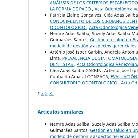
ANÁLISIS DE LOS CRITERIOS ESTABLECID
LA FORMA DE PAGO
,
Acta Odontológica Ve
Patrícia Elaine Gonçalves, Cléa Adas Salib
CONOCIMIENTO DE LOS CIRUJANOS DENTI
ODONTOLÓGICO
,
Acta Odontológica Vene
Nemre Adas Saliba, Suzely Adas Saliba Moi
Guimarães Santos,
Gestión en salud en Bra
modelo de gestión y aspectos gerenciales
Artênio José Isper Garbin, Andréia Antoniu
Lima,
PREVALENCIA DE SINTOMATOLOGÍA 
DENTISTAS
,
Acta Odontológica Venezolana
Cléa Adas Saliba GARBIN, Artênio José Ís
Cunha do Amaral GONZAGA,
EVALUACIÓN
CONSULTORIO ODONTOLÓGICO
,
Acta Od
1
2
>
>>
Artículos similares
Nemre Adas Saliba, Suzely Adas Saliba Moi
Guimarães Santos,
Gestión en salud en Bra
modelo de gestión y aspectos gerenciales