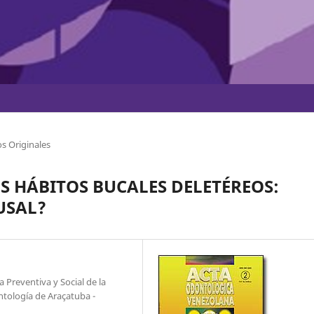
s Originales
HÁBITOS BUCALES DELETÉREOS:
USAL?
Preventiva y Social de la
tología de Araçatuba -