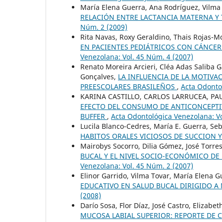
María Elena Guerra, Ana Rodríguez, Vilma T
RELACIÓN ENTRE LACTANCIA MATERNA Y 
Núm. 2 (2009)
Rita Navas, Roxy Geraldino, Thais Rojas-M
EN PACIENTES PEDIÁTRICOS CON CÁNCER
Venezolana: Vol. 45 Núm. 4 (2007)
Renato Moreira Arcieri, Cléa Adas Saliba G
Gonçalves,
LA INFLUENCIA DE LA MOTIVA
PREESCOLARES BRASILEÑOS
,
Acta Odonto
KARINA CASTILLO, CARLOS LARRUCEA, PA
EFECTO DEL CONSUMO DE ANTICONCEPTIV
BUFFER
,
Acta Odontológica Venezolana: Vo
Lucila Blanco-Cedres, María E. Guerra, Se
HABITOS ORALES VICIOSOS DE SUCCION 
Mairobys Socorro, Dilia Gómez, José Torr
BUCAL Y EL NIVEL SOCIO-ECONÓMICO DE 
Venezolana: Vol. 45 Núm. 2 (2007)
Elinor Garrido, Vilma Tovar, María Elena G
EDUCATIVO EN SALUD BUCAL DIRIGIDO A
(2008)
Darío Sosa, Flor Díaz, José Castro, Elizabe
MUCOSA LABIAL SUPERIOR: REPORTE DE 