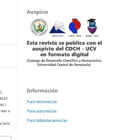
Auspicio
Información
).
ALES
Para lectores/as
AL?.
Para autores/as
rado a
Para bibliotecarios/as
v/artic