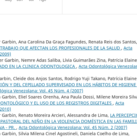
er Garbin, Ana Carolina Da Graça Fagundes, Renata Reis dos Santos
 TRABAJO QUE AFECTAN LOS PROFESIONALES DE LA SALUD
,
Acta
(2009)
er Garbin, Nemre Adas Saliba, Lívia Guimarães Zina, Patrícia Elaine
ADO EN LA CLINICA ODONTOLOGICA
,
Acta Odontológica Venezola
arbin, Cleide dos Anjos Santos, Rodrigo Yuji Takano, Patrícia Elaine
CIÓN Y DEL CEPILLADO SUPERVISADO EN LOS HÁBITOS DE HIGIENE
lógica Venezolana: Vol. 45 Núm. 4 (2007)
a Garbin, Eliel Soares Orenha, Ana Paula Dossi, Milene Moreira Silv
ONTOLÓGICO Y EL USO DE LOS REGISTROS DIGITALES
,
Acta
(2010)
r Garbin, Renato Moreira Arcieri, Alessandra de Lima,
LA PERCEPC
 PASTORAL DEL NIÑO EN LA VIOLENCIA DOMÉSTICA EN LAS FAMIL
A - PR.
,
Acta Odontológica Venezolana: Vol. 45 Núm. 2 (2007)
 Garbin, Silvia Milena Cinel Agostineli, Daniela Coelho de Lima,