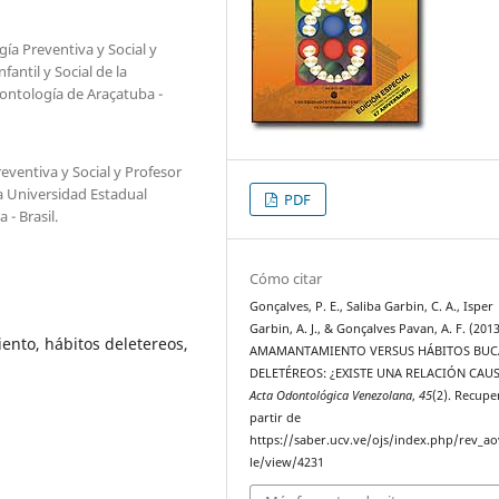
a Preventiva y Social y
ntil y Social de la
ontología de Araçatuba -
ventiva y Social y Profesor
a Universidad Estadual
PDF
- Brasil.
Cómo citar
Gonçalves, P. E., Saliba Garbin, C. A., Isper
Garbin, A. J., & Gonçalves Pavan, A. F. (2013
nto, hábitos deletereos,
AMAMANTAMIENTO VERSUS HÁBITOS BUC
DELETÉREOS: ¿EXISTE UNA RELACIÓN CAUS
Acta Odontológica Venezolana
,
45
(2). Recupe
partir de
https://saber.ucv.ve/ojs/index.php/rev_ao
le/view/4231