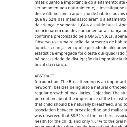
mães quanto a importância do aleitamento; até 
ser amamentada naturalmente, e investigar se e
deste último com a aquisição de hábitos bucais 
que 88,52% das mães associaram o aleitamento
da criança; e somente 1,64% à saúde bucal. Ape
mencionarem que deve amamentar a criança po
conforme preconizado pela OMS/UNICEF, apenas
Observou-se uma relação da presença de hábito
àquelas crianças em que o período de aleitament
estatística empregada foi o teste qui-quadrado 
há necessidade de divulgação da importância d
bucal da criança.
ABSTRACT
Introduction: The Breastfeeding is an important 
newborn, besides being also a natural orthopedi
regular growth of maxillaries. Objective: The s
perception about the importance of the breast
that child should be naturally breastfeed, and to 
association between breastfeeding and malloclus
was observed that 88.52% of the mothers associ
health for the child; and only 1.64% to the oral 
mentioned they that should breastfeed the chil