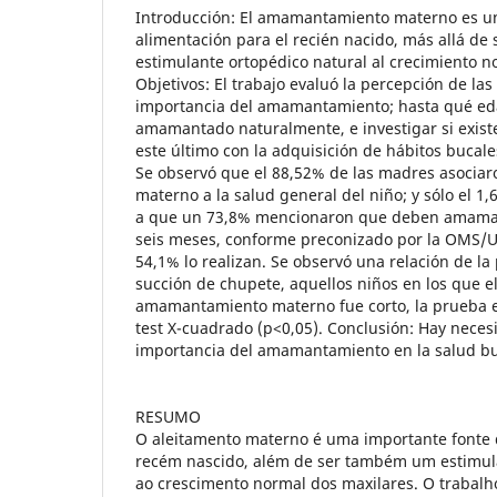
Introducción: El amamantamiento materno es u
alimentación para el recién nacido, más allá de
estimulante ortopédico natural al crecimiento n
Objetivos: El trabajo evaluó la percepción de la
importancia del amamantamiento; hasta qué eda
amamantado naturalmente, e investigar si exist
este último con la adquisición de hábitos bucale
Se observó que el 88,52% de las madres asocia
materno a la salud general del niño; y sólo el 1,
a que un 73,8% mencionaron que deben amaman
seis meses, conforme preconizado por la OMS/U
54,1% lo realizan. Se observó una relación de la
succión de chupete, aquellos niños en los que e
amamantamiento materno fue corto, la prueba e
test X-cuadrado (p<0,05). Conclusión: Hay necesi
importancia del amamantamiento en la salud buc
RESUMO
O aleitamento materno é uma importante fonte 
recém nascido, além de ser também um estimula
ao crescimento normal dos maxilares. O trabalh