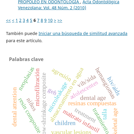
PROPÓLEO EN ODONTOLOGÍA
,
Acta Odontológica
Venezolana: Vol. 48 Núm. 2 (2010)
<<
<
1
2
3
4
5
6
7
8
9
10
>
>>
También puede
Iniciar una búsqueda de similitud avanzada
para este artículo.
Palabras clave
neoplasias
almacenamiento en agua
hemangiomas
agresión
microfiltración
low-shrinkage composite
vih/sida
hiv/aids
adolescentes
microleakage
geh
dental attention
dental age
niños
resin composite
resinas compuestas
treatment
tratamiento
maltrato infantil
skeletal age
talla
children
vascular lesions