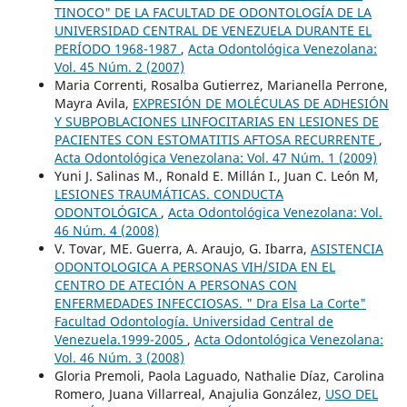
TINOCO" DE LA FACULTAD DE ODONTOLOGÍA DE LA
UNIVERSIDAD CENTRAL DE VENEZUELA DURANTE EL
PERÍODO 1968-1987
,
Acta Odontológica Venezolana:
Vol. 45 Núm. 2 (2007)
Maria Correnti, Rosalba Gutierrez, Marianella Perrone,
Mayra Avila,
EXPRESIÓN DE MOLÉCULAS DE ADHESIÓN
Y SUBPOBLACIONES LINFOCITARIAS EN LESIONES DE
PACIENTES CON ESTOMATITIS AFTOSA RECURRENTE
,
Acta Odontológica Venezolana: Vol. 47 Núm. 1 (2009)
Yuni J. Salinas M., Ronald E. Millán I., Juan C. León M,
LESIONES TRAUMÁTICAS. CONDUCTA
ODONTOLÓGICA
,
Acta Odontológica Venezolana: Vol.
46 Núm. 4 (2008)
V. Tovar, ME. Guerra, A. Araujo, G. Ibarra,
ASISTENCIA
ODONTOLOGICA A PERSONAS VIH/SIDA EN EL
CENTRO DE ATECIÓN A PERSONAS CON
ENFERMEDADES INFECCIOSAS. " Dra Elsa La Corte"
Facultad Odontología. Universidad Central de
Venezuela.1999-2005
,
Acta Odontológica Venezolana:
Vol. 46 Núm. 3 (2008)
Gloria Premoli, Paola Laguado, Nathalie Díaz, Carolina
Romero, Juana Villarreal, Anajulia González,
USO DEL