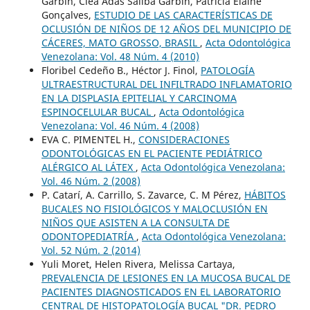
Garbin, Cléa Adas Saliba Garbin, Patricia Elaine
Gonçalves,
ESTUDIO DE LAS CARACTERÍSTICAS DE
OCLUSIÓN DE NIÑOS DE 12 AÑOS DEL MUNICIPIO DE
CÁCERES, MATO GROSSO, BRASIL
,
Acta Odontológica
Venezolana: Vol. 48 Núm. 4 (2010)
Floribel Cedeño B., Héctor J. Finol,
PATOLOGÍA
ULTRAESTRUCTURAL DEL INFILTRADO INFLAMATORIO
EN LA DISPLASIA EPITELIAL Y CARCINOMA
ESPINOCELULAR BUCAL
,
Acta Odontológica
Venezolana: Vol. 46 Núm. 4 (2008)
EVA C. PIMENTEL H.,
CONSIDERACIONES
ODONTOLÓGICAS EN EL PACIENTE PEDIÁTRICO
ALÉRGICO AL LÁTEX
,
Acta Odontológica Venezolana:
Vol. 46 Núm. 2 (2008)
P. Catarí, A. Carrillo, S. Zavarce, C. M Pérez,
HÁBITOS
BUCALES NO FISIOLÓGICOS Y MALOCLUSIÓN EN
NIÑOS QUE ASISTEN A LA CONSULTA DE
ODONTOPEDIATRÍA
,
Acta Odontológica Venezolana:
Vol. 52 Núm. 2 (2014)
Yuli Moret, Helen Rivera, Melissa Cartaya,
PREVALENCIA DE LESIONES EN LA MUCOSA BUCAL DE
PACIENTES DIAGNOSTICADOS EN EL LABORATORIO
CENTRAL DE HISTOPATOLOGÍA BUCAL "DR. PEDRO