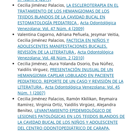
Cecilia Jiménez Palacios,
LA ESCLEROTERAPIA EN EL
TRATAMIENTO DE LOS HEMANGIOMAS DE LOS
TEJIDOS BLANDOS DE LA CAVIDAD BUCAL EN
ESTOMATOLOGÍA PEDIATRICA
,
Acta Odontológica
Venezolana: Vol. 47 Núm. 4 (2009)
Valentina Cogorno, Adriana Peñuela, Jesymar Veitia,
Cecilia Jiménez Palacios,
FACTICIA EN NIÑOS Y
ADOLESCENTES MANIFESTACIONES BUCALES.
REVISIÓN DE LA LITERATURA
,
Acta Odontológica
Venezolana: Vol. 48 Núm. 2 (2010)
Cecilia Jiménez, Aura Yolanda Osorio, Eva Núñez,
Yaidilis Virguez,
PRESENTACIÓN INUSUAL DE UN
HEMANGIOMA CAPILAR LOBULADO EN PACIENTE
PEDIATRICO. REPORTE DE UN CASO Y REVISIÒN DE LA
LITERATURA
,
Acta Odontológica Venezolana: Vol. 45
Núm. 1 (2007)
Cecilia Jiménez Palacios, Ramón Kkilikan, Reymaira
Ramírez, Virginia Ortiz, Yaidilis Virgüez, Alejandra
Benítez,
LEVANTAMIENTO EPIDEMIOLÓGICO DE
LESIONES PATOLÓGICAS EN LOS TEJIDOS BLANDOS DE
LA CAVIDAD BUCAL DE LOS NIÑOS Y ADOLESCENTE
DEL CENTRO ODONTOPEDIÁTRICO DE CARAPA,