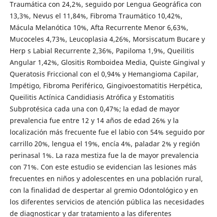
Traumática con 24,2%, seguido por Lengua Geográfica con
13,3%, Nevus el 11,84%, Fibroma Traumático 10,42%,
Mácula Melanótica 10%, Afta Recurrente Menor 6,63%,
Mucoceles 4,73%, Leucoplasia 4,26%, Morsiscatum Bucare y
Herp s Labial Recurrente 2,36%, Papiloma 1,9%, Queilitis
Angular 1,42%, Glositis Romboidea Media, Quiste Gingival y
Queratosis Friccional con el 0,94% y Hemangioma Capilar,
Impétigo, Fibroma Periférico, Gingivoestomatitis Herpética,
Queilitis Actínica Candidiasis Atrófica y Estomatitis
Subprotésica cada una con 0,47%; la edad de mayor
prevalencia fue entre 12 y 14 años de edad 26% y la
localización más frecuente fue el labio con 54% seguido por
carrillo 20%, lengua el 19%, encía 4%, paladar 2% y región
perinasal 1%. La raza mestiza fue la de mayor prevalencia
con 71%. Con este estudio se evidencian las lesiones más
frecuentes en niños y adolescentes en una población rural,
con la finalidad de despertar al gremio Odontológico y en
los diferentes servicios de atención pública las necesidades
de diagnosticar y dar tratamiento a las diferentes