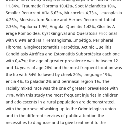
11.84%, Traumatic Fibroma 10.42%, Spot Melanótica 10%,
Smaller Recurrent Afta 6.63%, Mucoceles 4.73%, Leucoplasia
4.26%, Morsiscatum Bucare and Herpes Recurrent Labial
2.36%, Papiloma 1.9%, Angular Queilitis 1.42%, Glositis A
erage Romboidea, Cyst Gingival and Queratosis Friccional
with 0.94% and Hair Hemangioma, Impétigo, Peripheral
Fibroma, Gingivoestomatitis Herpética, Actinic Queilitis
Candidiasis Atrófica and Estomatitis Subprotésica each one
with 0,47%; the age of greater prevalence was between 12
and 14 years of age 26% and the most frequent location was
the lip with 54% followed by cheek 20%, language 19%,
encia 4%, to paladar 2% and perinasal region 1%. The
racially mixed race was the one of greater prevalence with
71%. With this study the most frequent injuries in children
and adolescents in a rural population are demonstrated,
with the purpose of waking up to the Odontologico union
and in the different services of public attention the
necessities to diagnose and to give treatment to the