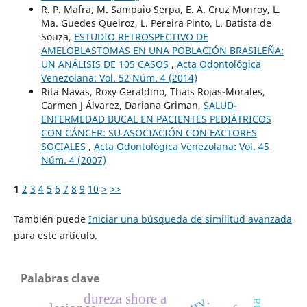
R. P. Mafra, M. Sampaio Serpa, E. A. Cruz Monroy, L.
Ma. Guedes Queiroz, L. Pereira Pinto, L. Batista de
Souza,
ESTUDIO RETROSPECTIVO DE
AMELOBLASTOMAS EN UNA POBLACIÓN BRASILEÑA:
UN ANÁLISIS DE 105 CASOS
,
Acta Odontológica
Venezolana: Vol. 52 Núm. 4 (2014)
Rita Navas, Roxy Geraldino, Thais Rojas-Morales,
Carmen J Álvarez, Dariana Griman,
SALUD-
ENFERMEDAD BUCAL EN PACIENTES PEDIÁTRICOS
CON CÁNCER: SU ASOCIACIÓN CON FACTORES
SOCIALES
,
Acta Odontológica Venezolana: Vol. 45
Núm. 4 (2007)
1
2
3
4
5
6
7
8
9
10
>
>>
También puede
Iniciar una búsqueda de similitud avanzada
para este artículo.
Palabras clave
dureza shore a