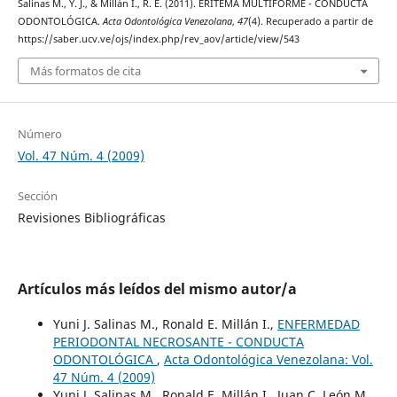
Salinas M., Y. J., & Millán I., R. E. (2011). ERITEMA MULTIFORME - CONDUCTA
ODONTOLÓGICA.
Acta Odontológica Venezolana
,
47
(4). Recuperado a partir de
https://saber.ucv.ve/ojs/index.php/rev_aov/article/view/543
Más formatos de cita
Número
Vol. 47 Núm. 4 (2009)
Sección
Revisiones Bibliográficas
Artículos más leídos del mismo autor/a
Yuni J. Salinas M., Ronald E. Millán I.,
ENFERMEDAD
PERIODONTAL NECROSANTE - CONDUCTA
ODONTOLÓGICA
,
Acta Odontológica Venezolana: Vol.
47 Núm. 4 (2009)
Yuni J. Salinas M., Ronald E. Millán I., Juan C. León M,