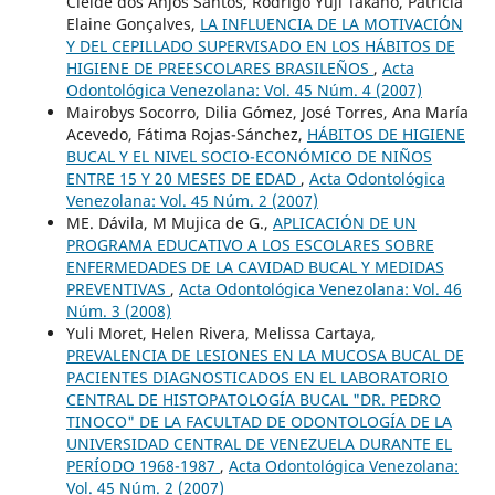
Cleide dos Anjos Santos, Rodrigo Yuji Takano, Patrícia
Elaine Gonçalves,
LA INFLUENCIA DE LA MOTIVACIÓN
Y DEL CEPILLADO SUPERVISADO EN LOS HÁBITOS DE
HIGIENE DE PREESCOLARES BRASILEÑOS
,
Acta
Odontológica Venezolana: Vol. 45 Núm. 4 (2007)
Mairobys Socorro, Dilia Gómez, José Torres, Ana María
Acevedo, Fátima Rojas-Sánchez,
HÁBITOS DE HIGIENE
BUCAL Y EL NIVEL SOCIO-ECONÓMICO DE NIÑOS
ENTRE 15 Y 20 MESES DE EDAD
,
Acta Odontológica
Venezolana: Vol. 45 Núm. 2 (2007)
ME. Dávila, M Mujica de G.,
APLICACIÓN DE UN
PROGRAMA EDUCATIVO A LOS ESCOLARES SOBRE
ENFERMEDADES DE LA CAVIDAD BUCAL Y MEDIDAS
PREVENTIVAS
,
Acta Odontológica Venezolana: Vol. 46
Núm. 3 (2008)
Yuli Moret, Helen Rivera, Melissa Cartaya,
PREVALENCIA DE LESIONES EN LA MUCOSA BUCAL DE
PACIENTES DIAGNOSTICADOS EN EL LABORATORIO
CENTRAL DE HISTOPATOLOGÍA BUCAL "DR. PEDRO
TINOCO" DE LA FACULTAD DE ODONTOLOGÍA DE LA
UNIVERSIDAD CENTRAL DE VENEZUELA DURANTE EL
PERÍODO 1968-1987
,
Acta Odontológica Venezolana:
Vol. 45 Núm. 2 (2007)