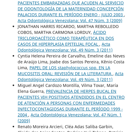
PACIENTES EMBARAZADAS QUE ACUDEN AL SERVICIO
DE ODONTOLOGÍA DE LA MATERNIDAD CONCEPCIÓN
PALACIOS DURANTE EL PERÍODO ENERO - JULIO 2003
,
Acta Odontológica Venezolana: Vol. 47 Núm. 3 (2009)
JONATHAN HARRIS RICARDO, MARTHA REBOLLEDO
COBOS, MARTHA CARMONA LORDUY,
ÁCIDO
TRICLOROACÉTICO COMO TERAPÉUTICA EN DOS
CASOS DE HIPERPLASIA EPITELIAL FOCAL
,
Acta
Odontológica Venezolana: Vol. 49 Núm. 3 (2011)
Cyntia Helena Pereira de Carvalho, Emeline das Neves
de Araújo Lima, Joabe dos Santos Pereira, Kênio Costa
Lima,
PAPEL DE LOS staphylococcus spp. EN LA
MUCOSITIS ORAL: REVISIÓN DE LA LITERATURA
,
Acta
Odontológica Venezolana: Vol. 49 Núm. 3 (2011)
Miguel Angel Cardozo Montilla, Vilma Tovar, María
Elena Guerra,
PREVALENCIA DE HERPES BUCAL EN
PACIENTES VIH POSITIVOS ATENDIDOS EN EL CENTRO
DE ATENCIÓN A PERSONAS CON ENFERMEDADES
INFECTOCONTAGIOSAS DURANTE EL PERÍODO 1999 -
2004
,
Acta Odontológica Venezolana: Vol. 47 Núm. 1
(2009)
Renato Moreira Arcieri, Cléa Adas Saliba Garbin,