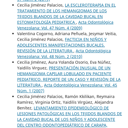
Cecilia Jiménez Palacios,
LA ESCLEROTERAPIA EN EL
TRATAMIENTO DE LOS HEMANGIOMAS DE LOS
TEJIDOS BLANDOS DE LA CAVIDAD BUCAL EN
ESTOMATOLOGÍA PEDIATRICA
,
Acta Odontológica
Venezolana: Vol. 47 Núm. 4 (2009)
Valentina Cogorno, Adriana Peñuela, Jesymar Veitia,
Cecilia Jiménez Palacios,
FACTICIA EN NIÑOS Y
ADOLESCENTES MANIFESTACIONES BUCALES.
REVISIÓN DE LA LITERATURA
,
Acta Odontológica
Venezolana: Vol. 48 Núm. 2 (2010)
Cecilia Jiménez, Aura Yolanda Osorio, Eva Núñez,
Yaidilis Virguez,
PRESENTACIÓN INUSUAL DE UN
HEMANGIOMA CAPILAR LOBULADO EN PACIENTE
PEDIATRICO. REPORTE DE UN CASO Y REVISIÒN DE LA
LITERATURA
,
Acta Odontológica Venezolana: Vol. 45
Núm. 1 (2007)
Cecilia Jiménez Palacios, Ramón Kkilikan, Reymaira
Ramírez, Virginia Ortiz, Yaidilis Virgüez, Alejandra
Benítez,
LEVANTAMIENTO EPIDEMIOLÓGICO DE
LESIONES PATOLÓGICAS EN LOS TEJIDOS BLANDOS DE
LA CAVIDAD BUCAL DE LOS NIÑOS Y ADOLESCENTE
DEL CENTRO ODONTOPEDIÁTRICO DE CARAPA,