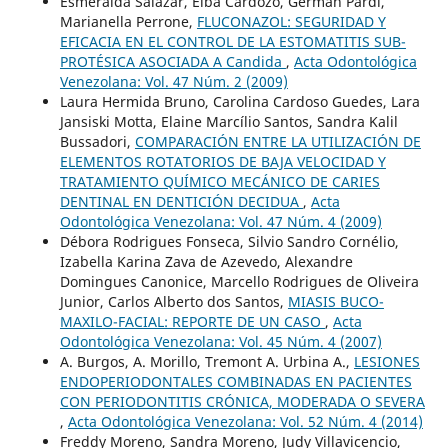
Esmeralda Salazar, Elba Cardozo, Germán Pardi,
Marianella Perrone,
FLUCONAZOL: SEGURIDAD Y
EFICACIA EN EL CONTROL DE LA ESTOMATITIS SUB-
PROTÉSICA ASOCIADA A Candida
,
Acta Odontológica
Venezolana: Vol. 47 Núm. 2 (2009)
Laura Hermida Bruno, Carolina Cardoso Guedes, Lara
Jansiski Motta, Elaine Marcílio Santos, Sandra Kalil
Bussadori,
COMPARACIÓN ENTRE LA UTILIZACIÓN DE
ELEMENTOS ROTATORIOS DE BAJA VELOCIDAD Y
TRATAMIENTO QUÍMICO MECÁNICO DE CARIES
DENTINAL EN DENTICIÓN DECIDUA
,
Acta
Odontológica Venezolana: Vol. 47 Núm. 4 (2009)
Débora Rodrigues Fonseca, Silvio Sandro Cornélio,
Izabella Karina Zava de Azevedo, Alexandre
Domingues Canonice, Marcello Rodrigues de Oliveira
Junior, Carlos Alberto dos Santos,
MIASIS BUCO-
MAXILO-FACIAL: REPORTE DE UN CASO
,
Acta
Odontológica Venezolana: Vol. 45 Núm. 4 (2007)
A. Burgos, A. Morillo, Tremont A. Urbina A.,
LESIONES
ENDOPERIODONTALES COMBINADAS EN PACIENTES
CON PERIODONTITIS CRÓNICA, MODERADA O SEVERA
,
Acta Odontológica Venezolana: Vol. 52 Núm. 4 (2014)
Freddy Moreno, Sandra Moreno, Judy Villavicencio,