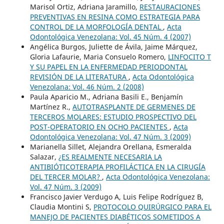
Marisol Ortiz, Adriana Jaramillo,
RESTAURACIONES
PREVENTIVAS EN RESINA COMO ESTRATEGIA PARA
CONTROL DE LA MORFOLOGÍA DENTAL
,
Acta
Odontológica Venezolana: Vol. 45 Núm. 4 (2007)
Angélica Burgos, Juliette de Ávila, Jaime Márquez,
Gloria Lafaurie, Maria Consuelo Romero,
LINFOCITO T
Y SU PAPEL EN LA ENFERMEDAD PERIODONTAL
REVISIÓN DE LA LITERATURA
,
Acta Odontológica
Venezolana: Vol. 46 Núm. 2 (2008)
Paula Aparicio M., Adriana Basili E., Benjamín
Martínez R.,
AUTOTRASPLANTE DE GERMENES DE
TERCEROS MOLARES: ESTUDIO PROSPECTIVO DEL
POST-OPERATORIO EN OCHO PACIENTES
,
Acta
Odontológica Venezolana: Vol. 47 Núm. 3 (2009)
Marianella Sillet, Alejandra Orellana, Esmeralda
Salazar,
¿ES REALMENTE NECESARIA LA
ANTIBIÓTICOTERAPIA PROFILÁCTICA EN LA CIRUGÍA
DEL TERCER MOLAR?
,
Acta Odontológica Venezolana:
Vol. 47 Núm. 3 (2009)
Francisco Javier Verdugo A, Luis Felipe Rodríguez B,
Claudia Montini S,
PROTOCOLO QUIRÚRGICO PARA EL
MANEJO DE PACIENTES DIABÉTICOS SOMETIDOS A