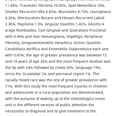
11.84%, Traumatic Fibroma 10.42%, Spot Melanótica 10%,
Smaller Recurrent Afta 6.63%, Mucoceles 4.73%, Leucoplasia
4.26%, Morsiscatum Bucare and Herpes Recurrent Labial
2.36%, Papiloma 1.9%, Angular Queilitis 1.42%, Glositis A
erage Romboidea, Cyst Gingival and Queratosis Friccional
with 0.94% and Hair Hemangioma, Impétigo, Peripheral
Fibroma, Gingivoestomatitis Herpética, Actinic Queilitis
Candidiasis Atrófica and Estomatitis Subprotésica each one
with 0,47%; the age of greater prevalence was between 12
and 14 years of age 26% and the most frequent location was
the lip with 54% followed by cheek 20%, language 19%,
encia 4%, to paladar 2% and perinasal region 1%. The
racially mixed race was the one of greater prevalence with
71%. With this study the most frequent injuries in children
and adolescents in a rural population are demonstrated,
with the purpose of waking up to the Odontologico union
and in the different services of public attention the
necessities to diagnose and to give treatment to the