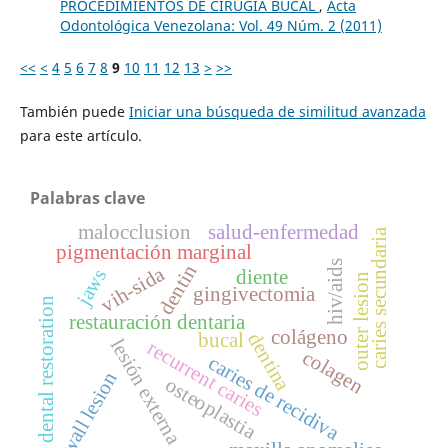
PROCEDIMIENTOS DE CIRUGÍA BUCAL
,
Acta
Odontológica Venezolana: Vol. 49 Núm. 2 (2011)
<<
<
4
5
6
7
8
9
10
11
12
13
>
>>
También puede
Iniciar una búsqueda de similitud avanzada
para este artículo.
Palabras clave
malocclusion
salud-enfermedad
caries secundaria
pigmentación marginal
hiv/aids
dentin
vih-sida
jaws
diente
outer lesion
gingivectomia
dental restoration
restauración dentaria
colágeno
dentina
bucal
lesión externa
recurrent caries
colagen
caries de recidiva
wall lesion
osteoplastia