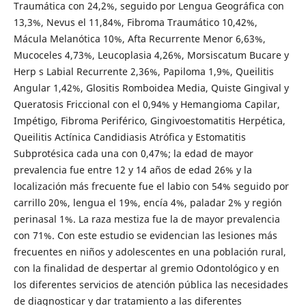
Traumática con 24,2%, seguido por Lengua Geográfica con
13,3%, Nevus el 11,84%, Fibroma Traumático 10,42%,
Mácula Melanótica 10%, Afta Recurrente Menor 6,63%,
Mucoceles 4,73%, Leucoplasia 4,26%, Morsiscatum Bucare y
Herp s Labial Recurrente 2,36%, Papiloma 1,9%, Queilitis
Angular 1,42%, Glositis Romboidea Media, Quiste Gingival y
Queratosis Friccional con el 0,94% y Hemangioma Capilar,
Impétigo, Fibroma Periférico, Gingivoestomatitis Herpética,
Queilitis Actínica Candidiasis Atrófica y Estomatitis
Subprotésica cada una con 0,47%; la edad de mayor
prevalencia fue entre 12 y 14 años de edad 26% y la
localización más frecuente fue el labio con 54% seguido por
carrillo 20%, lengua el 19%, encía 4%, paladar 2% y región
perinasal 1%. La raza mestiza fue la de mayor prevalencia
con 71%. Con este estudio se evidencian las lesiones más
frecuentes en niños y adolescentes en una población rural,
con la finalidad de despertar al gremio Odontológico y en
los diferentes servicios de atención pública las necesidades
de diagnosticar y dar tratamiento a las diferentes