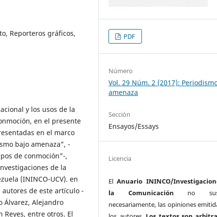
to, Reporteros gráficos,
PDF
Número
Vol. 29 Núm. 2 (2017): Periodism
amenaza
cacional y los usos de la
Sección
conmoción, en el presente
Ensayos/Essays
presentadas en el marco
ismo bajo amenaza”, -
mpos de conmoción”-,
Licencia
Investigaciones de la
ezuela (ININCO-UCV). en
El
Anuario ININCO/Investigacion
 autores de este artículo -
la Comunicación
no susc
o Álvarez, Alejandro
necesariamente, las opiniones emitid
 Reyes, entre otros. El
los autores.
Los textos son arbitr