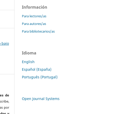
Información
Para lectores/as
Para autores/as
Para bibliotecarios/as
o bajo
Idioma
English
Español (España)
Português (Portugal)
es de
Open Journal Systems
ribe,
as por
ados y