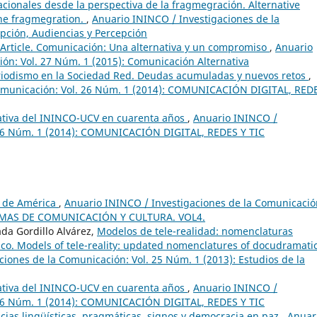
cionales desde la perspectiva de la fragmegración. Alternative
the fragmegration.
,
Anuario ININCO / Investigaciones de la
pción, Audiencias y Percepción
g Article. Comunicación: Una alternativa y un compromiso
,
Anuario
ón: Vol. 27 Núm. 1 (2015): Comunicación Alternativa
riodismo en la Sociedad Red. Deudas acumuladas y nuevos retos
,
Comunicación: Vol. 26 Núm. 1 (2014): COMUNICACIÓN DIGITAL, RED
ativa del ININCO-UCV en cuarenta años
,
Anuario ININCO /
. 26 Núm. 1 (2014): COMUNICACIÓN DIGITAL, REDES Y TIC
a de América
,
Anuario ININCO / Investigaciones de la Comunicació
TEMAS DE COMUNICACIÓN Y CULTURA. VOL4.
da Gordillo Alvárez,
Modelos de tele-realidad: nomenclaturas
co. Models of tele-reality: updated nomenclatures of docudramati
iones de la Comunicación: Vol. 25 Núm. 1 (2013): Estudios de la
ativa del ININCO-UCV en cuarenta años
,
Anuario ININCO /
. 26 Núm. 1 (2014): COMUNICACIÓN DIGITAL, REDES Y TIC
ias lingüísticas, pragmáticas, signos y democracia en paz
,
Anuar