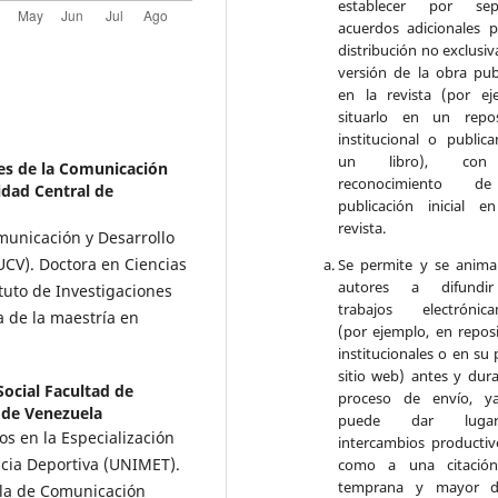
establecer por sep
acuerdos adicionales p
distribución no exclusiv
versión de la obra pub
en la revista (por ej
situarlo en un repos
institucional o publica
un libro), co
nes de la Comunicación
reconocimiento d
dad Central de
publicación inicial e
revista.
municación y Desarrollo
UCV). Doctora en Ciencias
Se permite y se anima
autores a difundi
ituto de Investigaciones
trabajos electrónica
 de la maestría en
(por ejemplo, en reposi
institucionales o en su 
sitio web) antes y dura
ocial Facultad de
proceso de envío, y
 de Venezuela
puede dar lug
os en la Especialización
intercambios productivo
cia Deportiva (UNIMET).
como a una citació
temprana y mayor d
ela de Comunicación