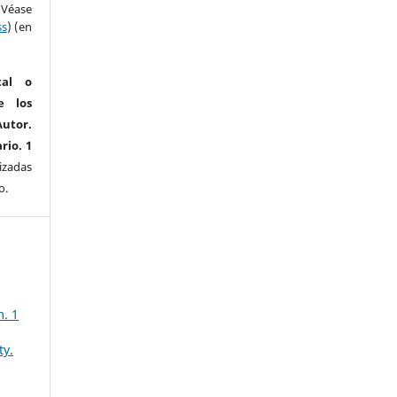
(Véase
ss
) (en
tal o
e los
utor.
rio. 1
izadas
o.
. 1
ty.