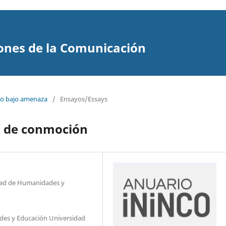
ones de la Comunicación
smo bajo amenaza
/
Ensayos/Essays
s de conmoción
ltad de Humanidades y
des y Educación Universidad