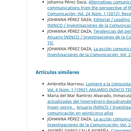
Johanna Pérez Daza,
Alternativas comunica
communications from the perspective of 
Comunicación: Vol. 24 Núm. 1 (2012): Rece
JOHANNA PÉREZ DAZA,
Editorial / Leadin
ININCO / Investigaciones de la Comunicaci
JOHANNA PÉREZ DAZA,
Tendencias del pe
Anuario ININCO / Investigaciones de la 
TIC
JOHANNA PÉREZ DAZA,
La acción comunic
Investigaciones de la Comunicación: Vol
Artículos similares
Ambretta Marrosu,
Lumiere a la conquist
Vol. 4 Núm. 1 (1992): ANUARIO ININCO 
Maria del Mar Ramírez Alvarado, Inmacula
actualizadas del hipergénero docudramáti
hyper-genre.
,
Anuario ININCO / Investigac
comunicación en veinticinco años
JOHANNA PÉREZ DAZA,
La acción comunic
Investigaciones de la Comunicación: Vol
ANDRÉS DARIO CALLE NOREÑA,
Competenc