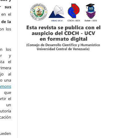
r sus
 en el
 de la
on los
n los
or y
sta el
imera
ajo al
jo una
mons
que
tir el
 un
utoría
cación
eden