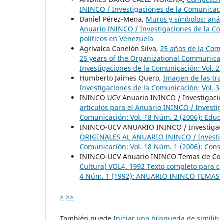
ININCO / Investigaciones de la Comunicaci
Daniel Pérez-Mena,
Muros y símbolos: anál
Anuario ININCO / Investigaciones de la Co
políticos en Venezuela
Agrivalca Canelón Silva,
25 años de la Com
25 years of the Organizational Communica
Investigaciones de la Comunicación: Vol. 
Humberto Jaimes Quero,
Imagen de las tr
Investigaciones de la Comunicación: Vol.
ININCO UCV Anuario ININCO / Investigaci
artículos para el Anuario ININCO / Invest
Comunicación: Vol. 18 Núm. 2 (2006): Edu
ININCO-UCV ANUARIO ININCO / Investigac
ORIGINALES AL ANUARIO ININCO / Investi
Comunicación: Vol. 18 Núm. 1 (2006): Con
ININCO-UCV Anuario ININCO Temas de Co
Cultura) VOL4. 1992 Texto completo para c
4 Núm. 1 (1992): ANUARIO ININCO TEMA
>
>>
También puede
Iniciar una búsqueda de simili