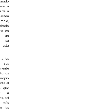
arado
ara la
a de la
licada
emplo,
itorio
rlo en
n un
e su
n esta
 a los
r sus
mente
torios
propio
nte el
a que
ar a
s, así
n más
e los