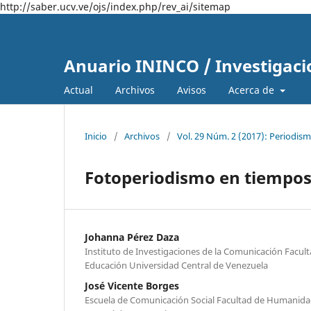
http://saber.ucv.ve/ojs/index.php/rev_ai/sitemap
Anuario ININCO / Investigaci
Actual
Archivos
Avisos
Acerca de
Inicio
/
Archivos
/
Vol. 29 Núm. 2 (2017): Periodi
Fotoperiodismo en tiempo
Johanna Pérez Daza
Instituto de Investigaciones de la Comunicación Facu
Educación Universidad Central de Venezuela
José Vicente Borges
Escuela de Comunicación Social Facultad de Humanida