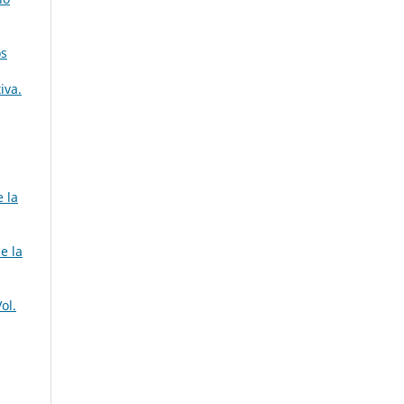
os
iva.
 la
e la
ol.