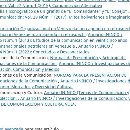
ón: Vol. 27 Núm. 1 (2015): Comunicación Alternativa
isis iconográfico de un grafitti de “El Comandante” y “El Conejo”
,
municación: Vol. 29 Núm. 1 (2017): Mitos bolivarianos e imaginari
unicación Organizacional en Venezuela: una agenda en retrospect
tion in Venezuela: an agenda in retrospect.
,
Anuario ININCO /
25 Núm. 1 (2013): Estudios de la comunicación en veinticinco años
ansnacionales petroleras en Venezuela
,
Anuario ININCO /
 34 Núm. 1 (2022): Conectados y Desconectados
ones de la Comunicación,
Normas de Presentación y Arbitraje de
igaciones de la Comunicación
,
Anuario ININCO / Investigaciones de
cación, Comunicación y Medios
iones de la Comunicación,
NORMAS PARA LA PRESENTACIÓN DE
gaciones de la Comunicación
,
Anuario ININCO / Investigaciones d
sumo, Mercados y Diversidad Cultural
municación y Cultura,
Anuario ININCO (Temas de Comunicación y
olección.
,
Anuario ININCO / Investigaciones de la Comunicación: V
S DE COMUNICACIÓN Y CULTURA. VOL4.
tud avanzada
para este artículo.