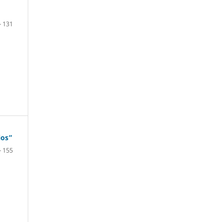
- 131
ios”
- 155