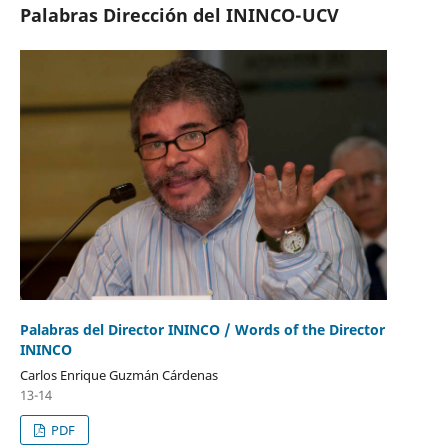
Palabras Dirección del ININCO-UCV
Palabras del Director ININCO / Words of the Director
ININCO
Carlos Enrique Guzmán Cárdenas
13-14
PDF