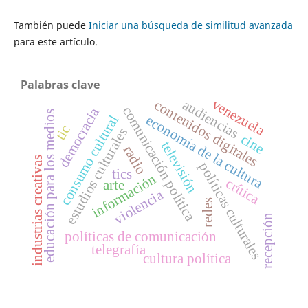
También puede
Iniciar una búsqueda de similitud avanzada
para este artículo.
Palabras clave
venezuela
audiencias
contenidos digitales
comunicación política
democracia
educación para los medios
consumo cultural
economía de la cultura
tic
estudios culturales
cine
televisión
radio
industrias creativas
políticas culturales
tics
información
crítica
arte
violencia
redes
recepción
políticas de comunicación
telegrafía
cultura política