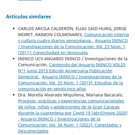
Artículos similares
CARLOS ARCILA CALDERÓN, ELIAS SAID-HUNG, JORGE
MORET, RAIMON COLMENARES,
Comunicación interna
y cultura cuatro diarios venezolanos
,
Anuario ININCO
/ Investigaciones de la Comunicación: Vol. 23 Núm. 1
(2011): Conectividad en Venezuela
ININCO UCV ANUARIO ININCO / Investigaciones de la
Comunicación,
Contenido del Anuario ININCO VOL25
N°1 Junio 2013 Edición Aniversaria Publicación
Semestral
,
Anuario ININCO / Investigaciones de la
Comunicación: Vol. 25 Núm. 1 (2013): Estudios de la
comunicación en veinticinco años
Dra. Morella Alvarado Miquilena, Mariana Bacacalo,
Procesos, prácticas y experiencias comunicacionales
de niños, niñas y adolescentes de la Gran Caracas
durante la cuarentena por Covid-19 (abril/mayo 2020)
,
Anuario ININCO / Investigaciones de la
Comunicación: Vol. 34 Núm. 1 (2022): Conectados y
Desconectados