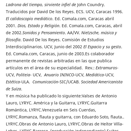
Ladrona del tiempo, sirviente infiel de
John Coundry.
Traducidos por David De los Reyes. ECS. UCV, Caracas 1996.
El calidoscopio mediático
. Ed. Comala.com, Caracas abril
2001.
Dios, Estado y Religión
. Ed. Comala.com, Caracas, abril
de 2002.
Sonidos y Pensamiento
. AA/VV.
Nietzsche, música y
filosofía
. David De los Reyes. Comisión de Estudios
Interdisciplinarios. UCV, Junio del 2002
El Espacio y su gesto
.
Ed. Comala.com, Caracas, junio de 2003.Es colaborador
permanente de revistas arbitradas en las que publica
artículos en el área de su especialidad. Rev.:
Extramuros
-
UCV,
Politeia
- UCV,
Anuario ININCO
-UCV,
Mediática
-UCV,
Estética
-ULA.
Comunicación
-SIC/UCAB.
Sociedad Americanista
de Suiza
.
Y en música ha publicado lo siguiente:Valses de Antonio
Lauro, LYRYC. América y la Guitarra, LYRYC.Guitarra
Romántica, LYRYC.Venezuela en Seis Cuerdas,
LYRYC.Romanza, flauta y guitarra, con Eduardo Soto, flauta..
LYRYC.Obras de Antonio Lauro, LYRYC.Obras de Heítor Villa-
Lobos, LYRYC.Barroco, (producción independiente).Suites