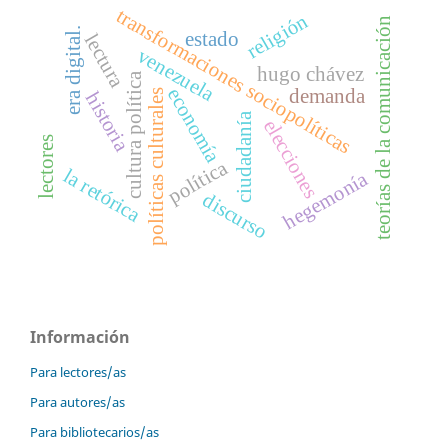
transformaciones sociopolíticas
religión
teorías de la comunicación
era digital.
estado
lectura
venezuela
hugo chávez
cultura política
economía
demanda
políticas culturales
historia
ciudadanía
elecciones
lectores
política
la retórica
hegemonía
discurso
Información
Para lectores/as
Para autores/as
Para bibliotecarios/as