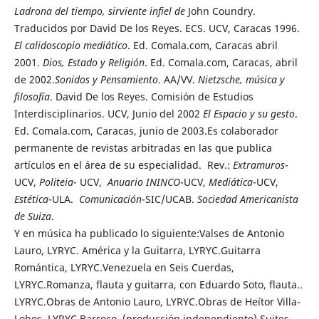
Ladrona del tiempo, sirviente infiel de
John Coundry.
Traducidos por David De los Reyes. ECS. UCV, Caracas 1996.
El calidoscopio mediático
. Ed. Comala.com, Caracas abril
2001.
Dios, Estado y Religión
. Ed. Comala.com, Caracas, abril
de 2002.
Sonidos y Pensamiento
. AA/VV.
Nietzsche, música y
filosofía
. David De los Reyes. Comisión de Estudios
Interdisciplinarios. UCV, Junio del 2002
El Espacio y su gesto
.
Ed. Comala.com, Caracas, junio de 2003.Es colaborador
permanente de revistas arbitradas en las que publica
artículos en el área de su especialidad. Rev.:
Extramuros
-
UCV,
Politeia
- UCV,
Anuario ININCO
-UCV,
Mediática
-UCV,
Estética
-ULA.
Comunicación
-SIC/UCAB.
Sociedad Americanista
de Suiza
.
Y en música ha publicado lo siguiente:Valses de Antonio
Lauro, LYRYC. América y la Guitarra, LYRYC.Guitarra
Romántica, LYRYC.Venezuela en Seis Cuerdas,
LYRYC.Romanza, flauta y guitarra, con Eduardo Soto, flauta..
LYRYC.Obras de Antonio Lauro, LYRYC.Obras de Heítor Villa-
Lobos, LYRYC.Barroco, (producción independiente).Suites