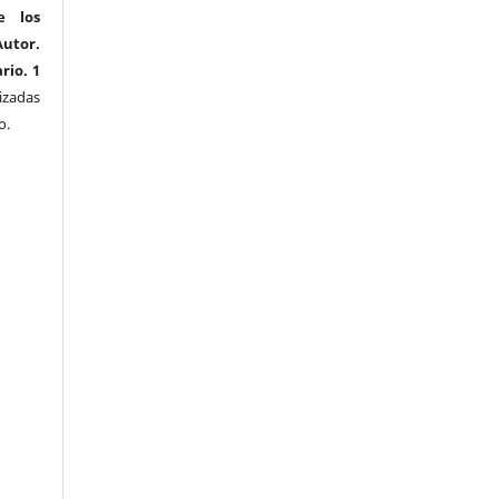
e los
utor.
rio. 1
izadas
o.