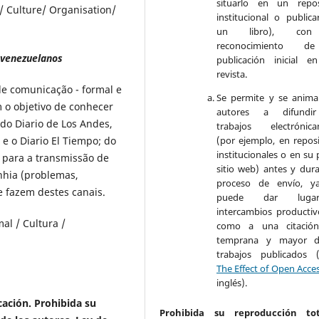
situarlo en un repos
/ Culture/ Organisation/
institucional o publica
un libro), co
reconocimiento d
 venezuelanos
publicación inicial e
revista.
de comunicação - formal e
Se permite y se anima
 o objetivo de conhecer
autores a difundi
do Diario de Los Andes,
trabajos electrónica
 e o Diario El Tiempo; do
(por ejemplo, en reposi
institucionales o en su 
 para a transmissão de
sitio web) antes y dura
hia (problemas,
proceso de envío, y
e fazem destes canais.
puede dar lug
intercambios productivo
al / Cultura /
como a una citació
temprana y mayor d
trabajos publicados 
The Effect of Open Acce
inglés).
cación.
Prohibida su
Prohibida su reproducción to