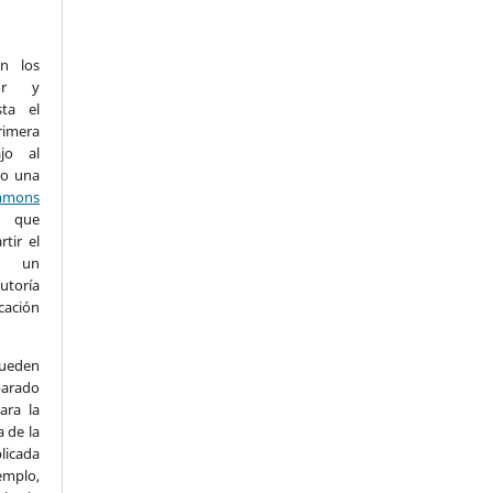
n los
or y
sta el
imera
ajo al
jo una
mons
que
tir el
 un
utoría
cación
eden
arado
ara la
a de la
licada
emplo,