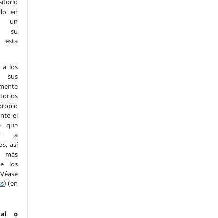
itorio
rlo en
n un
e su
n esta
 a los
r sus
mente
torios
propio
nte el
a que
ar a
s, así
n más
e los
(Véase
ss
) (en
tal o