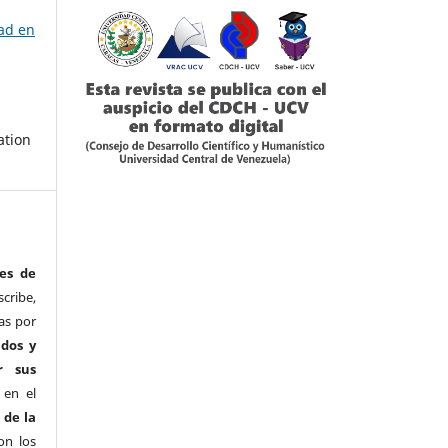
dad en
ation
es de
ribe,
as por
ados y
r sus
 en el
 de la
on los