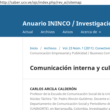
http://saber.ucv.ve/ojs/index.php/rev_ai/sitemap
Anuario ININCO / Investigaci
Actual
Archivos
Avisos
Acerca de
Inicio
/
Archivos
/
Vol. 23 Núm. 1 (2011): Conectiv
Comunicación Empresarial y Publicidad / Business Co
Comunicación interna y cul
CARLOS ARCILA CALDERÓN
Profesor de la Escuela de Comunicación Social de la Un
Núcleo Táchira "Dr. Pedro Rincón Gutiérrez. Docente e 
Departamento de Comunicación Social y Periodismo de
(UNINORTE), en Barranquilla, Colombia. Investigador 