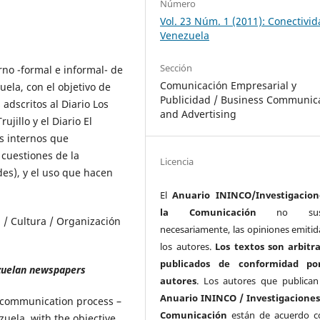
Número
Vol. 23 Núm. 1 (2011): Conectivi
Venezuela
Sección
rno -formal e informal- de
Comunicación Empresarial y
la, con el objetivo de
Publicidad / Business Communic
adscritos al Diario Los
and Advertising
jillo y el Diario El
es internos que
 cuestiones de la
Licencia
des), y el uso que hacen
El
Anuario ININCO/Investigacion
la Comunicación
no susc
 / Cultura / Organización
necesariamente, las opiniones emitid
los autores.
Los textos son arbitr
publicados de conformidad po
ezuelan newspapers
autores
. Los autores que publican
Anuario ININCO / Investigaciones
al communication process –
Comunicación
están de acuerdo c
uela, with the objective