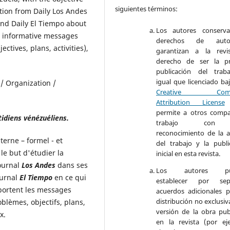
siguientes términos:
ption from Daily Los Andes
 and Daily El Tiempo about
Los autores conserva
t informative messages
derechos de aut
tives, plans, activities),
garantizan a la revi
derecho de ser la pr
publicación del trab
igual que licenciado ba
/ Organization /
Creative Com
Attribution License
permite a otros compar
idiens vénézuéliens.
trabajo con
reconocimiento de la a
erne – formel - et
del trabajo y la publi
le but d'étudier la
inicial en esta revista.
journal
Los Andes
dans ses
Los autores pu
ournal
El Tiempo
en ce qui
establecer por sep
portent les messages
acuerdos adicionales p
distribución no exclusiv
oblèmes, objectifs, plans,
versión de la obra pub
x.
en la revista (por ej