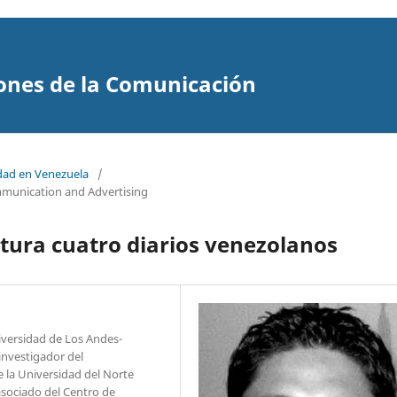
ones de la Comunicación
idad en Venezuela
/
mmunication and Advertising
tura cuatro diarios venezolanos
iversidad de Los Andes-
investigador del
 la Universidad del Norte
asociado del Centro de