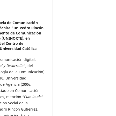
cuela de Comunicación
áchira "Dr. Pedro Rincón
amento de Comunicación
te (UNINORTE), en
del Centro de
 Universidad Católica
omunicación digital.
l y Desarrollo
”, del
logía de la Comunicación)
010, Universidad
de Agencia (2006,
nciado en Comunicación
res, mención “
Cum laude
”
ión Social de la
edro Rincón Gutiérrez.
municación Social y