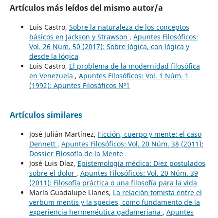
Artículos más leídos del mismo autor/a
Luis Castro,
Sobre la naturaleza de los conceptos
básicos en Jackson y Strawson
,
Apuntes Filosóficos:
Vol. 26 Núm. 50 (2017): Sobre lógica, con lógica y
desde la lógica
Luis Castro,
El problema de la modernidad filosófica
en Venezuela
,
Apuntes Filosóficos: Vol. 1 Núm. 1
(1992): Apuntes Filosóficos Nº1
Artículos similares
José Julián Martínez,
Ficción, cuerpo y mente: el caso
Dennett
,
Apuntes Filosóficos: Vol. 20 Núm. 38 (2011):
Dossier Filosofía de la Mente
José Luis Díaz,
Epistemología médica: Diez postulados
sobre el dolor
,
Apuntes Filosóficos: Vol. 20 Núm. 39
(2011): Filosofía práctica o una filosofía para la vida
María Guadalupe Llanes,
La relación tomista entre el
verbum mentis y la species, como fundamento de la
experiencia hermenéutica gadameriana
,
Apuntes