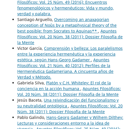
Filosóficos: Vol. 25 Núm. 49 (2016): Encuentros
fenomenológicos y hermenéuticos: Vida y mundo,
verdad y palabra.
Santiago Arguello,
Overcoming an anaxagorian
conception of Noûs by a metaphysical theory of the
best posible: from Socrates to Aquinas**
,
Apuntes
Filosóficos: Vol. 20 Núm. 38 (2011): Dossier Filosofía de
la Mente
Victor García,
Comprensión y belleza: Los paralelismos
entre la experiencia hermenéutica y la experiencia
estética, según Hans-Georg Gadamer
,
Apuntes
Filosóficos: Vol. 21 Núm. 40 (2012): Perfiles de la
Hermenéutica Gadameriana. A cincuenta años de
Verdad y Método.
Gabriela Silva,
Platón y C.H. Whiteley: El rol de la
conciencia en la acción humana
,
Apuntes Filosóficos:
Vol. 20 Núm. 38 (2011): Dossier Filosofía de la Mente
Jesús Baceta,
Una reivindicación del funcionalismo y
su neutralidad ontológica
,
Apuntes Filosóficos: Vol. 20
Núm. 38 (2011): Dossier Filosofía de la Mente
Pablo Galindo,
Hans-Georg Gadamer y Wilhem Dilthey:
Lecturas y consideraciones entorno a la idea de
vivencia
,
Apuntes Filosóficos: Vol. 25 Núm. 49 (2016):