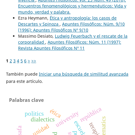
Encuentros fenomenológicos y hermenéuticos: Vida y
mundo, verdad y palabra.
Ezra Heymann,
Ética y antropología: los casos de
Descartes y Spinoza
,
Apuntes Filosóficos: Núm. 9/10
(1996): Apuntes Filosóficos Nº 9/10
Massimo Desiato,
Ludwig Feuerbach y el rescate de la
corporalidad
,
Apuntes Filosóficos: Núm. 11 (1997):
Revista Apuntes Filosóficos Nº 11
1
2
3
4
5
6
>
>>
También puede
Iniciar una búsqueda de similitud avanzada
para este artículo.
Palabras clave
república
ética
university
politics
dialectics
mathematics
terapia
unidad
falsafa