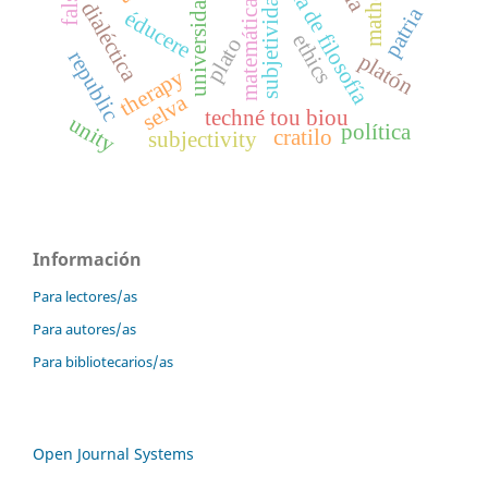
escuela de filosofía
subjetividad
universidad
matemáticas
dialéctica
patria
éducere
ethics
plato
republic
platón
therapy
selva
techné tou biou
unity
política
cratilo
subjectivity
Información
Para lectores/as
Para autores/as
Para bibliotecarios/as
Open Journal Systems