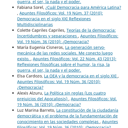
guerra, el ser, la nada y el poder.
Fabiana Sorel,
¿Cuál Democracia para América Latina?
,
Apuntes Filosóficos: Vol. 19 Núm. 37 (2010):
Democracia en el siglo XXI Reflexiones
Multidisciplinarias
Colette Capriles Capriles,
Teorías de la democracia:
Incertidumbres y separaciones
,
Apuntes Filosóficos:
Vol. 19 Núm. 36 (2010): ¿Democracia?
María Eugenia Cisneros,
La generación servo-
mecánica de las redes sociales. Me conecto luego
existo.
,
Apuntes Filosóficos: Vol. 22 Núm. 43 (2013):
Reflexiones filosóficas sobre el humor, la risa, la
guerra, el ser, la nada y el poder.
Elsa Cardozo,
La OEA y la democracia en el siglo XXI
,
Apuntes Filosóficos: Vol. 19 Núm. 36 (2010):
¿Democracia?
Alexis Alzuru,
La Política sin reglas (Los cuatro
prejuicios del Apocalipsis)
,
Apuntes Filosóficos: Vol.
19 Núm. 36 (2010): ¿Democracia?
Luz Marina Barreto,
La constitución de la ciudadanía
democrática y el problema de la fundamentación de
conocimiento en las sociedades complejas
,
Apuntes
Filosóficos: Vol. 19 Núm. 36 (2010): ¿Democracia?