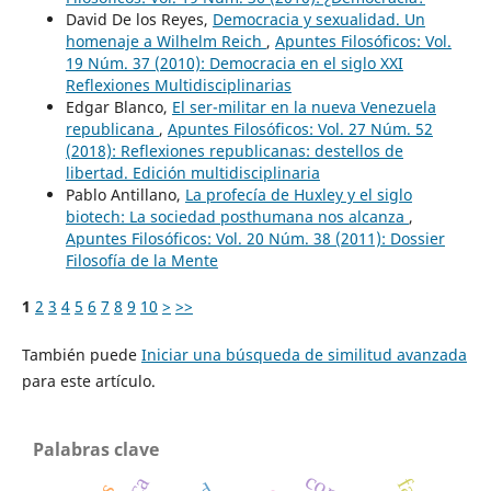
David De los Reyes,
Democracia y sexualidad. Un
homenaje a Wilhelm Reich
,
Apuntes Filosóficos: Vol.
19 Núm. 37 (2010): Democracia en el siglo XXI
Reflexiones Multidisciplinarias
Edgar Blanco,
El ser-militar en la nueva Venezuela
republicana
,
Apuntes Filosóficos: Vol. 27 Núm. 52
(2018): Reflexiones republicanas: destellos de
libertad. Edición multidisciplinaria
Pablo Antillano,
La profecía de Huxley y el siglo
biotech: La sociedad posthumana nos alcanza
,
Apuntes Filosóficos: Vol. 20 Núm. 38 (2011): Dossier
Filosofía de la Mente
1
2
3
4
5
6
7
8
9
10
>
>>
También puede
Iniciar una búsqueda de similitud avanzada
para este artículo.
Palabras clave