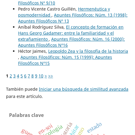
Filosóficos Nº 9/10
Pedro Vicente Castro Guillén,
Hermenéutica y
posmodernidad
,
Apuntes Filosóficos: Núm. 13 (1998):
Apuntes Filosóficos Nº 13
Aníbal Rodríguez Silva,
El concepto de formación en
Hans Georg Gadamer: entre la familiaridad y el
extrañamiento
,
Apuntes Filosóficos: Núm. 16 (2000):
Apuntes Filosóficos Nº16
Héctor Jaimes,
Leopoldo Zea y la filosofía de la historia
,
Apuntes Filosóficos: Núm. 15 (1999): Apuntes
Filosóficos Nº15
1
2
3
4
5
6
7
8
9
10
>
>>
También puede
Iniciar una búsqueda de similitud avanzada
para este artículo.
Palabras clave
estado
historia
en-soi
psicología
habitar
guerra