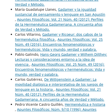
Verdad y Método.
María Guadalupe Llanes,
Gadamer y la igualdad
sustancial de pensamiento y lenguaje en San Agustín
,
Apuntes Filosóficos: Vol. 21 Núm. 40 (2012): Perfiles
de la Hermenéutica Gadameriana. A cincuenta años
de Verdad y Método.
Carlos Villarino,
Gadamer y Ricoeur: dos cabos de la
hermenéutica filosófica
,
Apuntes Filosóficos: Vol. 25
Núm. 49 (2016): Encuentros fenomenológicos y
hermenéuticos: Vida y mundo, verdad y palabra.
Pablo Galindo,
Hans-Georg Gadamer y Wilhem Dilthey:
Lecturas y consideraciones entorno a la idea de
vivencia
,
Apuntes Filosóficos: Vol. 25 Núm. 49 (2016):
Encuentros fenomenológicos y hermenéuticos: Vida y
mundo, verdad y palabra.
Carlos Gutiérrez,
De Wittgenstein a Gadamer: La
movilidad dialógica e interpretativa de los juegos de
lenguaje en la historia
,
Apuntes Filosóficos: Vol. 21
Núm. 40 (2012): Perfiles de la Hermenéutica
Gadameriana. A cincuenta años de Verdad y Método.
Pedro Vicente Castro Guillén,
Hermenéutica e historia
,
Apuntes Filosóficos: Núm. 9/10 (1996): Apuntes