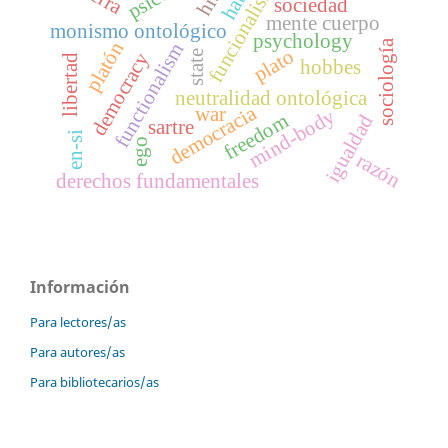
funcionalismo
sociedad
mente cuerpo
monismo ontológico
psychology
sociología
platón
functionalism
plato
democracy
state
libertad
hobbes
neutralidad ontológica
democracia
war
mind-body
freedom
igualdad
sartre
en-si
ego
razón
derechos fundamentales
Información
Para lectores/as
Para autores/as
Para bibliotecarios/as