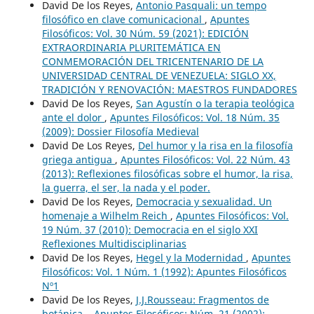
David De los Reyes,
Antonio Pasquali: un tempo
filosófico en clave comunicacional
,
Apuntes
Filosóficos: Vol. 30 Núm. 59 (2021): EDICIÓN
EXTRAORDINARIA PLURITEMÁTICA EN
CONMEMORACIÓN DEL TRICENTENARIO DE LA
UNIVERSIDAD CENTRAL DE VENEZUELA: SIGLO XX,
TRADICIÓN Y RENOVACIÓN: MAESTROS FUNDADORES
David De los Reyes,
San Agustín o la terapia teológica
ante el dolor
,
Apuntes Filosóficos: Vol. 18 Núm. 35
(2009): Dossier Filosofía Medieval
David De Los Reyes,
Del humor y la risa en la filosofía
griega antigua
,
Apuntes Filosóficos: Vol. 22 Núm. 43
(2013): Reflexiones filosóficas sobre el humor, la risa,
la guerra, el ser, la nada y el poder.
David De los Reyes,
Democracia y sexualidad. Un
homenaje a Wilhelm Reich
,
Apuntes Filosóficos: Vol.
19 Núm. 37 (2010): Democracia en el siglo XXI
Reflexiones Multidisciplinarias
David De los Reyes,
Hegel y la Modernidad
,
Apuntes
Filosóficos: Vol. 1 Núm. 1 (1992): Apuntes Filosóficos
Nº1
David De los Reyes,
J.J.Rousseau: Fragmentos de
botánica.
,
Apuntes Filosóficos: Núm. 21 (2002):