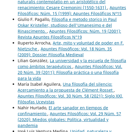
naturalis contemplatio en un aristotélico del
renacimiento: Cesare Cremonini (1550-1631)
,
Apuntes
Filosóficos: Núm. 15 (1999): Apuntes Filosóficos Nº15
Giulio F. Pagallo,
Filosofia e metodo storico in Paul
Oskar Kristeller, studioso dell'Umanesimo e del
Rinascimento.
,
Apuntes Filosóficos: Núm. 19 (2001):
Revista Apuntes Filosóficos N°19
Ruperto Arrocha,
Arte, mito y voluntad de poder en F.
Nietzsche
,
Apuntes Filosóficos: Vol. 18 Núm. 35
(2009): Dossier Filosofía Medieval
Lilian González,
La universidad y la escuela de filosofía
como ámbitos terapéuticos
,
Apuntes Filosóficos: Vol.
20 Núm. 39 (2011): Filosofía práctica o una filosofía
para la vida
María Isabel Aguilera,
Una filosofía del silencio:
Acercamiento a la propuesta de Clément Rosset
,
Apuntes Filosóficos: Vol. 30 Núm. 58 (2021): Siglo XXI,
Filósofas Ucevistas
Nahir Hurtado,
El arte sanador en tiempos de
confinamiento
,
Apuntes Filosóficos: Vol. 29 Núm. 57
(2020): Miedos globales: Política, virtualidad y
pandemia
José Luis Ventura Medina,
Unidad, naturaleza y