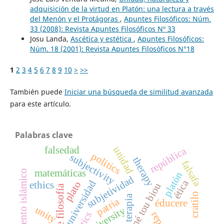
adquisición de la virtud en Platón: una lectura a través
del Menón y el Protágoras
,
Apuntes Filosóficos: Núm.
33 (2008): Revista Apuntes Filosóficos Nº 33
Josu Landa,
Ascética y estética
,
Apuntes Filosóficos:
Núm. 18 (2001): Revista Apuntes Filosóficos N°18
1
2
3
4
5
6
7
8
9
10
>
>>
También puede
Iniciar una búsqueda de similitud avanzada
para este artículo.
Palabras clave
falsedad
unidad
república
politics
subjectivity
therapy
falsafa
matemáticas
pensamiento islámico
platón
subjetividad
ética
universidad
plato
ethics
techné tou biou
escuela de filosofía
cratilo
terapia
patria
éducere
unity
university