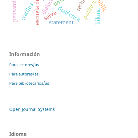
dialectics
republic
política
cratilus
dialéctica
hikma
selva
statement
Información
Para lectores/as
Para autores/as
Para bibliotecarios/as
Open Journal Systems
Idioma