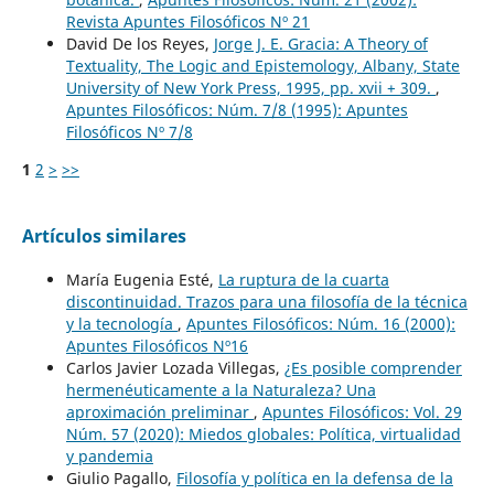
Revista Apuntes Filosóficos Nº 21
David De los Reyes,
Jorge J. E. Gracia: A Theory of
Textuality, The Logic and Epistemology, Albany, State
University of New York Press, 1995, pp. xvii + 309.
,
Apuntes Filosóficos: Núm. 7/8 (1995): Apuntes
Filosóficos Nº 7/8
1
2
>
>>
Artículos similares
María Eugenia Esté,
La ruptura de la cuarta
discontinuidad. Trazos para una filosofía de la técnica
y la tecnología
,
Apuntes Filosóficos: Núm. 16 (2000):
Apuntes Filosóficos Nº16
Carlos Javier Lozada Villegas,
¿Es posible comprender
hermenéuticamente a la Naturaleza? Una
aproximación preliminar
,
Apuntes Filosóficos: Vol. 29
Núm. 57 (2020): Miedos globales: Política, virtualidad
y pandemia
Giulio Pagallo,
Filosofía y política en la defensa de la