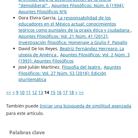
"demoliberal"
,
Apuntes Filosóficos: Núm. 6 (1994):
Apuntes Filosóficos Nº6
Dora Elvira García,
La responsabilidad de los
educadores en el México actual: conocimientos
teóricos como puntales de la praxis ética y ciudadana
,
Apuntes Filosóficos: Vol. 21 Núm. 41 (2012):
Investigación filosófica: Homenaje a Giulio F. Pagallo
David De los Reyes,
Beatriz Fernández Herrearo: La
utopía de América
,
Apuntes Filosóficos: Vol. 2 Núm. 3
(1993): Apuntes Filosóficos
José Julián Martínez,
Filosofía del teatro
,
Apuntes
Filosóficos: Vol. 27 Núm. 53 (2018): Edición
pluritemática
<<
<
9
10
11
12
13
14
15
16
17
18
>
>>
También puede
Iniciar una búsqueda de similitud avanzada
para este artículo.
Palabras clave