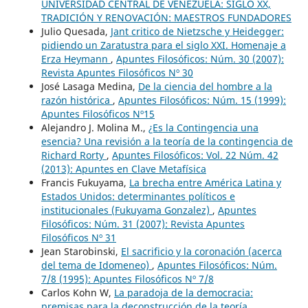
UNIVERSIDAD CENTRAL DE VENEZUELA: SIGLO XX,
TRADICIÓN Y RENOVACIÓN: MAESTROS FUNDADORES
Julio Quesada,
Jant critico de Nietzsche y Heidegger:
pidiendo un Zaratustra para el siglo XXI. Homenaje a
Erza Heymann
,
Apuntes Filosóficos: Núm. 30 (2007):
Revista Apuntes Filosóficos Nº 30
José Lasaga Medina,
De la ciencia del hombre a la
razón histórica
,
Apuntes Filosóficos: Núm. 15 (1999):
Apuntes Filosóficos Nº15
Alejandro J. Molina M.,
¿Es la Contingencia una
esencia? Una revisión a la teoría de la contingencia de
Richard Rorty
,
Apuntes Filosóficos: Vol. 22 Núm. 42
(2013): Apuntes en Clave Metafísica
Francis Fukuyama,
La brecha entre América Latina y
Estados Unidos: determinantes políticos e
institucionales (Fukuyama Gonzalez)
,
Apuntes
Filosóficos: Núm. 31 (2007): Revista Apuntes
Filosóficos Nº 31
Jean Starobinski,
El sacrificio y la coronación (acerca
del tema de Idomeneo)
,
Apuntes Filosóficos: Núm.
7/8 (1995): Apuntes Filosóficos Nº 7/8
Carlos Kohn W,
La paradoja de la democracia:
premisas para la deconstrucción de la teoría