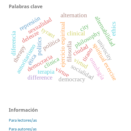
Palabras clave
alternation
represión
alternabilidad
sexualidad
ejercicio espiritual
ethics
city
tyrant
philosophy
deleuze
clinical
diferencia
política
politics
univocity
filosofía
spiritual exercise
autoritarismo
ciudad
therapy
tirano
ética
democracia
clínica
virtud
ontología
socialidad
virtue
terapia
difference
democracy
Información
Para lectores/as
Para autores/as