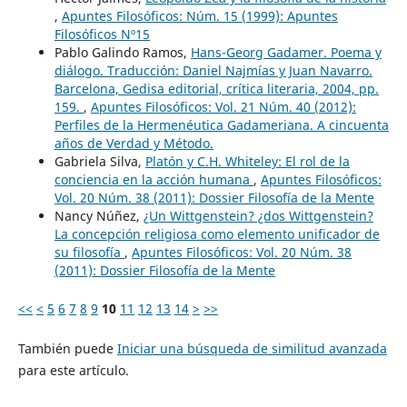
,
Apuntes Filosóficos: Núm. 15 (1999): Apuntes
Filosóficos Nº15
Pablo Galindo Ramos,
Hans-Georg Gadamer. Poema y
diálogo. Traducción: Daniel Najmías y Juan Navarro.
Barcelona, Gedisa editorial, crítica literaria, 2004, pp.
159.
,
Apuntes Filosóficos: Vol. 21 Núm. 40 (2012):
Perfiles de la Hermenéutica Gadameriana. A cincuenta
años de Verdad y Método.
Gabriela Silva,
Platón y C.H. Whiteley: El rol de la
conciencia en la acción humana
,
Apuntes Filosóficos:
Vol. 20 Núm. 38 (2011): Dossier Filosofía de la Mente
Nancy Núñez,
¿Un Wittgenstein? ¿dos Wittgenstein?
La concepción religiosa como elemento unificador de
su filosofía
,
Apuntes Filosóficos: Vol. 20 Núm. 38
(2011): Dossier Filosofía de la Mente
<<
<
5
6
7
8
9
10
11
12
13
14
>
>>
También puede
Iniciar una búsqueda de similitud avanzada
para este artículo.