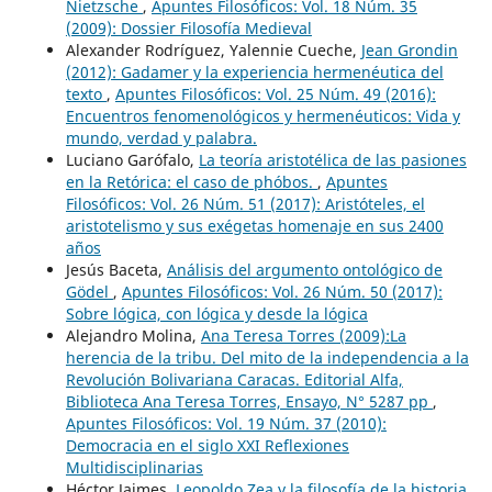
Nietzsche
,
Apuntes Filosóficos: Vol. 18 Núm. 35
(2009): Dossier Filosofía Medieval
Alexander Rodríguez, Yalennie Cueche,
Jean Grondin
(2012): Gadamer y la experiencia hermenéutica del
texto
,
Apuntes Filosóficos: Vol. 25 Núm. 49 (2016):
Encuentros fenomenológicos y hermenéuticos: Vida y
mundo, verdad y palabra.
Luciano Garófalo,
La teoría aristotélica de las pasiones
en la Retórica: el caso de phóbos.
,
Apuntes
Filosóficos: Vol. 26 Núm. 51 (2017): Aristóteles, el
aristotelismo y sus exégetas homenaje en sus 2400
años
Jesús Baceta,
Análisis del argumento ontológico de
Gödel
,
Apuntes Filosóficos: Vol. 26 Núm. 50 (2017):
Sobre lógica, con lógica y desde la lógica
Alejandro Molina,
Ana Teresa Torres (2009):La
herencia de la tribu. Del mito de la independencia a la
Revolución Bolivariana Caracas. Editorial Alfa,
Biblioteca Ana Teresa Torres, Ensayo, N° 5287 pp
,
Apuntes Filosóficos: Vol. 19 Núm. 37 (2010):
Democracia en el siglo XXI Reflexiones
Multidisciplinarias
Héctor Jaimes,
Leopoldo Zea y la filosofía de la historia